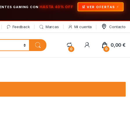
HASTA 40% OFF
ONENTES GAMING CON
🛒 VER OFERTAS
Feedback
Marcas
Mi cuenta
Contacto
My Account
0,00
€
0
0