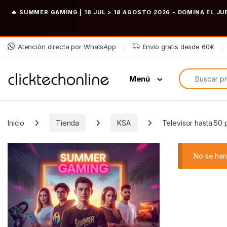
🔥 SUMMER GAMING | 18 JUL > 18 AGOSTO 2026
- DOMINA EL JU
Saltar a la navegación
Saltar al contenido
Atención directa por WhatsApp
Envío gratis desde 60€
Búsqueda de
Menú
Inicio
Tienda
KSA
Televisor hasta 50
No se han