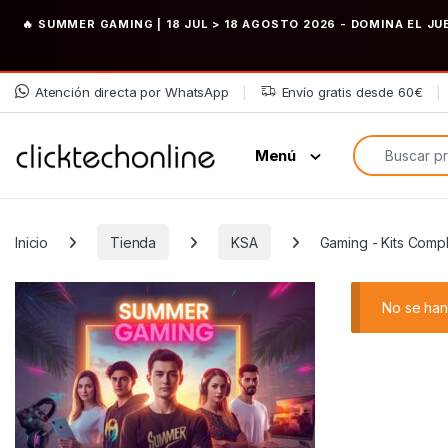
🔥 SUMMER GAMING | 18 JUL > 18 AGOSTO 2026
- DOMINA EL JU
Saltar a la navegación
Saltar al contenido
Atención directa por WhatsApp
Envío gratis desde 60€
Búsqueda de
Menú
Inicio
Tienda
KSA
Gaming - Kits Comp
No se han