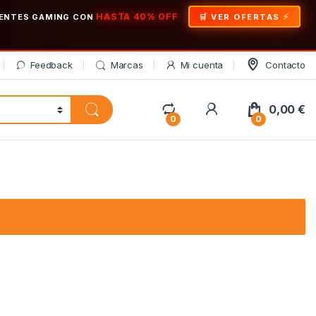
HASTA 40% OFF
ONENTES GAMING CON
🛒 VER OFERTAS
Feedback
Marcas
Mi cuenta
Contacto
My Account
0,00
€
0
0