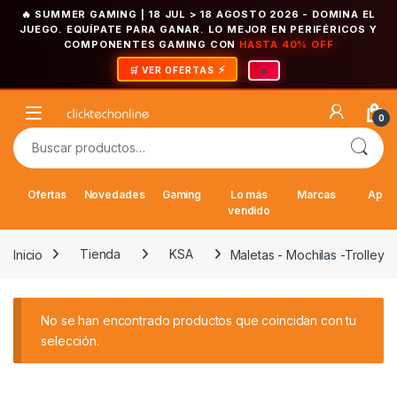
🔥 SUMMER GAMING | 18 JUL > 18 AGOSTO 2026
- DOMINA EL
JUEGO. EQUÍPATE PARA GANAR. LO MEJOR EN PERIFÉRICOS Y
COMPONENTES GAMING CON
HASTA 40% OFF
×
🛒 VER OFERTAS
Saltar a la navegación
Saltar al contenido
Open
0
Buscar por:
Ofertas
Novedades
Gaming
Lo más
Marcas
Appl
vendido
Inicio
Tienda
KSA
Maletas - Mochilas -Trolley
No se han encontrado productos que coincidan con tu
selección.