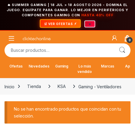
🔥 SUMMER GAMING | 18 JUL > 18 AGOSTO 2026
- DOMINA EL
JUEGO. EQUÍPATE PARA GANAR. LO MEJOR EN PERIFÉRICOS Y
COMPONENTES GAMING CON
HASTA 40% OFF
×
🛒 VER OFERTAS
Saltar a la navegación
Saltar al contenido
Open
0
Buscar por:
Ofertas
Novedades
Gaming
Lo más
Marcas
Appl
vendido
Inicio
Tienda
KSA
Gaming - Ventiladores
No se han encontrado productos que coincidan con tu
selección.