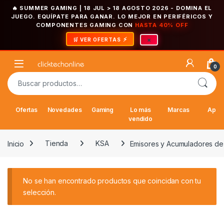
🔥 SUMMER GAMING | 18 JUL > 18 AGOSTO 2026
- DOMINA EL
JUEGO. EQUÍPATE PARA GANAR. LO MEJOR EN PERIFÉRICOS Y
COMPONENTES GAMING CON
HASTA 40% OFF
×
🛒 VER OFERTAS
Saltar a la navegación
Saltar al contenido
Open
0
Buscar por:
Ofertas
Novedades
Gaming
Lo más
Marcas
Appl
vendido
Inicio
Tienda
KSA
Emisores y Acumuladores de
No se han encontrado productos que coincidan con tu
selección.