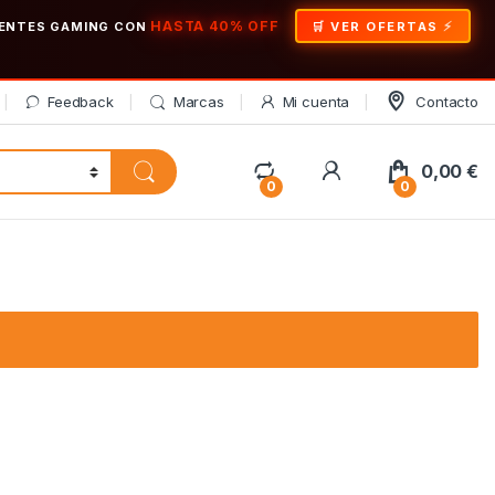
HASTA 40% OFF
ONENTES GAMING CON
🛒 VER OFERTAS
Feedback
Marcas
Mi cuenta
Contacto
My Account
0,00
€
0
0