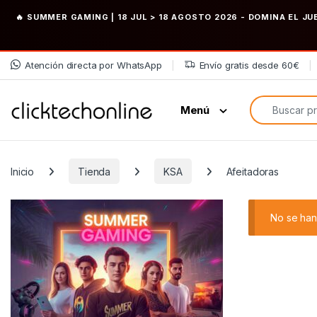
🔥 SUMMER GAMING | 18 JUL > 18 AGOSTO 2026
- DOMINA EL JU
Saltar a la navegación
Saltar al contenido
Atención directa por WhatsApp
Envío gratis desde 60€
Búsqueda de
Menú
Inicio
Tienda
KSA
Afeitadoras
No se han