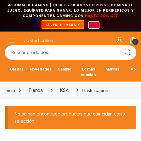
🔥 SUMMER GAMING | 18 JUL > 18 AGOSTO 2026
- DOMINA EL
JUEGO. EQUÍPATE PARA GANAR. LO MEJOR EN PERIFÉRICOS Y
COMPONENTES GAMING CON
HASTA 40% OFF
×
🛒 VER OFERTAS
Saltar a la navegación
Saltar al contenido
Open
0
Buscar por:
Ofertas
Novedades
Gaming
Lo más
Marcas
Appl
vendido
Inicio
Tienda
KSA
Plastificación
No se han encontrado productos que coincidan con tu
selección.