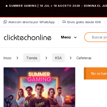
🔥 SUMMER GAMING | 18 JUL > 18 AGOSTO 2026
- DOMINA EL JU
Saltar a la navegación
Saltar al contenido
Atención directa por WhatsApp
Envío gratis desde 60€
Búsqueda de
Menú
Inicio
Tienda
KSA
Cafeteras
No se han