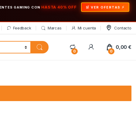
HASTA 40% OFF
ONENTES GAMING CON
🛒 VER OFERTAS
Feedback
Marcas
Mi cuenta
Contacto
My Account
0,00
€
0
0