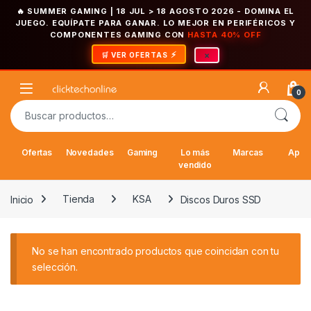
🔥 SUMMER GAMING | 18 JUL > 18 AGOSTO 2026
- DOMINA EL
JUEGO. EQUÍPATE PARA GANAR. LO MEJOR EN PERIFÉRICOS Y
COMPONENTES GAMING CON
HASTA 40% OFF
×
🛒 VER OFERTAS
Saltar a la navegación
Saltar al contenido
Open
0
Buscar por:
Ofertas
Novedades
Gaming
Lo más
Marcas
Appl
vendido
Inicio
Tienda
KSA
Discos Duros SSD
No se han encontrado productos que coincidan con tu
selección.