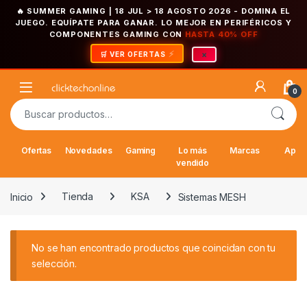
🔥 SUMMER GAMING | 18 JUL > 18 AGOSTO 2026
- DOMINA EL
JUEGO. EQUÍPATE PARA GANAR. LO MEJOR EN PERIFÉRICOS Y
COMPONENTES GAMING CON
HASTA 40% OFF
×
🛒 VER OFERTAS
Saltar a la navegación
Saltar al contenido
Open
0
Buscar por:
Ofertas
Novedades
Gaming
Lo más
Marcas
Appl
vendido
Inicio
Tienda
KSA
Sistemas MESH
No se han encontrado productos que coincidan con tu
selección.