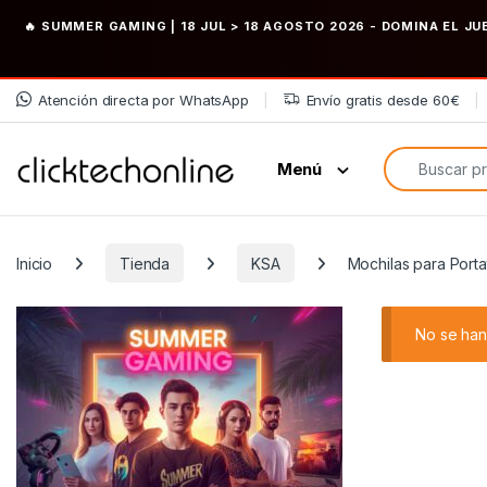
🔥 SUMMER GAMING | 18 JUL > 18 AGOSTO 2026
- DOMINA EL JU
Saltar a la navegación
Saltar al contenido
Atención directa por WhatsApp
Envío gratis desde 60€
Búsqueda de
Menú
Inicio
Tienda
KSA
Mochilas para Portat
No se han