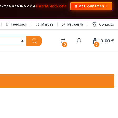
HASTA 40% OFF
ONENTES GAMING CON
🛒 VER OFERTAS
Feedback
Marcas
Mi cuenta
Contacto
My Account
0,00
€
0
0