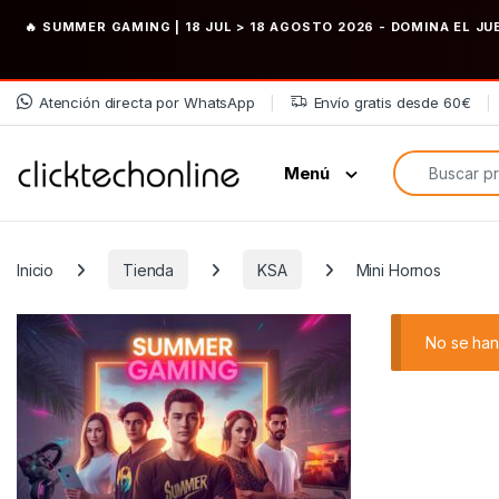
🔥 SUMMER GAMING | 18 JUL > 18 AGOSTO 2026
- DOMINA EL JU
Saltar a la navegación
Saltar al contenido
Atención directa por WhatsApp
Envío gratis desde 60€
Búsqueda de
Menú
Inicio
Tienda
KSA
Mini Hornos
No se han