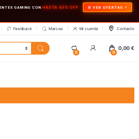
HASTA 40% OFF
ONENTES GAMING CON
🛒 VER OFERTAS
Feedback
Marcas
Mi cuenta
Contacto
My Account
0,00
€
0
0