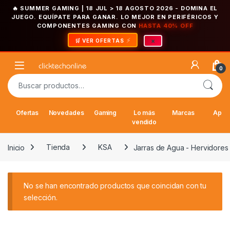
🔥 SUMMER GAMING | 18 JUL > 18 AGOSTO 2026
- DOMINA EL
JUEGO. EQUÍPATE PARA GANAR. LO MEJOR EN PERIFÉRICOS Y
COMPONENTES GAMING CON
HASTA 40% OFF
×
🛒 VER OFERTAS
Saltar a la navegación
Saltar al contenido
Open
0
Buscar por:
Ofertas
Novedades
Gaming
Lo más
Marcas
Appl
vendido
Inicio
Tienda
KSA
Jarras de Agua - Hervidores
No se han encontrado productos que coincidan con tu
selección.