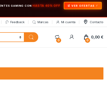
HASTA 40% OFF
ONENTES GAMING CON
🛒 VER OFERTAS
Feedback
Marcas
Mi cuenta
Contacto
My Account
0,00
€
0
0