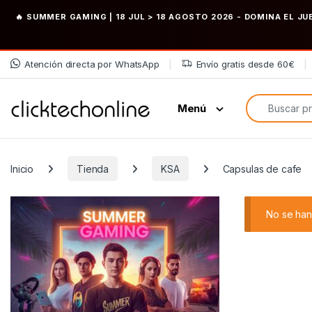
🔥 SUMMER GAMING | 18 JUL > 18 AGOSTO 2026
- DOMINA EL JU
Saltar a la navegación
Saltar al contenido
Atención directa por WhatsApp
Envío gratis desde 60€
Búsqueda de
Menú
Inicio
Tienda
KSA
Capsulas de cafe
No se han