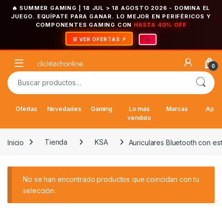
🔥 SUMMER GAMING | 18 JUL > 18 AGOSTO 2026
- DOMINA EL
JUEGO. EQUÍPATE PARA GANAR. LO MEJOR EN PERIFÉRICOS Y
COMPONENTES GAMING CON
HASTA 40% OFF
×
🛒 VER OFERTAS
Saltar a la navegación
Saltar al contenido
Open
0
Buscar por:
Ofertas
Novedades
Gaming
Lo más
Marcas
Appl
vendido
Inicio
Tienda
KSA
Auriculares Bluetooth con e
No se han encontrado productos que coincidan con tu
selección.