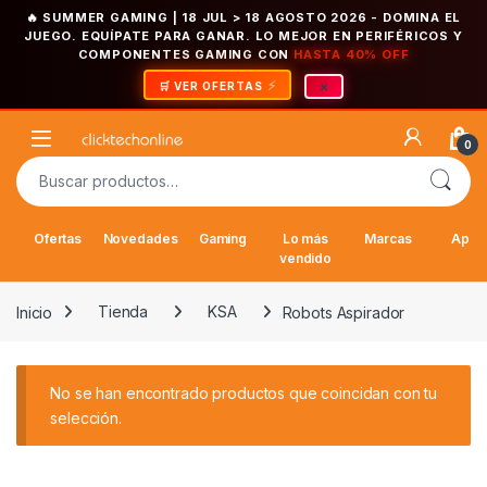
🔥 SUMMER GAMING | 18 JUL > 18 AGOSTO 2026
- DOMINA EL
JUEGO. EQUÍPATE PARA GANAR. LO MEJOR EN PERIFÉRICOS Y
COMPONENTES GAMING CON
HASTA 40% OFF
×
🛒 VER OFERTAS
Saltar a la navegación
Saltar al contenido
Open
0
Buscar por:
Ofertas
Novedades
Gaming
Lo más
Marcas
Appl
vendido
Inicio
Tienda
KSA
Robots Aspirador
No se han encontrado productos que coincidan con tu
selección.