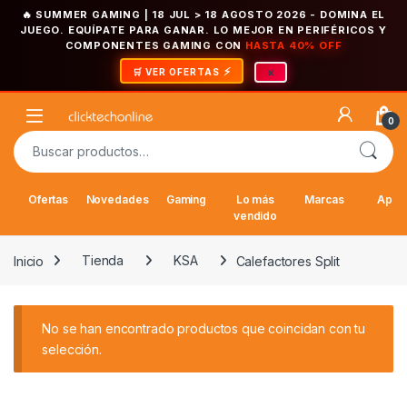
🔥 SUMMER GAMING | 18 JUL > 18 AGOSTO 2026
- DOMINA EL
JUEGO. EQUÍPATE PARA GANAR. LO MEJOR EN PERIFÉRICOS Y
COMPONENTES GAMING CON
HASTA 40% OFF
×
🛒 VER OFERTAS
Saltar a la navegación
Saltar al contenido
Open
0
Buscar por:
Ofertas
Novedades
Gaming
Lo más
Marcas
Appl
vendido
Inicio
Tienda
KSA
Calefactores Split
No se han encontrado productos que coincidan con tu
selección.