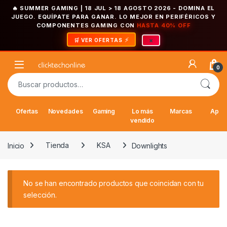
🔥 SUMMER GAMING | 18 JUL > 18 AGOSTO 2026
- DOMINA EL
JUEGO. EQUÍPATE PARA GANAR. LO MEJOR EN PERIFÉRICOS Y
COMPONENTES GAMING CON
HASTA 40% OFF
×
🛒 VER OFERTAS
Saltar a la navegación
Saltar al contenido
Open
0
Buscar por:
Ofertas
Novedades
Gaming
Lo más
Marcas
Appl
vendido
Inicio
Tienda
KSA
Downlights
No se han encontrado productos que coincidan con tu
selección.