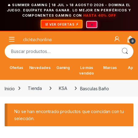
🔥 SUMMER GAMING | 18 JUL > 18 AGOSTO 2026
- DOMINA EL
JUEGO. EQUÍPATE PARA GANAR. LO MEJOR EN PERIFÉRICOS Y
COMPONENTES GAMING CON
HASTA 40% OFF
×
🛒 VER OFERTAS
Saltar a la navegación
Saltar al contenido
Open
0
Buscar por:
Ofertas
Novedades
Gaming
Lo más
Marcas
Appl
vendido
Inicio
Tienda
KSA
Basculas Baño
No se han encontrado productos que coincidan con tu
selección.