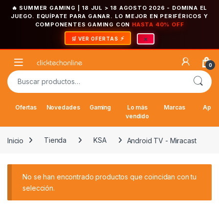
🔥 SUMMER GAMING | 18 JUL > 18 AGOSTO 2026
- DOMINA EL
JUEGO. EQUÍPATE PARA GANAR. LO MEJOR EN PERIFÉRICOS Y
COMPONENTES GAMING CON
HASTA 40% OFF
×
🛒 VER OFERTAS
Saltar a la navegación
Saltar al contenido
Open
0
Buscar por:
Ofertas
Novedades
Gaming
Lo más
Marcas
Appl
vendido
Inicio
Tienda
KSA
Android TV - Miracast
No se han encontrado productos que coincidan con tu
selección.