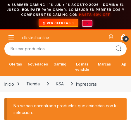
🔥 SUMMER GAMING | 18 JUL > 18 AGOSTO 2026
- DOMINA EL
JUEGO. EQUÍPATE PARA GANAR. LO MEJOR EN PERIFÉRICOS Y
COMPONENTES GAMING CON
HASTA 40% OFF
×
🛒 VER OFERTAS
Saltar a la navegación
Saltar al contenido
Open
0
Buscar por:
Ofertas
Novedades
Gaming
Lo más
Marcas
Appl
vendido
Inicio
Tienda
KSA
Impresoras
No se han encontrado productos que coincidan con tu
selección.