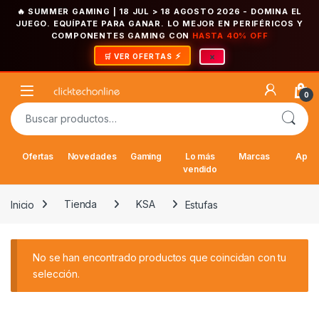
🔥 SUMMER GAMING | 18 JUL > 18 AGOSTO 2026
- DOMINA EL
JUEGO. EQUÍPATE PARA GANAR. LO MEJOR EN PERIFÉRICOS Y
COMPONENTES GAMING CON
HASTA 40% OFF
×
🛒 VER OFERTAS
Saltar a la navegación
Saltar al contenido
Open
0
Buscar por:
Ofertas
Novedades
Gaming
Lo más
Marcas
Appl
vendido
Inicio
Tienda
KSA
Estufas
No se han encontrado productos que coincidan con tu
selección.