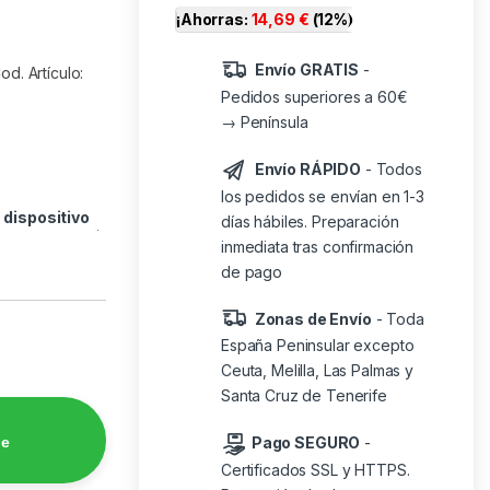
¡Ahorras:
14,69
€
(12%)
Envío GRATIS
-
. Artículo:
Pedidos superiores a 60€
→ Península
Envío RÁPIDO
- Todos
los pedidos se envían en 1-3
o
dispositivo
días hábiles. Preparación
inmediata tras confirmación
de pago
Zonas de Envío
- Toda
España Peninsular excepto
Ceuta, Melilla, Las Palmas y
Santa Cruz de Tenerife
de
Pago SEGURO
-
Certificados SSL y HTTPS.