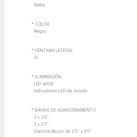
Metal
* COLOR
Negro
* VENTANA LATERAL
Sí
* ILUMINACIÓN
LED aRGB
Indicadores LED de estado
* BAHÍAS DE ALMACENAMIENTO
2 x 3.5″
2 x 2.5″
Soporta discos de 2.5″ y 3.5″