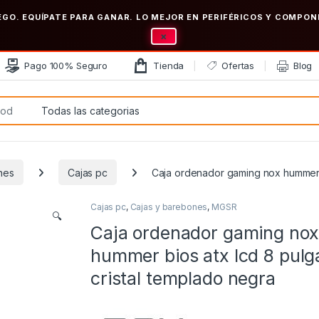
EGO. EQUÍPATE PARA GANAR. LO MEJOR EN PERIFÉRICOS Y COMP
×
Pago 100% Seguro
Tienda
Ofertas
Blog
:
nes
Cajas pc
Caja ordenador gaming nox hummer b
Cajas pc
,
Cajas y barebones
,
MGSR
🔍
Caja ordenador gaming nox
hummer bios atx lcd 8 pul
cristal templado negra