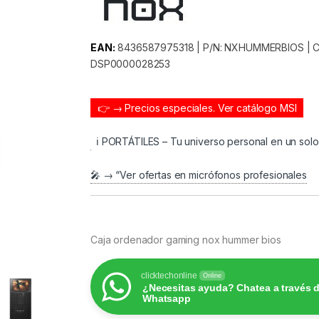
EAN:
8436587975318 | P/N: NXHUMMERBIOS | Cod
DSP0000028253
👉 → Precios especiales.
Ver catálogo MSI
ℹ️ PORTÁTILES – Tu universo personal en un sol
🎤 → “Ver ofertas en micrófonos profesionales
Caja ordenador gaming nox hummer bios
clicktechonline
Online
¿Necesitas ayuda? Chatea a través 
Whatsapp