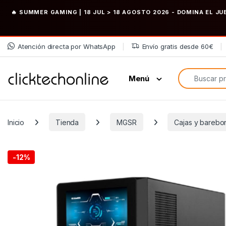
🔥 SUMMER GAMING | 18 JUL > 18 AGOSTO 2026
- DOMINA EL JU
Saltar a la navegación
Saltar al contenido
Atención directa por WhatsApp
Envío gratis desde 60€
Búsqueda de
Menú
Inicio
Tienda
MGSR
Cajas y barebo
-
12%