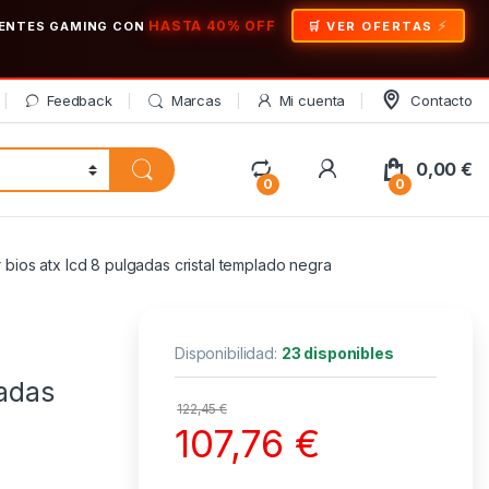
HASTA 40% OFF
ONENTES GAMING CON
🛒 VER OFERTAS
Feedback
Marcas
Mi cuenta
Contacto
My Account
0,00
€
0
0
ios atx lcd 8 pulgadas cristal templado negra
Disponibilidad:
23 disponibles
gadas
122,45
€
107,76
€