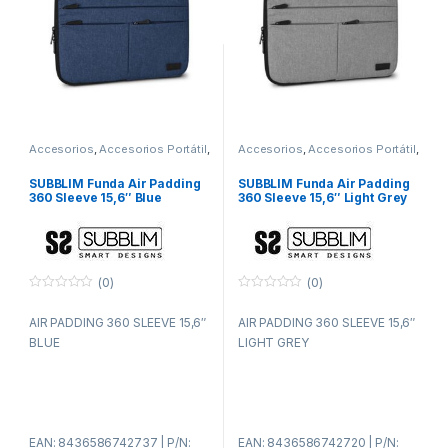
Accesorios
,
Accesorios Portátil
,
Accesorios
,
Accesorios Portátil
,
Fundas y maletines
,
ITC
Fundas y maletines
,
ITC
SUBBLIM Funda Air Padding
SUBBLIM Funda Air Padding
360 Sleeve 15,6″ Blue
360 Sleeve 15,6″ Light Grey
(0)
(0)
0
0
f
f
AIR PADDING 360 SLEEVE 15,6″
AIR PADDING 360 SLEEVE 15,6″
u
u
e
e
BLUE
LIGHT GREY
r
r
a
a
d
d
e
e
5
5
EAN: 8436586742737 | P/N:
EAN: 8436586742720 | P/N: