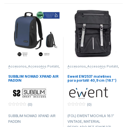
Accesorios
,
Accesorios Portátil
,
Accesorios
,
Accesorios Portátil
,
Fundas y maletines
,
ITC
Fundas y maletines
,
ITC
SUBBLIM NOMAD XPAND AIR
Ewent EW2537 maletines
PADDIN
para portátil 40,9 cm (16.1″)
Mochila Negro
(0)
(0)
0
0
f
f
SUBBLIM NOMAD XPAND AIR
(FOL) EWENT MOCHILA 16.1”
u
u
e
e
PADDIN
VINTAGE, MATERIAL
r
r
a
a