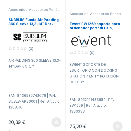
Accesorios
,
Accesorios Portátil
,
Fundas y maletines
,
ITC
Accesorios
,
Accesorios Portátil
,
ITC
,
Soportes
SUBBLIM Funda Air Padding
Ewent EW1269 soporte para
360 Sleeve 13,3-14″ Dark
ordenador portátil Gris,
Grey
Plata 43,2 cm (17″)
(0)
(0)
0
f
0
AIR PADDING 360 SLEEVE 13,3-
u
f
EWENT SOPORTE DE
e
u
14″ DARK GREY
r
e
ESCRITORIO CON DOCKING
a
r
d
a
STATION 7 EN 1 Y ROTACIÓN
e
d
DE 360º
5
e
5
EAN: 8436586742676 | P/N:
EAN: 8052101433654 | P/N:
SUBLS-AP36001 | Ref. Artículo:
EW1269 | Ref. Artículo:
1368516
1386333
20,39
€
75,20
€