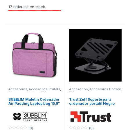
17
artículos en stock
Accesorios
,
Accesorios Portátil
,
Accesorios
,
Accesorios Portátil
,
Fundas y maletines
,
ITC
ITC
SUBBLIM Maletín Ordenador
Trust Zeff Soporte para
Air Padding Laptop bag 15,6″
ordenador portátil Negro
Rosa
40,6 cm (16″)
(0)
(0)