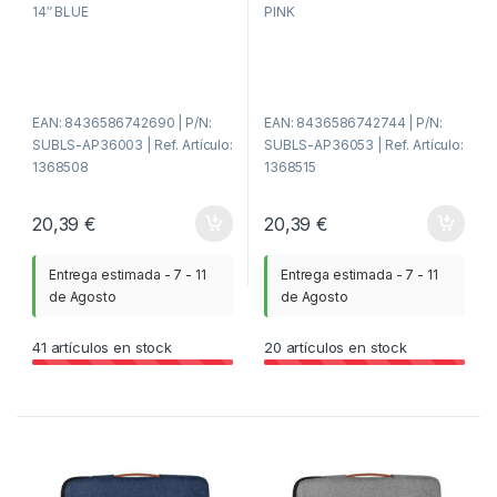
e
e
14″ BLUE
PINK
r
r
a
a
d
d
e
e
5
5
EAN: 8436586742690 | P/N:
EAN: 8436586742744 | P/N:
SUBLS-AP36003 | Ref. Artículo:
SUBLS-AP36053 | Ref. Artículo:
1368508
1368515
20,39
€
20,39
€
Entrega estimada - 7 - 11
Entrega estimada - 7 - 11
de Agosto
de Agosto
41
artículos en stock
20
artículos en stock