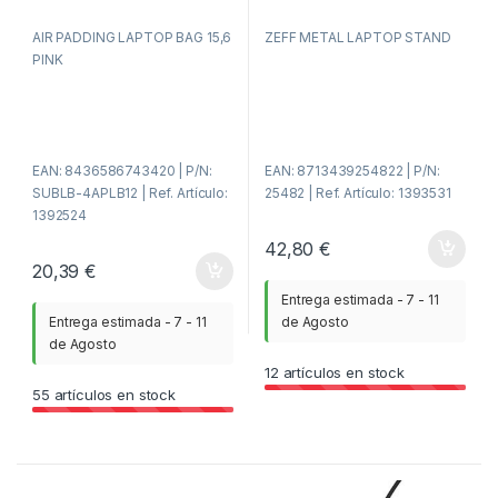
0
0
f
f
AIR PADDING LAPTOP BAG 15,6
ZEFF METAL LAPTOP STAND
u
u
e
e
PINK
r
r
a
a
d
d
e
e
5
5
EAN: 8436586743420 | P/N:
EAN: 8713439254822 | P/N:
SUBLB-4APLB12 | Ref. Artículo:
25482 | Ref. Artículo: 1393531
1392524
42,80
€
20,39
€
Entrega estimada - 7 - 11
Entrega estimada - 7 - 11
de Agosto
de Agosto
12
artículos en stock
55
artículos en stock