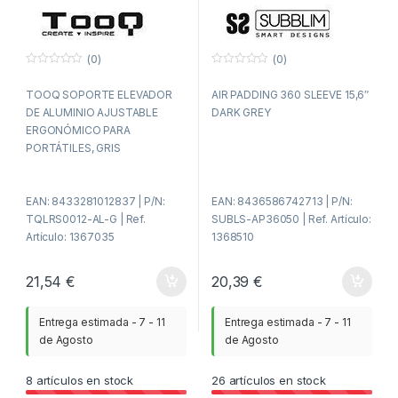
PORTÁTILES, GRIS
(0)
(0)
0
0
f
f
TOOQ SOPORTE ELEVADOR
AIR PADDING 360 SLEEVE 15,6″
u
u
e
e
DE ALUMINIO AJUSTABLE
DARK GREY
r
r
a
a
ERGONÓMICO PARA
d
d
PORTÁTILES, GRIS
e
e
5
5
EAN: 8433281012837 | P/N:
EAN: 8436586742713 | P/N:
TQLRS0012-AL-G | Ref.
SUBLS-AP36050 | Ref. Artículo:
Artículo: 1367035
1368510
21,54
€
20,39
€
Entrega estimada - 7 - 11
Entrega estimada - 7 - 11
de Agosto
de Agosto
8
artículos en stock
26
artículos en stock