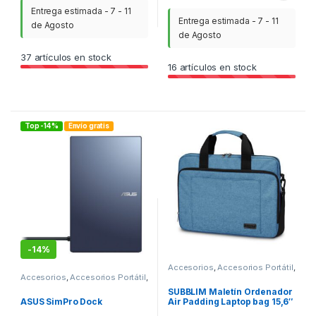
Entrega estimada - 7 - 11
Entrega estimada - 7 - 11
de Agosto
de Agosto
37
artículos en stock
16
artículos en stock
Top -14%
Envío gratis
-
14%
Accesorios
,
Accesorios Portátil
,
Fundas y maletines
,
ITC
Accesorios
,
Accesorios Portátil
,
ITC
,
Otros Accesorios
SUBBLIM Maletín Ordenador
ASUS SimPro Dock
Air Padding Laptop bag 15,6″
Azul