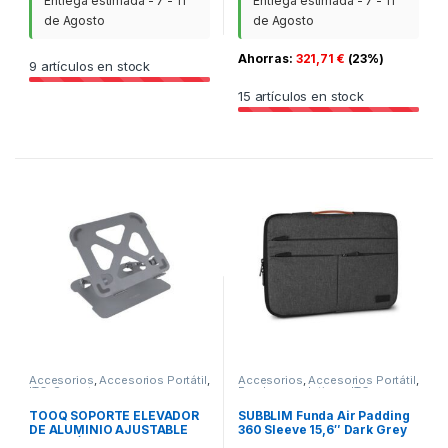
Entrega estimada - 7 - 11
Entrega estimada - 7 - 11
de Agosto
de Agosto
Ahorras:
321,71
€
(23%)
9
artículos en stock
15
artículos en stock
Accesorios
,
Accesorios Portátil
,
Accesorios
,
Accesorios Portátil
,
ITC
,
Soportes
Fundas y maletines
,
ITC
TOOQ SOPORTE ELEVADOR
SUBBLIM Funda Air Padding
DE ALUMINIO AJUSTABLE
360 Sleeve 15,6″ Dark Grey
ERGONÓMICO PARA