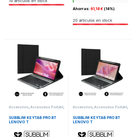
19
artículos en stock
Ahorras:
61,18
€
(14%)
20
artículos en stock
Accesorios
,
Accesorios Portátil
,
Accesorios
,
Accesorios Portátil
,
Fundas y maletines
,
ITC
Fundas y maletines
,
ITC
SUBBLIM KEYTAB PRO BT
SUBBLIM KEYTAB PRO BT
LENOVO T
LENOVO T