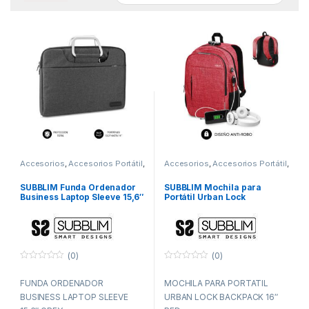
Accesorios
,
Accesorios Portátil
,
Accesorios
,
Accesorios Portátil
,
Fundas y maletines
,
ITC
Fundas y maletines
,
ITC
SUBBLIM Funda Ordenador
SUBBLIM Mochila para
Business Laptop Sleeve 15,6″
Portátil Urban Lock
Grey
Backpack 16″ Red
(0)
(0)
0
0
f
f
FUNDA ORDENADOR
MOCHILA PARA PORTATIL
u
u
e
e
BUSINESS LAPTOP SLEEVE
URBAN LOCK BACKPACK 16″
r
r
a
a