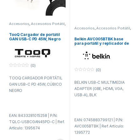
Accesorios
,
Accesorios Portátil
,
Alimentación
,
ITC
Accesorios
,
Accesorios Portátil
,
ITC
TooQ Cargador de portátil
Belkin AVC005BTBK base
GAN USB-C PD 45W, Negro
para portátil y replicador de
puertos Alámbrico USB 3.2
Gen 1 (3.1 Gen 1) Type-C
Negro
(0)
(0)
0
f
0
TOOQ CARGADOR PORTÁTIL
u
f
BELKIN USB-C MULTIMEDIA
e
u
GAN USB-C PD 45W, CÚBICO
r
e
ADAPTER (GBE, HDMI, VGA,
a
r
NEGRO
d
a
USB-A), BLK
e
d
5
e
5
EAN: 8433281015258 | P/N:
EAN: 0745883799121 | P/N:
TQLC-USBCGAN45PD-C | Ref.
AVC005BTBK | Ref. Artículo:
Artículo: 1395674
1395772