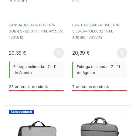
15,6″ GREY
RED
d
d
e
e
5
5
EAN: 8436586741341 | P/N:
EAN: 8436586741358 | P/N:
SUB-LS-1BS0101 | Ref. Artículo:
SUB-BP-1UL0002 | Ref.
1335812
Artículo: 1335809
20,39
€
20,39
€
Entrega estimada - 7 - 11
Entrega estimada - 7 - 11
de Agosto
de Agosto
23
artículos en stock
7
artículos en stock
Solo quedan 9