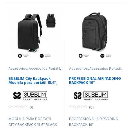
Accesorios
,
Accesorios Portátil
,
Accesorios
,
Accesorios Portátil
,
ITC
ITC
SUBBLIM City Backpack
PROFESSIONAL AIR PADDING
Mochila para portátil 15.6″,
BACKPACK 16″
Poliéster Oxford, Negra
(0)
(0)
0
0
f
f
MOCHILA PARA PORTATIL
PROFESSIONAL AIR PADDING
u
u
e
e
CITY BACKPACK 15,6″ BLACK
BACKPACK 16″
r
r
a
a