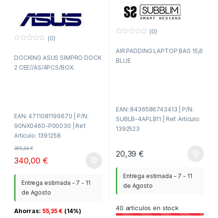
(0)
(0)
0
f
0
AIR PADDING LAPTOP BAG 15,6
u
f
DOCKING ASUS SIMPRO DOCK
e
u
BLUE
r
e
2 CEE//AS/4PCS/BOX.
a
r
d
a
e
d
5
e
5
EAN: 8436586743413 | P/N:
EAN: 4711081199670 | P/N:
SUBLB-4APLB11 | Ref. Artículo:
90NX0460-P00030 | Ref.
1392523
Artículo: 1391258
395,34
€
20,39
€
340,00
€
Entrega estimada - 7 - 11
Entrega estimada - 7 - 11
de Agosto
de Agosto
40
artículos en stock
Ahorras:
55,35
€
(14%)