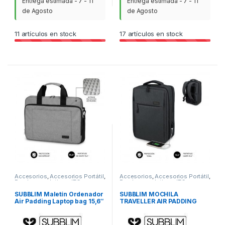
Entrega estimada - 7 - 11
Entrega estimada - 7 - 11
de Agosto
de Agosto
11
artículos en stock
17
artículos en stock
Accesorios
,
Accesorios Portátil
,
Accesorios
,
Accesorios Portátil
,
Fundas y maletines
,
ITC
Fundas y maletines
,
ITC
SUBBLIM Maletín Ordenador
SUBBLIM MOCHILA
Air Padding Laptop bag 15,6″
TRAVELLER AIR PADDING
Grey
15.6” GREY