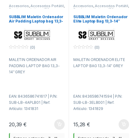
Accesorios
,
Accesorios Portátil
,
Accesorios
,
Accesorios Portátil
,
Fundas y maletines
,
ITC
Fundas y maletines
,
ITC
SUBBLIM Maletín Ordenador
SUBBLIM Maletín Ordenador
Air Padding Laptop bag 13,3-
Elite Laptop Bag 13,3-14″
14″ Grey
Grey
(0)
(0)
0
0
f
f
MALETIN ORDENADOR AIR
MALETIN ORDENADOR ELITE
u
u
e
e
PADDING LAPTOP BAG 13,3-
LAPTOP BAG 13,3-14″ GREY
r
r
a
a
14″ GREY
d
d
e
e
5
5
EAN: 8436586741617 | P/N:
EAN: 8436586741594 | P/N:
SUB-LB-4APLB01 | Ref.
SUB-LB-3ELB001 | Ref.
Artículo: 1341831
Artículo: 1341829
20,39
€
15,28
€