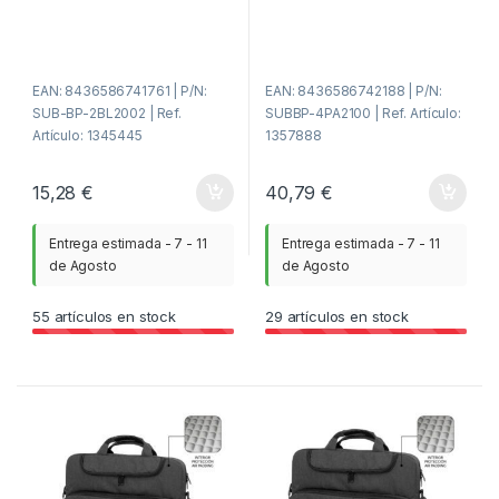
d
d
e
e
5
5
EAN: 8436586741761 | P/N:
EAN: 8436586742188 | P/N:
SUB-BP-2BL2002 | Ref.
SUBBP-4PA2100 | Ref. Artículo:
Artículo: 1345445
1357888
15,28
€
40,79
€
Entrega estimada - 7 - 11
Entrega estimada - 7 - 11
de Agosto
de Agosto
55
artículos en stock
29
artículos en stock