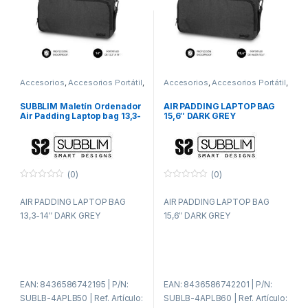
Accesorios
,
Accesorios Portátil
,
Accesorios
,
Accesorios Portátil
,
Fundas y maletines
,
ITC
Fundas y maletines
,
ITC
SUBBLIM Maletín Ordenador
AIR PADDING LAPTOP BAG
Air Padding Laptop bag 13,3-
15,6″ DARK GREY
14″ Gris Oscuro
(0)
(0)
0
0
f
f
AIR PADDING LAPTOP BAG
AIR PADDING LAPTOP BAG
u
u
e
e
13,3-14″ DARK GREY
15,6″ DARK GREY
r
r
a
a
d
d
e
e
5
5
EAN: 8436586742195 | P/N:
EAN: 8436586742201 | P/N:
SUBLB-4APLB50 | Ref. Artículo:
SUBLB-4APLB60 | Ref. Artículo: