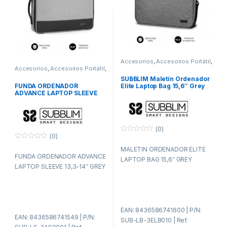
Accesorios
,
Accesorios Portátil
,
Fundas y maletines
,
ITC
Accesorios
,
Accesorios Portátil
,
Fundas y maletines
,
ITC
SUBBLIM Maletín Ordenador
FUNDA ORDENADOR
Elite Laptop Bag 15,6″ Grey
ADVANCE LAPTOP SLEEVE
13,3-14″ GREY
(0)
(0)
0
f
0
MALETIN ORDENADOR ELITE
u
f
FUNDA ORDENADOR ADVANCE
e
u
LAPTOP BAG 15,6″ GREY
r
e
LAPTOP SLEEVE 13,3-14″ GREY
a
r
d
a
e
d
5
e
5
EAN: 8436586741600 | P/N:
EAN: 8436586741549 | P/N:
SUB-LB-3ELB010 | Ref.