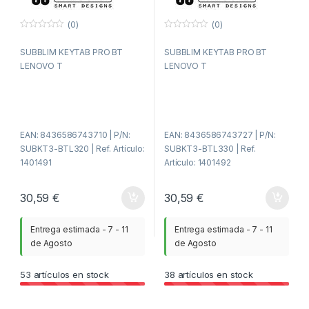
(0)
(0)
0
0
f
f
SUBBLIM KEYTAB PRO BT
SUBBLIM KEYTAB PRO BT
u
u
e
e
LENOVO T
LENOVO T
r
r
a
a
d
d
e
e
5
5
EAN: 8436586743710 | P/N:
EAN: 8436586743727 | P/N:
SUBKT3-BTL320 | Ref. Artículo:
SUBKT3-BTL330 | Ref.
1401491
Artículo: 1401492
30,59
€
30,59
€
Entrega estimada - 7 - 11
Entrega estimada - 7 - 11
de Agosto
de Agosto
53
artículos en stock
38
artículos en stock