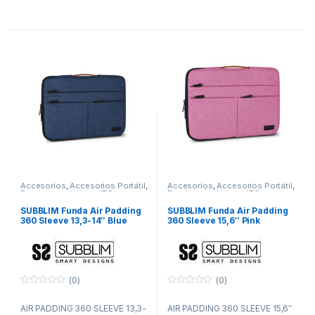
Accesorios
,
Accesorios Portátil
,
Accesorios
,
Accesorios Portátil
,
Fundas y maletines
,
ITC
Fundas y maletines
,
ITC
SUBBLIM Funda Air Padding
SUBBLIM Funda Air Padding
360 Sleeve 13,3-14″ Blue
360 Sleeve 15,6″ Pink
(0)
(0)
0
0
f
f
AIR PADDING 360 SLEEVE 13,3-
AIR PADDING 360 SLEEVE 15,6″
u
u