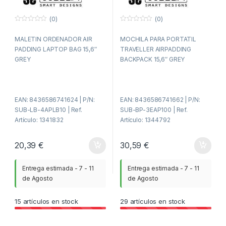
(0)
(0)
0
0
f
f
MALETIN ORDENADOR AIR
MOCHILA PARA PORTATIL
u
u
e
e
PADDING LAPTOP BAG 15,6″
TRAVELLER AIRPADDING
r
r
a
a
GREY
BACKPACK 15,6″ GREY
d
d
e
e
5
5
EAN: 8436586741624 | P/N:
EAN: 8436586741662 | P/N:
SUB-LB-4APLB10 | Ref.
SUB-BP-3EAP100 | Ref.
Artículo: 1341832
Artículo: 1344792
20,39
€
30,59
€
Entrega estimada - 7 - 11
Entrega estimada - 7 - 11
de Agosto
de Agosto
15
artículos en stock
29
artículos en stock