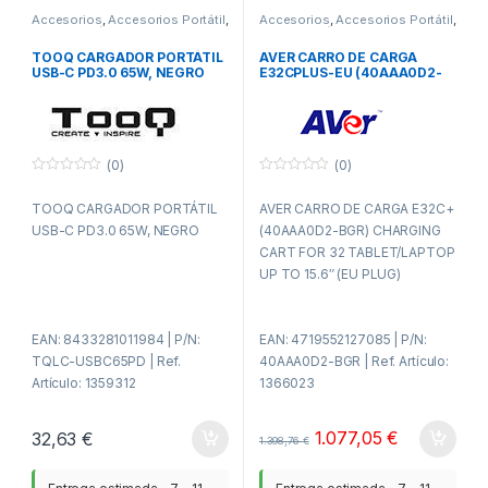
Accesorios
,
Accesorios Portátil
,
Accesorios
,
Accesorios Portátil
,
Alimentación
,
ITC
Alimentación
,
ITC
TOOQ CARGADOR PORTÁTIL
AVER CARRO DE CARGA
USB-C PD3.0 65W, NEGRO
E32CPLUS-EU (40AAA0D2-
BEG) CHARGING CART FOR
32 TABLET/LAPTOP UP TO
15.6″ (EU PLUG)
(0)
(0)
0
0
f
f
TOOQ CARGADOR PORTÁTIL
AVER CARRO DE CARGA E32C+
u
u
e
e
USB-C PD3.0 65W, NEGRO
(40AAA0D2-BGR) CHARGING
r
r
a
a
CART FOR 32 TABLET/LAPTOP
d
d
UP TO 15.6″ (EU PLUG)
e
e
5
5
(ANTERIOR 40AAA0D2-BF9)
EAN: 8433281011984 | P/N:
EAN: 4719552127085 | P/N:
TQLC-USBC65PD | Ref.
40AAA0D2-BGR | Ref. Artículo:
Artículo: 1359312
1366023
1.077,05
€
32,63
€
1.398,76
€