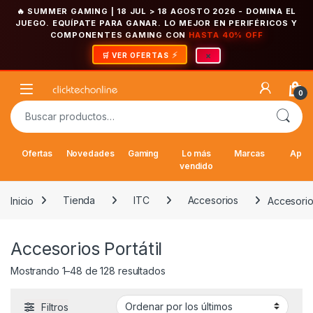
🔥 SUMMER GAMING | 18 JUL > 18 AGOSTO 2026
- DOMINA EL
JUEGO. EQUÍPATE PARA GANAR. LO MEJOR EN PERIFÉRICOS Y
COMPONENTES GAMING CON
HASTA 40% OFF
×
🛒 VER OFERTAS
Saltar a la navegación
Saltar al contenido
Open
0
Buscar por:
Ofertas
Novedades
Gaming
Lo más
Marcas
Appl
vendido
Inicio
Tienda
ITC
Accesorios
Accesorios
Accesorios Portátil
Ordenado por los últimos
Mostrando 1–48 de 128 resultados
Filtros