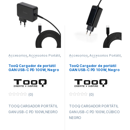
Accesorios
,
Accesorios Portátil
,
Accesorios
,
Accesorios Portátil
,
Alimentación
,
ITC
Alimentación
,
ITC
TooQ Cargador de portátil
TooQ Cargador de portátil
GAN USB-C PD 100W, Negro
GAN USB-C PD 100W, Negro
(0)
(0)
0
0
f
f
TOOQ CARGADOR PORTÁTIL
TOOQ CARGADOR PORTÁTIL
u
u
e
e
GAN USB-C PD 100W, NEGRO
GAN USB-C PD 100W, CÚBICO
r
r
a
a
NEGRO
d
d
e
e
5
5