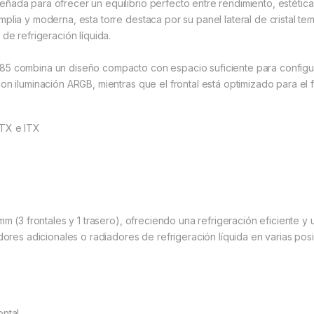
ada para ofrecer un equilibrio perfecto entre rendimiento, estética
lia y moderna, esta torre destaca por su panel lateral de cristal te
de refrigeración líquida.
5 combina un diseño compacto con espacio suficiente para configura
 iluminación ARGB, mientras que el frontal está optimizado para el fl
ATX e ITX
m (3 frontales y 1 trasero), ofreciendo una refrigeración eficiente y
ores adicionales o radiadores de refrigeración líquida en varias pos
ontal