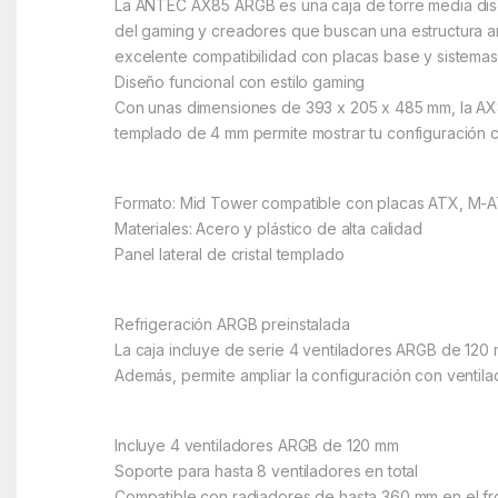
La ANTEC AX85 ARGB es una caja de torre media diseñ
del gaming y creadores que buscan una estructura amp
excelente compatibilidad con placas base y sistemas 
Diseño funcional con estilo gaming
Con unas dimensiones de 393 x 205 x 485 mm, la AX8
templado de 4 mm permite mostrar tu configuración con
Formato: Mid Tower compatible con placas ATX, M-
Materiales: Acero y plástico de alta calidad
Panel lateral de cristal templado
Refrigeración ARGB preinstalada
La caja incluye de serie 4 ventiladores ARGB de 120 m
Además, permite ampliar la configuración con ventilad
Incluye 4 ventiladores ARGB de 120 mm
Soporte para hasta 8 ventiladores en total
Compatible con radiadores de hasta 360 mm en el fr