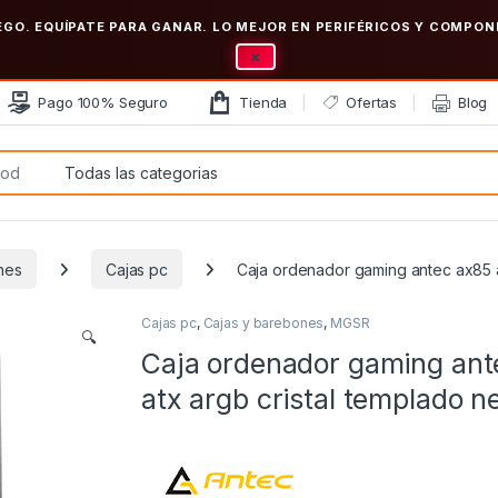
EGO. EQUÍPATE PARA GANAR. LO MEJOR EN PERIFÉRICOS Y COMP
×
Pago 100% Seguro
Tienda
Ofertas
Blog
:
nes
Cajas pc
Caja ordenador gaming antec ax85 a
Cajas pc
,
Cajas y barebones
,
MGSR
🔍
Caja ordenador gaming ant
atx argb cristal templado n