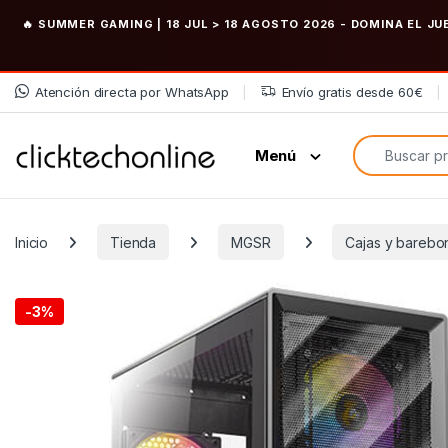
🔥 SUMMER GAMING | 18 JUL > 18 AGOSTO 2026
- DOMINA EL JU
Saltar a la navegación
Saltar al contenido
Atención directa por WhatsApp
Envío gratis desde 60€
Búsqueda de
Menú
Inicio
Tienda
MGSR
Cajas y barebo
-
3%