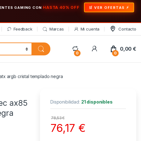
HASTA 40% OFF
ONENTES GAMING CON
🛒 VER OFERTAS
Feedback
Marcas
Mi cuenta
Contacto
My Account
0,00
€
0
0
tx argb cristal templado negra
ec ax85
Disponibilidad:
21 disponibles
egra
78,53
€
76,17
€