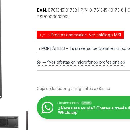
EAN:
0761345101738 | P/N: 0-761345-10173-8 | Co
DSP0000033913
👉 → Precios especiales.
Ver catálogo MSI
ℹ️ PORTÁTILES – Tu universo personal en un sol
🎤 → “Ver ofertas en micrófonos profesionales
Caja ordenador gaming antec ax85 atx
clicktechonline
Online
¿Necesitas ayuda? Chatea a través 
Whatsapp