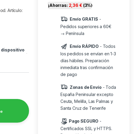
¡Ahorras:
2,36
€
(3%)
d. Artículo:
Envío GRATIS
-
Pedidos superiores a 60€
→ Península
Envío RÁPIDO
- Todos
o
dispositivo
los pedidos se envían en 1-3
días hábiles. Preparación
inmediata tras confirmación
de pago
Zonas de Envío
- Toda
España Peninsular excepto
Ceuta, Melilla, Las Palmas y
Santa Cruz de Tenerife
de
Pago SEGURO
-
Certificados SSL y HTTPS.