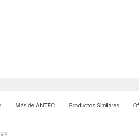
s
Más de ANTEC
Productos Similares
Of
egra