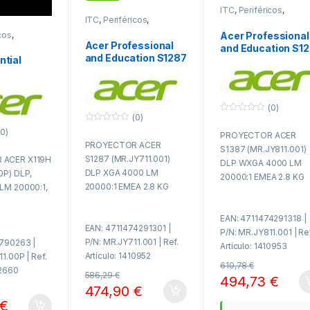
ITC
,
Periféricos
,
Proyectores
ITC
,
Periféricos
,
Proyectores
cos
,
Acer Professional
Acer Professional
and Education S1
and Education S1287
ntial
Proyector de
Proyector de
alcance estándar
alcance estándar
ector
4000 lúmenes AN
4000 lúmenes ANSI
 de
DLP WXGA
DLP XGA
(0)
stándar
(1280×800) Blanc
(0)
(1024×768) Blanco
0
enes ANSI
f
0
0)
PROYECTOR ACER
u
f
PROYECTOR ACER
e
u
) 3D Negro
S1387 (MR.JY811.001)
r
e
S1287 (MR.JY711.001)
 ACER X119H
a
r
DLP WXGA 4000 LM
d
a
DLP XGA 4000 LM
0P) DLP,
20000:1 EMEA 2.8 KG
e
d
20000:1 EMEA 2.8 KG
5
LM 20000:1,
e
5
EAN: 4711474291318 |
EAN: 4711474291301 |
P/N: MR.JY811.001 | Re
P/N: MR.JY711.001 | Ref.
1790263 |
Artículo: 1410953
Artículo: 1410952
1.00P | Ref.
610,78
€
92660
586,29
€
494,73
€
474,90
€
€