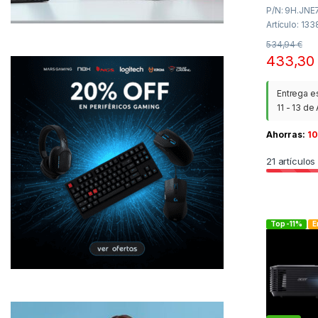
P/N: 9H.JNE7
Artículo: 13
534,94
€
433,3
Entrega e
11 - 13 de
Ahorras:
10
21
artículos
Top -11%
E