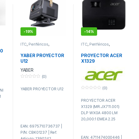
-
19%
-
14%
ITC
,
Periféricos
,
ITC
,
Periféricos
,
Proyectores
Proyectores
00
YABER PROYECTOR
PROYECTOR ACER
D
U12
X1329
(MR.JX711.001) DLP
YABER
WXGA 4800 LM
(0)
20,000:1 EMEA 2.25
0
f
(0)
YABER PROYECTOR U12
u
NI
e
0
1
r
f
PROYECTOR ACER
a
u
d
e
X1329 (MR.JX711.001)
e
r
5
a
DLP WXGA 4800 LM
d
20,000:1 EMEA 2.25
e
5
EAN: 6975710736737 |
P/N: CBK01237 | Ref.
EAN: 4711474000446 |
Artículo: 1390242