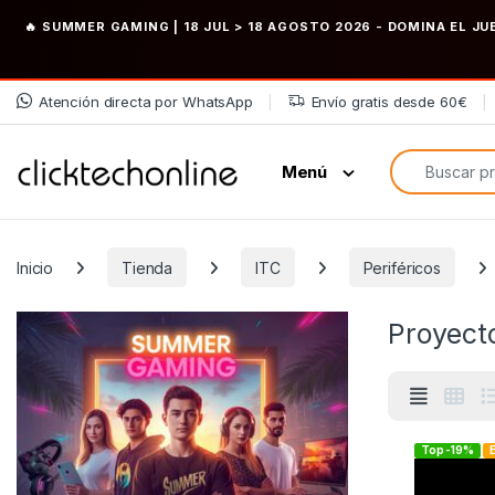
🔥 SUMMER GAMING | 18 JUL > 18 AGOSTO 2026
- DOMINA EL JU
Saltar a la navegación
Saltar al contenido
Atención directa por WhatsApp
Envío gratis desde 60€
Búsqueda de
Menú
Inicio
Tienda
ITC
Periféricos
Proyect
Top -19%
E