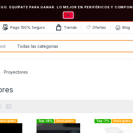
EGO. EQUÍPATE PARA GANAR. LO MEJOR EN PERIFÉRICOS Y COMP
×
Pago 100% Seguro
Tienda
Ofertas
Blog
:
Proyectores
ores
nvío gratis
Top -14%
Envío gratis
Top -7%
Envío gratis