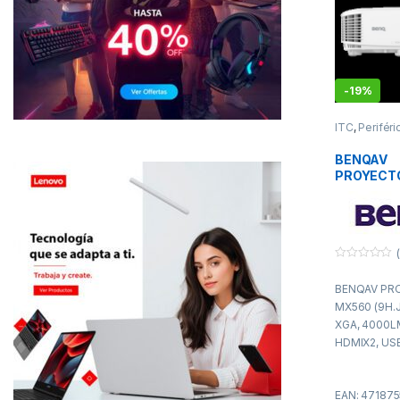
-
19%
ITC
,
Periféri
Proyectores
BENQAV
PROYECT
(9H.JNE77
4000LM, 1
HDMIX2, U
SMARTECO
(
10W SPE
0
f
BENQAV PR
u
e
MX560 (9H.J
r
a
XGA, 4000LM,
d
HDMIX2, USB
e
5
SMARTECO, 
SPEAKER
EAN: 471875