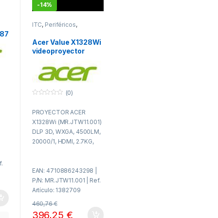
-
14%
ITC
,
Periféricos
,
Proyectores
287
Acer Value X1328Wi
videoproyector
Proyector de
SI
alcance estándar
4500 lúmenes ANSI
o
DLP WXGA
(0)
(1280×800) 3D
0
Negro
f
PROYECTOR ACER
u
e
X1328Wi (MR.JTW11.001)
r
a
DLP 3D, WXGA, 4500LM,
d
20000/1, HDMI, 2.7KG,
e
5
WIFI
f.
EAN: 4710886243298 |
P/N: MR.JTW11.001 | Ref.
Artículo: 1382709
460,76
€
396,25
€