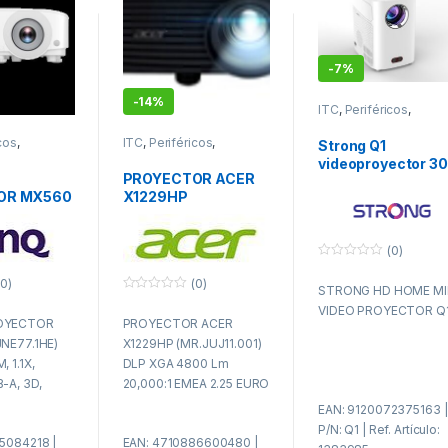
-
7%
-
14%
ITC
,
Periféricos
,
Proyectores
cos
,
ITC
,
Periféricos
,
Strong Q1
Proyectores
videoproyector 3
PROYECTOR ACER
lúmenes ANSI LE
OR MX560
X1229HP
720p (1280×720)
.1HE) XGA,
(MR.JUJ11.001) DLP
Blanco
.1X,
XGA 4800 Lm
SB-A, 3D,
20,000:1 EMEA 2.25
(0)
, <0.5W,
EURO Power
0
f
0)
(0)
AKER
STRONG HD HOME MI
u
0
e
VIDEO PROYECTOR Q
f
r
OYECTOR
PROYECTOR ACER
u
a
e
d
NE77.1HE)
X1229HP (MR.JUJ11.001)
r
e
a
 1.1X,
DLP XGA 4800 Lm
5
d
-A, 3D,
20,000:1 EMEA 2.25 EURO
e
5
<0.5W, 10W
Power
EAN: 9120072375163 |
P/N: Q1 | Ref. Artículo:
5084218 |
EAN: 4710886600480 |