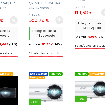
1383985
7.1HE | Ref.
P/N: MR.JUJ11.001 | Ref.
127,93
€
38532
Artículo: 1369068
118,98
€
411,39
€
0
€
353,79
€
Entrega estimada -
11 - 13 de Agosto
stimada -
Entrega estimada -
 Agosto
11 - 13 de Agosto
Ahorras:
8,95
€
(7%)
1,64
€
(19%)
Ahorras:
57,60
€
(14%)
35
artículos en stock
 en stock
38
artículos en stock
nvío gratis
Solo quedan 9
Top -19%
Top -19%
Envío gratis
Envío gratis
-
19%
-
19%