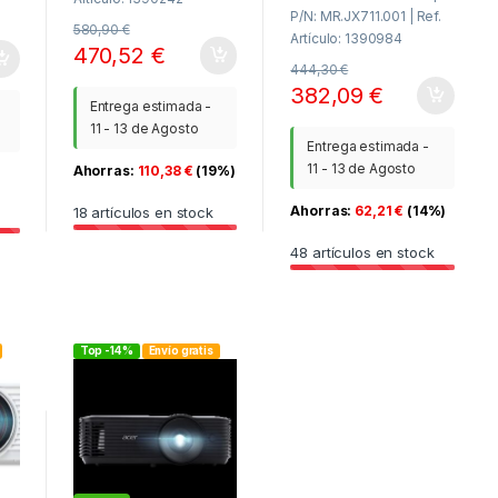
P/N: MR.JX711.001 | Ref.
580,90
€
Artículo: 1390984
470,52
€
444,30
€
382,09
€
Entrega estimada -
11 - 13 de Agosto
Entrega estimada -
11 - 13 de Agosto
Ahorras:
110,38
€
(19%)
Ahorras:
62,21
€
(14%)
18
artículos en stock
48
artículos en stock
Top -14%
Envío gratis