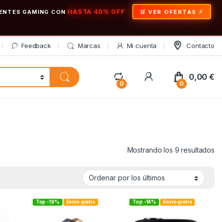
HASTA 40% OFF
ONENTES GAMING CON
🛒 VER OFERTAS
Feedback
Marcas
Mi cuenta
Contacto
My Account
0,00
€
0
0
Or
Mostrando los 9 resultados
Top -19%
Envío gratis
Top -14%
Envío gratis