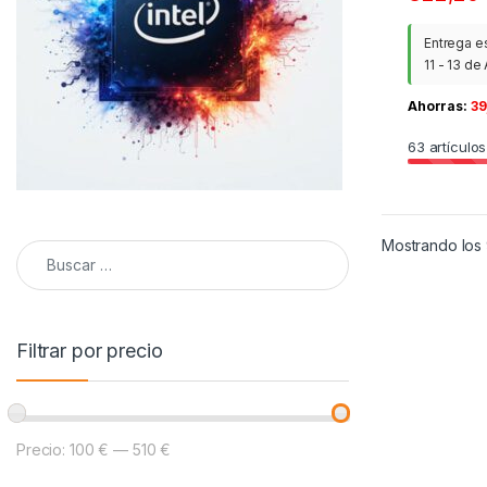
Entrega e
11 - 13 de
Ahorras:
39
63
artículos
Mostrando los 
Buscar:
Filtrar por precio
Precio:
100 €
—
510 €
Precio mínimo
Precio máximo