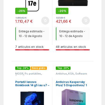
-
25%
-
20%
1.480,62
€
527,08
€
1.110,47
€
421,66
€
Entrega estimada -
Entrega estimada -
10 - 12 de Agosto
10 - 12 de Agosto
7
artículos en stock
48
artículos en stock
Top -24%
Envío gratis
Top -20%
MGSR
,
Pc portátiles
,
Antivirus
,
KSA
,
Software
Portatiles
Portatil lenovo
Antivirus Kaspersky
thinkbook 14 g5 iau u7 –
Plus/ 5 Dispositivos/ 1
255u – 32gb – ssd 512gb
Año
– 14 pulgadas fhd+ –
w11p