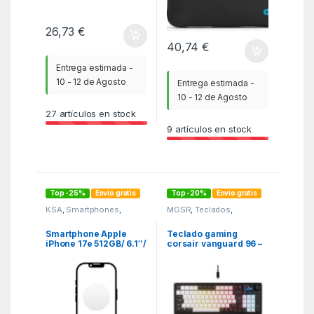
26,73
€
40,74
€
Entrega estimada -
10 - 12 de Agosto
Entrega estimada -
10 - 12 de Agosto
27
artículos en stock
9
artículos en stock
Top -25%
Envío gratis
Top -20%
Envío gratis
KSA
,
Smartphones
,
MGSR
,
Teclados
,
SmartPhones y Moviles
Teclados
Smartphone Apple
Teclado gaming
iPhone 17e 512GB/ 6.1″/
corsair vanguard 96 –
5G/ Blanco
mlx plasma – dual
negro