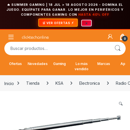
🔥 SUMMER GAMING | 18 JUL > 18 AGOSTO 2026
- DOMINA EL
JUEGO. EQUÍPATE PARA GANAR. LO MEJOR EN PERIFÉRICOS Y
COMPONENTES GAMING CON
HASTA 40% OFF
×
🛒 VER OFERTAS
Saltar a la navegación
Saltar al contenido
Open
0
Buscar por:
Ofertas
Novedades
Gaming
Lo más
Marcas
Appl
vendido
Inicio
Tienda
KSA
Electronica
Radio C
🔍