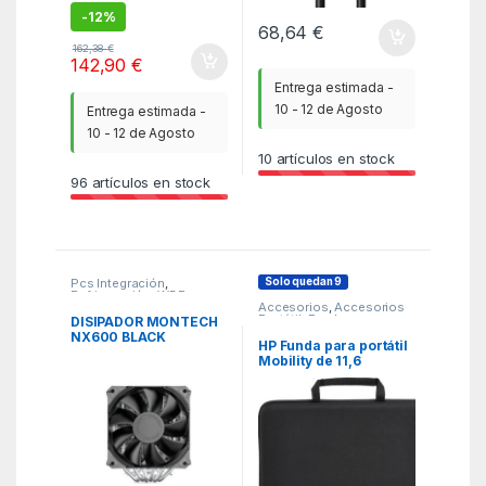
-
12%
68,64
€
162,38
€
142,90
€
Entrega estimada -
10 - 12 de Agosto
Entrega estimada -
10 - 12 de Agosto
10
artículos en stock
96
artículos en stock
Solo quedan 9
Pcs Integración
,
Refrigeración
,
WBR
Accesorios
,
Accesorios
Portátil
,
Fundas y
DISIPADOR MONTECH
maletines
,
ITC
NX600 BLACK
HP Funda para portátil
Mobility de 11,6
pulgadas