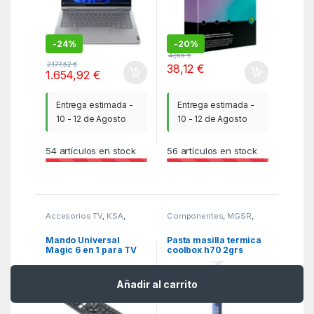
-
24%
-
20%
47,65
€
2.177,52
€
38,12
€
1.654,92
€
Entrega estimada -
Entrega estimada -
10 - 12 de Agosto
10 - 12 de Agosto
54
artículos en stock
56
artículos en stock
Accesorios TV
,
KSA
,
Componentes
,
MGSR
,
Mandos TV
Ventiladores cpu
Mando Universal
Pasta masilla termica
Magic 6 en 1 para TV
coolbox h70 2grs
Samsung/ LG/ Sony/
Panasonic/ Philips/
Hisense
Añadir al carrito