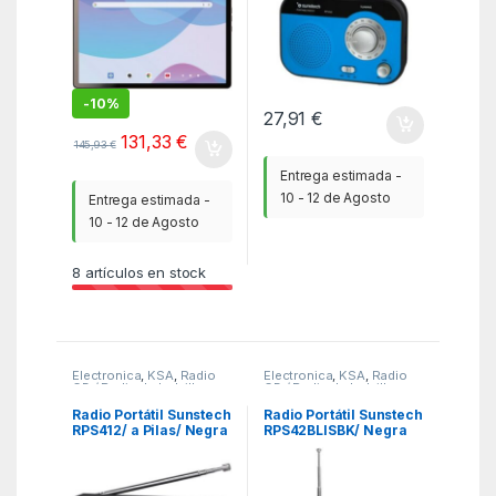
-
10%
27,91
€
131,33
€
145,93
€
Entrega estimada -
10 - 12 de Agosto
Entrega estimada -
10 - 12 de Agosto
8
artículos en stock
Electronica
,
KSA
,
Radio
Electronica
,
KSA
,
Radio
CD / Radio de bolsillo
CD / Radio de bolsillo
Radio Portátil Sunstech
Radio Portátil Sunstech
RPS412/ a Pilas/ Negra
RPS42BLISBK/ Negra