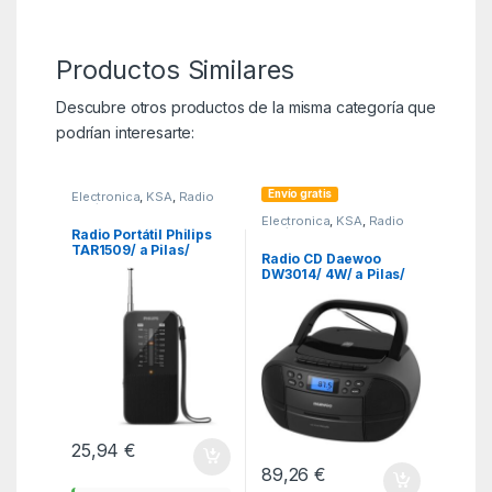
Productos Similares
Descubre otros productos de la misma categoría que
podrían interesarte:
Envío gratis
Electronica
,
KSA
,
Radio
CD / Radio de bolsillo
Electronica
,
KSA
,
Radio
CD / Radio de bolsillo
Radio Portátil Philips
TAR1509/ a Pilas/
Radio CD Daewoo
Negra
DW3014/ 4W/ a Pilas/
con Cable/ Negro
25,94
€
89,26
€