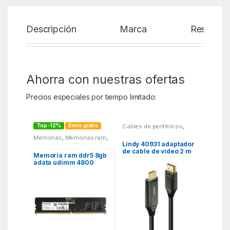
Descripción
Marca
Reseñas
Ahorra con nuestras ofertas
Precios especiales por tiempo limitado:
Top -12%
Envío gratis
Cables de periféricos
,
ITC
,
Periféricos
Memorias
,
Memorias ram
,
MGSR
Lindy 40931 adaptador
de cable de vídeo 2 m
Memoria ram ddr5 8gb
HDMI tipo A (Estándar)
adata udimm 4800
DisplayPort Negro
mhz