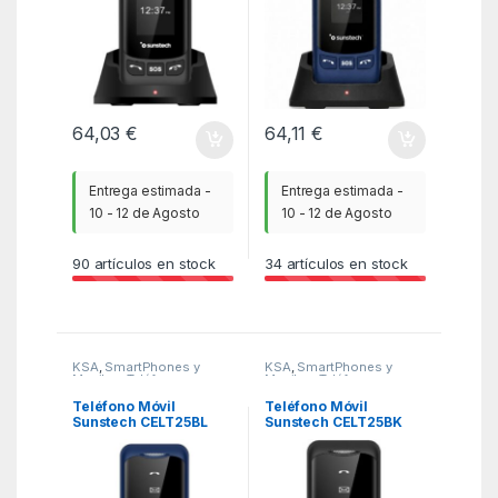
64,03
€
64,11
€
Entrega estimada -
Entrega estimada -
10 - 12 de Agosto
10 - 12 de Agosto
90
artículos en stock
34
artículos en stock
KSA
,
SmartPhones y
KSA
,
SmartPhones y
Moviles
,
Teléfonos
Moviles
,
Teléfonos
Básicos
Básicos
Teléfono Móvil
Teléfono Móvil
Sunstech CELT25BL
Sunstech CELT25BK
para Personas
para Personas
Mayores/ Azul
Mayores/ Negro