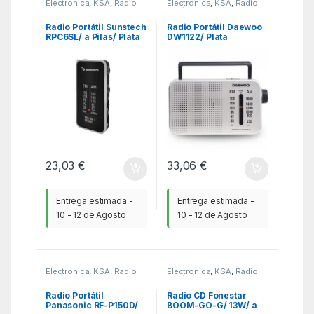
Electronica
,
KSA
,
Radio
Electronica
,
KSA
,
Radio
CD / Radio de bolsillo
CD / Radio de bolsillo
Radio Portátil Sunstech
Radio Portátil Daewoo
RPC6SL/ a Pilas/ Plata
DW1122/ Plata
23,03
€
33,06
€
Entrega estimada -
Entrega estimada -
10 - 12 de Agosto
10 - 12 de Agosto
Electronica
,
KSA
,
Radio
Electronica
,
KSA
,
Radio
CD / Radio de bolsillo
CD / Radio de bolsillo
Radio Portátil
Radio CD Fonestar
Panasonic RF-P150D/
BOOM-GO-G/ 13W/ a