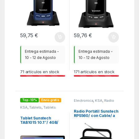
59,75
€
59,76
€
Entrega estimada -
Entrega estimada -
10 - 12 de Agosto
10 - 12 de Agosto
71
artículos en stock
171
artículos en stock
Top -10%
Envío gratis
Electronica
,
KSA
,
Radio
CD / Radio de bolsillo
KSA
,
Tablets
,
Tablets
Radio Portátil Sunstech
RPS560/ con Cable/ a
Tablet Sunstech
Pilas/ Azul
TAB1015 10.1″/ 4GB/
128GB/ Octacore/ 4G/
Gris