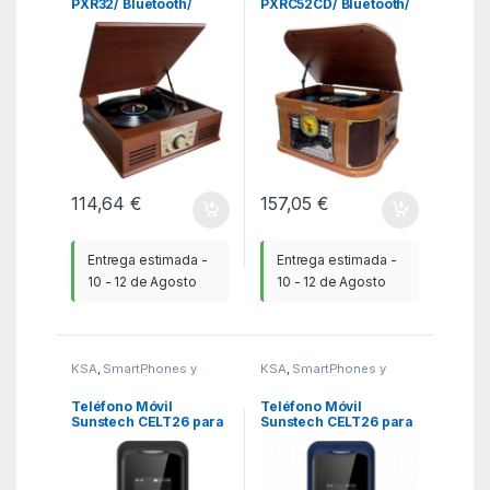
PXR32/ Bluetooth/
PXRC52CD/ Bluetooth/
Radio FM/ Conversor a
Radio FM/ Cassette/
MP3
Conversor a MP3
114,64
€
157,05
€
Entrega estimada -
Entrega estimada -
10 - 12 de Agosto
10 - 12 de Agosto
KSA
,
SmartPhones y
KSA
,
SmartPhones y
Moviles
,
Teléfonos
Moviles
,
Teléfonos
Básicos
Básicos
Teléfono Móvil
Teléfono Móvil
Sunstech CELT26 para
Sunstech CELT26 para
Personas Mayores/
Personas Mayores/
Negro
Azul