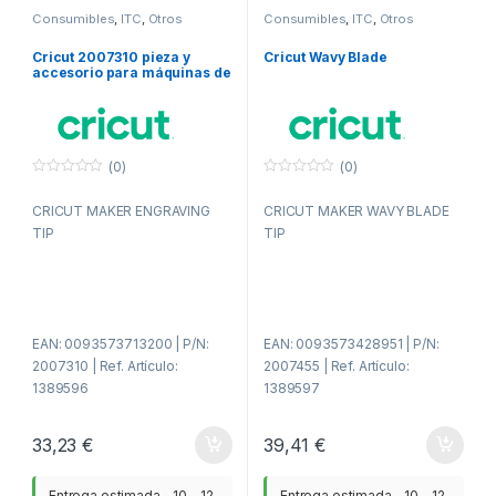
Consumibles
,
ITC
,
Otros
Consumibles
,
ITC
,
Otros
consumibles
consumibles
Cricut 2007310 pieza y
Cricut Wavy Blade
accesorio para máquinas de
corte para bricolaje Punta
de grabado
(0)
(0)
0
0
f
f
CRICUT MAKER ENGRAVING
CRICUT MAKER WAVY BLADE
u
u
e
e
TIP
TIP
r
r
a
a
d
d
e
e
5
5
EAN: 0093573713200 | P/N:
EAN: 0093573428951 | P/N:
2007310 | Ref. Artículo:
2007455 | Ref. Artículo:
1389596
1389597
33,23
€
39,41
€
Entrega estimada - 10 - 12
Entrega estimada - 10 - 12