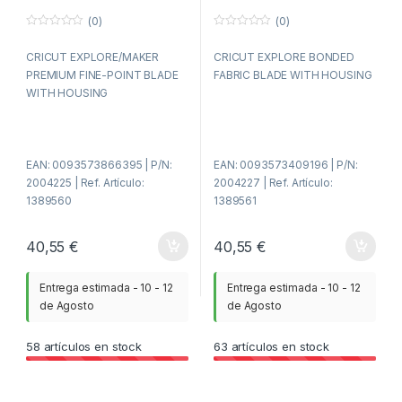
(0)
(0)
0
0
f
f
CRICUT EXPLORE/MAKER
CRICUT EXPLORE BONDED
u
u
e
e
PREMIUM FINE-POINT BLADE
FABRIC BLADE WITH HOUSING
r
r
a
a
WITH HOUSING
d
d
e
e
5
5
EAN: 0093573866395 | P/N:
EAN: 0093573409196 | P/N:
2004225 | Ref. Artículo:
2004227 | Ref. Artículo:
1389560
1389561
40,55
€
40,55
€
Entrega estimada - 10 - 12
Entrega estimada - 10 - 12
de Agosto
de Agosto
58
artículos en stock
63
artículos en stock