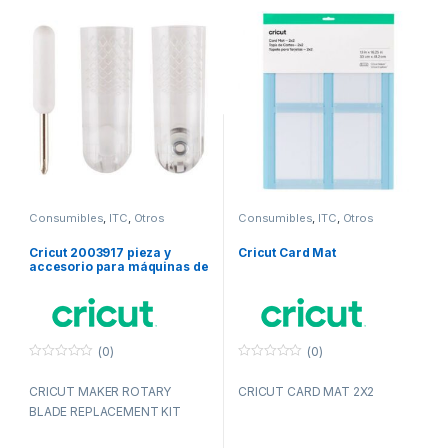
Consumibles
,
ITC
,
Otros
Consumibles
,
ITC
,
Otros
consumibles
consumibles
Cricut 2003917 pieza y
Cricut Card Mat
accesorio para máquinas de
corte para bricolaje
(0)
(0)
0
0
f
f
CRICUT MAKER ROTARY
CRICUT CARD MAT 2X2
u
u
e
e
BLADE REPLACEMENT KIT
r
r
a
a
d
d