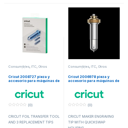
Consumibles
,
ITC
,
Otros
Consumibles
,
ITC
,
Otros
consumibles
consumibles
Cricut 2008727 pieza y
Cricut 2006978 pieza y
accesorio para máquinas de
accesorio para máquinas de
corte para bricolaje
corte para bricolaje
(0)
(0)
0
0
f
f
CRICUT FOIL TRANSFER TOOL
CRICUT MAKER ENGRAVING
u
u
e
e
AND 3 REPLACEMENT TIPS
TIP WITH QUICKSWAP
r
r
a
a
HOUSING