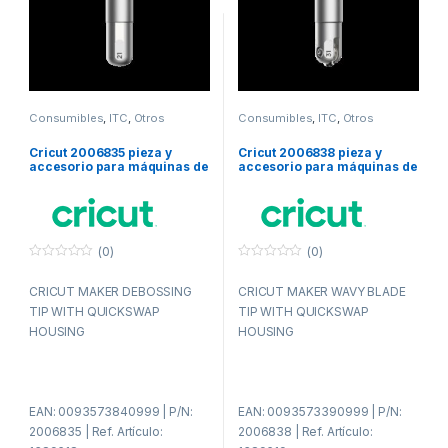
Consumibles
,
ITC
,
Otros
Consumibles
,
ITC
,
Otros
consumibles
consumibles
Cricut 2006835 pieza y
Cricut 2006838 pieza y
accesorio para máquinas de
accesorio para máquinas de
corte para bricolaje
corte para bricolaje
(0)
(0)
0
0
f
f
CRICUT MAKER DEBOSSING
CRICUT MAKER WAVY BLADE
u
u
e
e
TIP WITH QUICKSWAP
TIP WITH QUICKSWAP
r
r
a
a
HOUSING
HOUSING
d
d
e
e
5
5
EAN: 0093573840999 | P/N:
EAN: 0093573390999 | P/N:
2006835 | Ref. Artículo:
2006838 | Ref. Artículo: