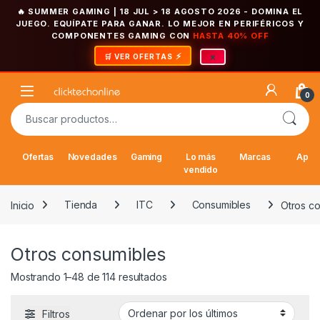
🔥 SUMMER GAMING | 18 JUL > 18 AGOSTO 2026
- DOMINA EL
JUEGO. EQUÍPATE PARA GANAR. LO MEJOR EN PERIFÉRICOS Y
COMPONENTES GAMING CON
HASTA 40% OFF
×
🛒 VER OFERTAS
Saltar a la navegación
Saltar al contenido
Open
0
Buscar por:
Ofertas
Novedades
Gaming
Lo más
Marcas
Appl
vendido
Inicio
Tienda
ITC
Consumibles
Otros c
Otros consumibles
Ordenado por los últimos
Mostrando 1–48 de 114 resultados
Filtros