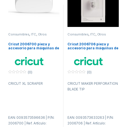
Consumibles
,
ITC
,
Otros
Consumibles
,
ITC
,
Otros
consumibles
consumibles
Cricut 2006700 pieza y
Cricut 2006706 pieza y
accesorio para máquinas de
accesorio para máquinas de
corte para bricolaje
corte para bricolaje
(0)
(0)
0
0
f
f
CRICUT XL SCRAPER
CRICUT MAKER PERFORATION
u
u
e
e
BLADE TIP
r
r
a
a
d
d
e
e
5
5
EAN: 0093573596636 | P/N:
EAN: 0093573633263 | P/N:
2006700 | Ref. Artículo:
2006706 | Ref. Artículo: