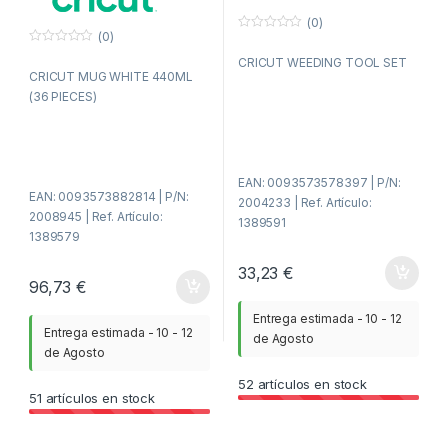
(0)
(0)
0
f
0
CRICUT WEEDING TOOL SET
u
f
CRICUT MUG WHITE 440ML
e
u
r
e
(36 PIECES)
a
r
d
a
e
d
5
e
5
EAN: 0093573578397 | P/N:
EAN: 0093573882814 | P/N:
2004233 | Ref. Artículo:
2008945 | Ref. Artículo:
1389591
1389579
33,23
€
96,73
€
Entrega estimada - 10 - 12
Entrega estimada - 10 - 12
de Agosto
de Agosto
52
artículos en stock
51
artículos en stock