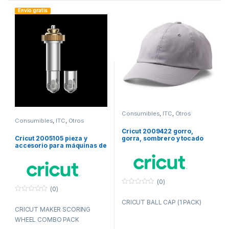
Envío gratis
Consumibles
,
ITC
,
Otros
consumibles
Consumibles
,
ITC
,
Otros
consumibles
Cricut 2009422 gorro,
Cricut 2005105 pieza y
gorra, sombrero y tocado
accesorio para máquinas de
Algodón, Poliéster
corte para bricolaje
(0)
(0)
0
f
0
CRICUT BALL CAP (1 PACK)
u
f
CRICUT MAKER SCORING
e
u
r
e
WHEEL COMBO PACK
a
r
d
a