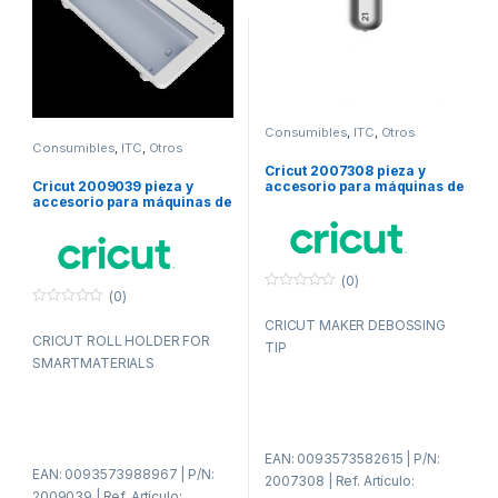
Consumibles
,
ITC
,
Otros
consumibles
Consumibles
,
ITC
,
Otros
consumibles
Cricut 2007308 pieza y
Cricut 2009039 pieza y
accesorio para máquinas de
accesorio para máquinas de
corte para bricolaje Punta
corte para bricolaje
de repujado
(0)
(0)
0
f
0
CRICUT MAKER DEBOSSING
u
f
CRICUT ROLL HOLDER FOR
e
u
TIP
r
e
SMARTMATERIALS
a
r
d
a
e
d
5
e
5
EAN: 0093573582615 | P/N:
EAN: 0093573988967 | P/N:
2007308 | Ref. Artículo:
2009039 | Ref. Artículo: