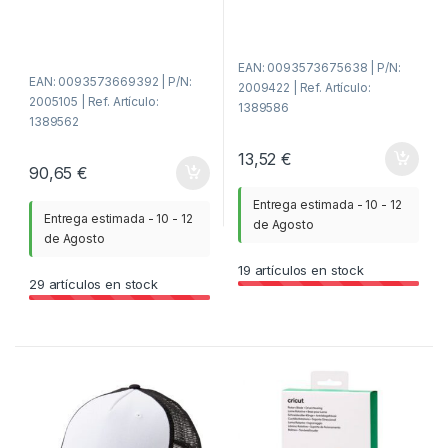
e
d
5
e
5
EAN: 0093573675638 | P/N:
EAN: 0093573669392 | P/N:
2009422 | Ref. Artículo:
2005105 | Ref. Artículo:
1389586
1389562
13,52
€
90,65
€
Entrega estimada - 10 - 12
Entrega estimada - 10 - 12
de Agosto
de Agosto
19
artículos en stock
29
artículos en stock