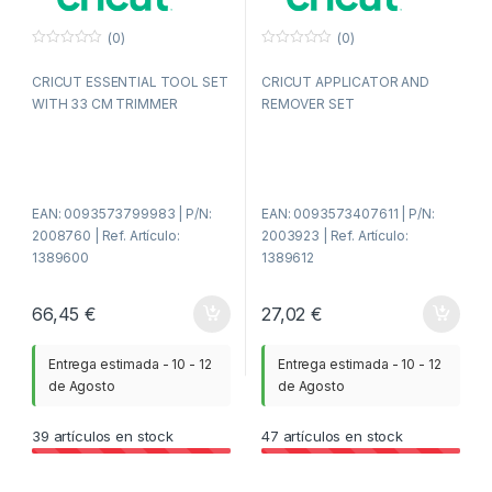
(0)
(0)
0
0
f
f
CRICUT ESSENTIAL TOOL SET
CRICUT APPLICATOR AND
u
u
e
e
WITH 33 CM TRIMMER
REMOVER SET
r
r
a
a
d
d
e
e
5
5
EAN: 0093573799983 | P/N:
EAN: 0093573407611 | P/N:
2008760 | Ref. Artículo:
2003923 | Ref. Artículo:
1389600
1389612
66,45
€
27,02
€
Entrega estimada - 10 - 12
Entrega estimada - 10 - 12
de Agosto
de Agosto
39
artículos en stock
47
artículos en stock