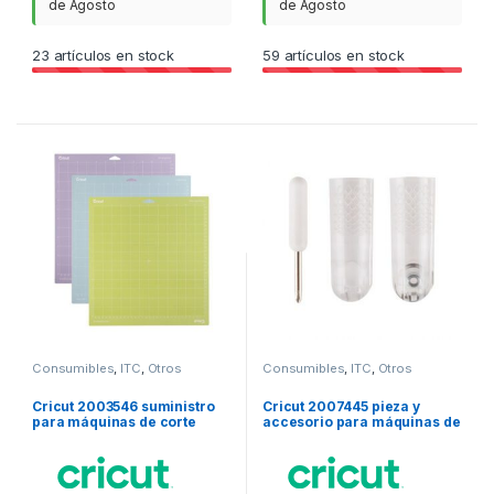
de Agosto
de Agosto
23
artículos en stock
59
artículos en stock
Consumibles
,
ITC
,
Otros
Consumibles
,
ITC
,
Otros
consumibles
consumibles
Cricut 2003546 suministro
Cricut 2007445 pieza y
para máquinas de corte
accesorio para máquinas de
para bricolaje
corte para bricolaje
Cuchillas de repuesto