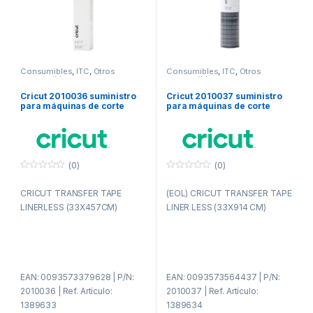
Consumibles
,
ITC
,
Otros
Consumibles
,
ITC
,
Otros
consumibles
consumibles
Cricut 2010036 suministro
Cricut 2010037 suministro
para máquinas de corte
para máquinas de corte
para bricolaje Cinta de
para bricolaje Cinta de
transferencia
transferencia
(0)
(0)
0
0
f
f
CRICUT TRANSFER TAPE
(EOL) CRICUT TRANSFER TAPE
u
u
e
e
LINERLESS (33X457CM)
LINER LESS (33X914 CM)
r
r
a
a
d
d
e
e
5
5
EAN: 0093573379628 | P/N:
EAN: 0093573564437 | P/N:
2010036 | Ref. Artículo:
2010037 | Ref. Artículo:
1389633
1389634