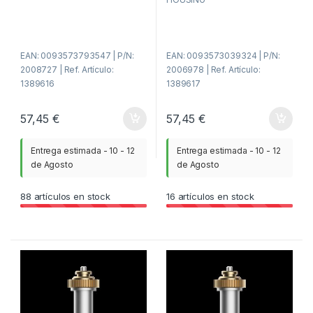
d
d
e
e
5
5
EAN: 0093573793547 | P/N:
EAN: 0093573039324 | P/N:
2008727 | Ref. Artículo:
2006978 | Ref. Artículo:
1389616
1389617
57,45
€
57,45
€
Entrega estimada - 10 - 12
Entrega estimada - 10 - 12
de Agosto
de Agosto
88
artículos en stock
16
artículos en stock