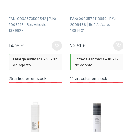
e
e
5
5
EAN: 0093573590542 | P/N:
EAN: 0093573113659 | P/N:
2003917 | Ref. Artículo:
2009488 | Ref. Artículo:
1389627
1389631
14,16
€
22,51
€
Entrega estimada - 10 - 12
Entrega estimada - 10 - 12
de Agosto
de Agosto
25
artículos en stock
14
artículos en stock