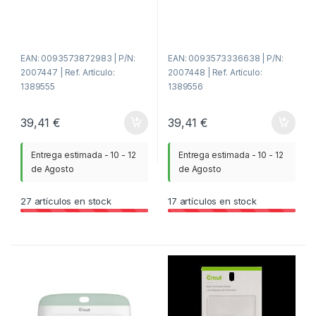
d
d
e
e
5
5
EAN: 0093573872983 | P/N:
EAN: 0093573336638 | P/N:
2007447 | Ref. Artículo:
2007448 | Ref. Artículo:
1389555
1389556
39,41
€
39,41
€
Entrega estimada - 10 - 12
Entrega estimada - 10 - 12
de Agosto
de Agosto
27
artículos en stock
17
artículos en stock