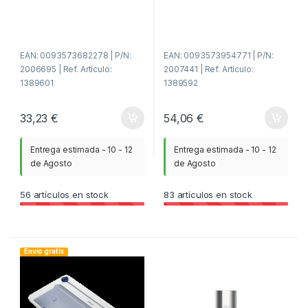
d
d
e
e
5
5
EAN: 0093573682278 | P/N:
EAN: 0093573954771 | P/N:
2006695 | Ref. Artículo:
2007441 | Ref. Artículo:
1389601
1389592
33,23
€
54,06
€
Entrega estimada - 10 - 12
Entrega estimada - 10 - 12
de Agosto
de Agosto
56
artículos en stock
83
artículos en stock
Envío gratis