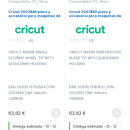
Consumibles
,
ITC
,
Otros
Consumibles
,
ITC
,
Otros
consumibles
consumibles
Cricut 2007446 pieza y
Cricut 2007450 pieza y
accesorio para máquinas de
accesorio para máquinas de
corte para bricolaje Rueda
corte para bricolaje Cuchilla
de marcado
de perforación
(0)
(0)
0
0
f
f
CRICUT MAKER SINGLE
CRICUT MAKER PERFORATION
u
u
e
e
SCORING WHEEL TIP WITH
BLADE TIP WITH QUICKSWAP
r
r
a
a
QUICKSWAP HOUSING
HOUSING
d
d
e
e
5
5
EAN: 0093573792564 | P/N:
EAN: 0093573181832 | P/N:
2007446 | Ref. Artículo:
2007450 | Ref. Artículo:
1389558
1389559
63,63
€
63,63
€
Entrega estimada - 10 - 12
Entrega estimada - 10 - 12