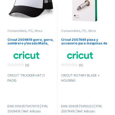
Consumibles
,
ITC
,
Otros
Consumibles
,
ITC
,
Otros
consumibles
consumibles
Cricut 2009419 gorro, gorra,
Cricut 2007449 pieza y
sombrero y tocado Malla,
accesorio para máquinas de
Poliéster
corte para bricolaje Unidad
de corte
(0)
(0)
0
0
f
f
CRICUT TRUCKER HAT (1
CRICUT ROTARY BLADE +
u
u
e
e
PACK)
HOUSING
r
r
a
a
d
d
e
e
5
5
EAN: 0093573479113 | P/N:
EAN: 0093573455223 | P/N:
2009419 | Ref. Artículo:
2007449 | Ref. Artículo: