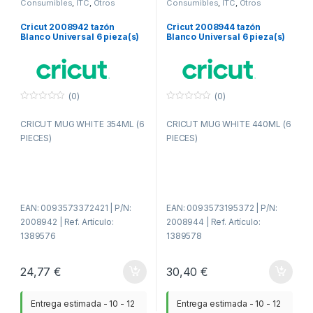
Consumibles
,
ITC
,
Otros
Consumibles
,
ITC
,
Otros
consumibles
consumibles
Cricut 2008942 tazón
Cricut 2008944 tazón
Blanco Universal 6 pieza(s)
Blanco Universal 6 pieza(s)
(0)
(0)
0
0
f
f
CRICUT MUG WHITE 354ML (6
CRICUT MUG WHITE 440ML (6
u
u
e
e
PIECES)
PIECES)
r
r
a
a
d
d
e
e
5
5
EAN: 0093573372421 | P/N:
EAN: 0093573195372 | P/N:
2008942 | Ref. Artículo:
2008944 | Ref. Artículo:
1389576
1389578
24,77
€
30,40
€
Entrega estimada - 10 - 12
Entrega estimada - 10 - 12