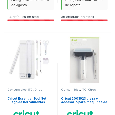
de Agosto
de Agosto
34
artículos en stock
36
artículos en stock
Consumibles
,
ITC
,
Otros
Consumibles
,
ITC
,
Otros
consumibles
consumibles
Cricut Essential Tool Set
Cricut 2003923 pieza y
Juego de herramientas
accesorio para máquinas de
esenciales Blanco 7 pieza(s)
corte para bricolaje