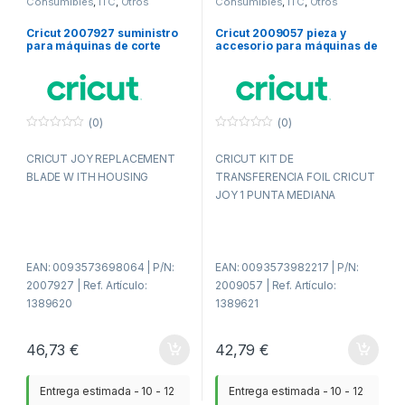
Consumibles
,
ITC
,
Otros
Consumibles
,
ITC
,
Otros
consumibles
consumibles
Cricut 2007927 suministro
Cricut 2009057 pieza y
para máquinas de corte
accesorio para máquinas de
para bricolaje
corte para bricolaje Kit de
transferencia de foil
(0)
(0)
0
0
f
f
CRICUT JOY REPLACEMENT
CRICUT KIT DE
u
u
e
e
BLADE W ITH HOUSING
TRANSFERENCIA FOIL CRICUT
r
r
a
a
JOY 1 PUNTA MEDIANA
d
d
e
e
5
5
EAN: 0093573698064 | P/N:
EAN: 0093573982217 | P/N:
2007927 | Ref. Artículo:
2009057 | Ref. Artículo:
1389620
1389621
46,73
€
42,79
€
Entrega estimada - 10 - 12
Entrega estimada - 10 - 12