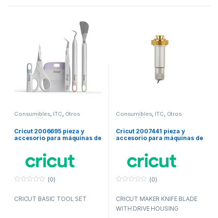
Consumibles
,
ITC
,
Otros
Consumibles
,
ITC
,
Otros
consumibles
consumibles
Cricut 2006695 pieza y
Cricut 2007441 pieza y
accesorio para máquinas de
accesorio para máquinas de
corte para bricolaje Juego
corte para bricolaje
de herramientas básicas
Cuchillas de repuesto
(0)
(0)
0
0
f
f
CRICUT BASIC TOOL SET
CRICUT MAKER KNIFE BLADE
u
u
e
e
WITH DRIVE HOUSING
r
r
a
a