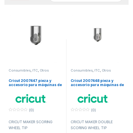
Consumibles
,
ITC
,
Otros
Consumibles
,
ITC
,
Otros
consumibles
consumibles
Cricut 2007447 pieza y
Cricut 2007448 pieza y
accesorio para máquinas de
accesorio para máquinas de
corte para bricolaje Rueda
corte para bricolaje Rueda
de marcado
de marcado
(0)
(0)
0
0
f
f
CRICUT MAKER SCORING
CRICUT MAKER DOUBLE
u
u
e
e
WHEEL TIP
SCORING WHEEL TIP
r
r
a
a