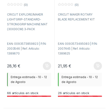
(0)
(0)
0
0
f
f
CRICUT EXPLORE/MAKER
CRICUT MAKER ROTARY
u
u
e
e
LIGHTGRIP-STANDARD-
BLADE REPLACEMENT KIT
r
r
a
a
STRONGGRIP MACHINE MAT
d
d
(30X30CM) 3-PACK
e
e
5
5
EAN: 0093573859823 | P/N:
EAN: 0093573495083 | P/N:
2003546 | Ref. Artículo:
2007445 | Ref. Artículo:
1389670
1389625
28,16
€
21,95
€
Entrega estimada - 10 - 12
Entrega estimada - 10 - 12
de Agosto
de Agosto
66
artículos en stock
26
artículos en stock