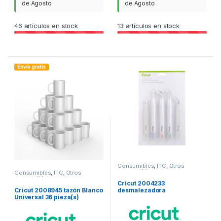
de Agosto
de Agosto
46
artículos en stock
13
artículos en stock
Envío gratis
Consumibles
,
ITC
,
Otros
consumibles
Consumibles
,
ITC
,
Otros
consumibles
Cricut 2004233
Cricut 2008945 tazón Blanco
desmalezadora
Universal 36 pieza(s)