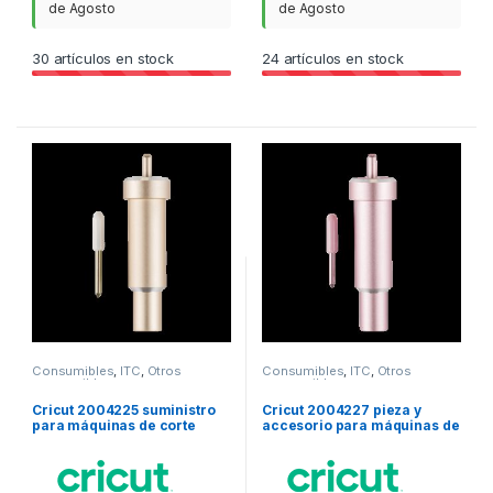
de Agosto
de Agosto
30
artículos en stock
24
artículos en stock
Consumibles
,
ITC
,
Otros
Consumibles
,
ITC
,
Otros
consumibles
consumibles
Cricut 2004225 suministro
Cricut 2004227 pieza y
para máquinas de corte
accesorio para máquinas de
para bricolaje
corte para bricolaje