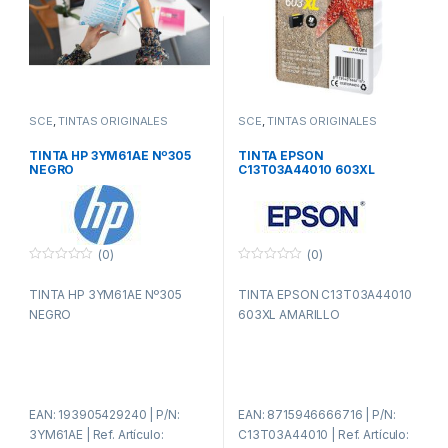
SCE
,
TINTAS ORIGINALES
SCE
,
TINTAS ORIGINALES
TINTA HP 3YM61AE Nº305
TINTA EPSON
NEGRO
C13T03A44010 603XL
AMARILLO
(0)
(0)
0
0
f
f
TINTA HP 3YM61AE Nº305
TINTA EPSON C13T03A44010
u
u
e
e
NEGRO
603XL AMARILLO
r
r
a
a
d
d
e
e
5
5
EAN: 193905429240 | P/N:
EAN: 8715946666716 | P/N:
3YM61AE | Ref. Artículo:
C13T03A44010 | Ref. Artículo: