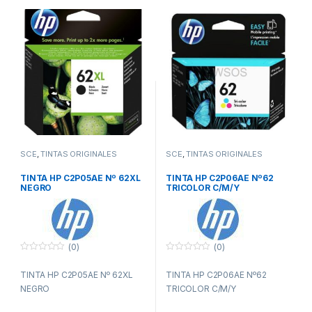
SCE
,
TINTAS ORIGINALES
SCE
,
TINTAS ORIGINALES
TINTA HP C2P05AE Nº 62XL
TINTA HP C2P06AE Nº62
NEGRO
TRICOLOR C/M/Y
(0)
(0)
0
0
f
f
TINTA HP C2P05AE Nº 62XL
TINTA HP C2P06AE Nº62
u
u
e
e
NEGRO
TRICOLOR C/M/Y
r
r
a
a
d
d