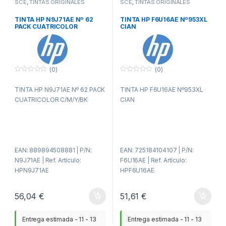
SCE
,
TINTAS ORIGINALES
SCE
,
TINTAS ORIGINALES
TINTA HP N9J71AE Nº 62
TINTA HP F6U16AE Nº953XL
PACK CUATRICOLOR
CIAN
C/M/Y/BK
(0)
(0)
0
0
f
f
TINTA HP N9J71AE Nº 62 PACK
TINTA HP F6U16AE Nº953XL
u
u
e
e
CUATRICOLOR C/M/Y/BK
CIAN
r
r
a
a
d
d
e
e
5
5
EAN: 889894508881 | P/N:
EAN: 725184104107 | P/N:
N9J71AE | Ref. Artículo:
F6U16AE | Ref. Artículo:
HPN9J71AE
HPF6U16AE
56,04
€
51,61
€
Entrega estimada - 11 - 13
Entrega estimada - 11 - 13