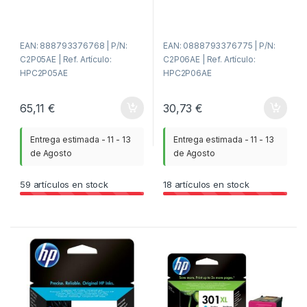
e
e
5
5
EAN: 888793376768 | P/N:
EAN: 0888793376775 | P/N:
C2P05AE | Ref. Artículo:
C2P06AE | Ref. Artículo:
HPC2P05AE
HPC2P06AE
65,11
€
30,73
€
Entrega estimada - 11 - 13
Entrega estimada - 11 - 13
de Agosto
de Agosto
59
artículos en stock
18
artículos en stock