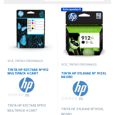
Solo quedan 9
SCE
,
TINTAS ORIGINALES
SCE
,
TINTAS ORIGINALES
TINTA HP 6ZC74AE Nº912
TINTA HP 3YL84AE Nº 912XL
MULTIPACK 4 CART
NEGRO
(0)
(0)
0
f
0
TINTA HP 6ZC74AE Nº912
u
f
TINTA HP 3YL84AE Nº 912XL
e
u
MULTIPACK 4 CART
r
e
NEGRO
a