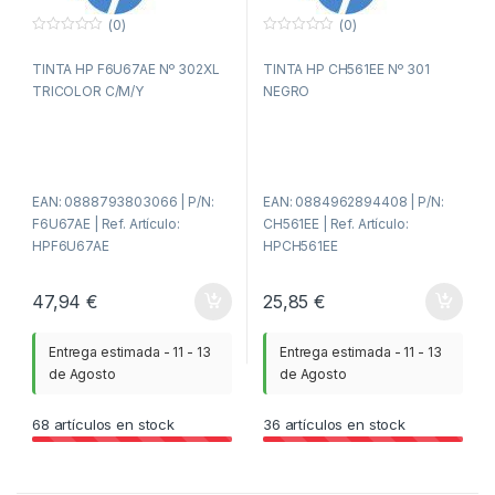
(0)
(0)
0
0
f
f
TINTA HP F6U67AE Nº 302XL
TINTA HP CH561EE Nº 301
u
u
e
e
TRICOLOR C/M/Y
NEGRO
r
r
a
a
d
d
e
e
5
5
EAN: 0888793803066 | P/N:
EAN: 0884962894408 | P/N:
F6U67AE | Ref. Artículo:
CH561EE | Ref. Artículo:
HPF6U67AE
HPCH561EE
47,94
€
25,85
€
Entrega estimada - 11 - 13
Entrega estimada - 11 - 13
de Agosto
de Agosto
68
artículos en stock
36
artículos en stock