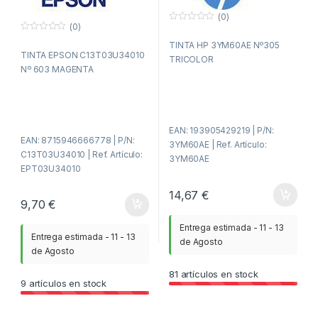
(0)
(0)
0
f
0
TINTA HP 3YM60AE Nº305
u
f
TINTA EPSON C13T03U34010
e
u
TRICOLOR
r
e
Nº 603 MAGENTA
a
r
d
a
e
d
5
e
5
EAN: 193905429219 | P/N:
EAN: 8715946666778 | P/N:
3YM60AE | Ref. Artículo:
C13T03U34010 | Ref. Artículo:
3YM60AE
EPT03U34010
14,67
€
9,70
€
Entrega estimada - 11 - 13
Entrega estimada - 11 - 13
de Agosto
de Agosto
81
artículos en stock
9
artículos en stock