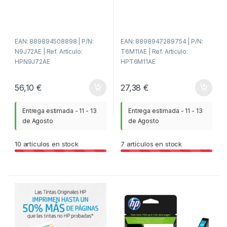
d
d
e
e
5
5
EAN: 889894508898 | P/N:
EAN: 8898947289754 | P/N:
N9J72AE | Ref. Artículo:
T6M11AE | Ref. Artículo:
HPN9J72AE
HPT6M11AE
56,10
€
27,38
€
Entrega estimada - 11 - 13
Entrega estimada - 11 - 13
de Agosto
de Agosto
10
artículos en stock
7
artículos en stock