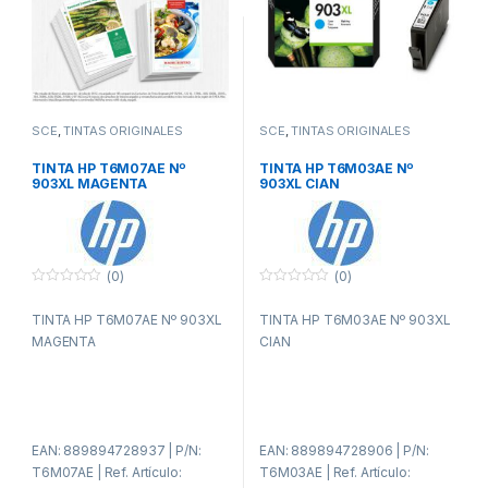
SCE
,
TINTAS ORIGINALES
SCE
,
TINTAS ORIGINALES
TINTA HP T6M07AE Nº
TINTA HP T6M03AE Nº
903XL MAGENTA
903XL CIAN
(0)
(0)
0
0
f
f
TINTA HP T6M07AE Nº 903XL
TINTA HP T6M03AE Nº 903XL
u
u
e
e
MAGENTA
CIAN
r
r
a
a
d
d
e
e
5
5
EAN: 889894728937 | P/N:
EAN: 889894728906 | P/N:
T6M07AE | Ref. Artículo:
T6M03AE | Ref. Artículo: