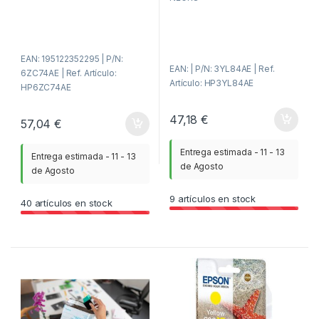
r
d
a
e
d
5
e
5
EAN: 195122352295 | P/N:
EAN: | P/N: 3YL84AE | Ref.
6ZC74AE | Ref. Artículo:
Artículo: HP3YL84AE
HP6ZC74AE
47,18
€
57,04
€
Entrega estimada - 11 - 13
Entrega estimada - 11 - 13
de Agosto
de Agosto
9
artículos en stock
40
artículos en stock