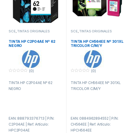
SCE
,
TINTAS ORIGINALES
SCE
,
TINTAS ORIGINALES
TINTA HP C2P04AE Nº 62
TINTA HP CH564EE Nº 301XL
NEGRO
TRICOLOR C/M/Y
(0)
(0)
0
0
f
f
TINTA HP C2P04AE Nº 62
TINTA HP CH564EE Nº 301XL
u
u
e
e
NEGRO
TRICOLOR C/M/Y
r
r
a
a
d
d
e
e
5
5
EAN: 888793376713 | P/N:
EAN: 0884962894552 | P/N:
C2P04AE | Ref. Artículo:
CH564EE | Ref. Artículo:
HPC2P04AE
HPCH564EE