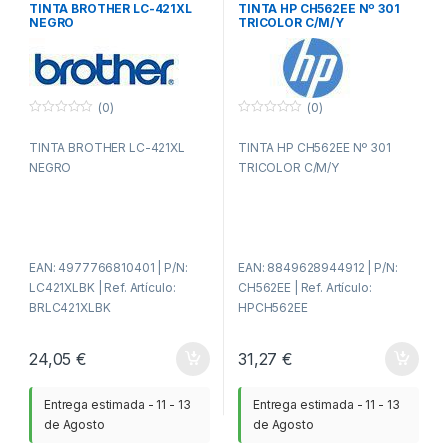
TINTA BROTHER LC-421XL
TINTA HP CH562EE Nº 301
NEGRO
TRICOLOR C/M/Y
(0)
(0)
0
0
f
f
TINTA BROTHER LC-421XL
TINTA HP CH562EE Nº 301
u
u
e
e
NEGRO
TRICOLOR C/M/Y
r
r
a
a
d
d
e
e
5
5
EAN: 4977766810401 | P/N:
EAN: 8849628944912 | P/N:
LC421XLBK | Ref. Artículo:
CH562EE | Ref. Artículo:
BRLC421XLBK
HPCH562EE
24,05
€
31,27
€
Entrega estimada - 11 - 13
Entrega estimada - 11 - 13
de Agosto
de Agosto