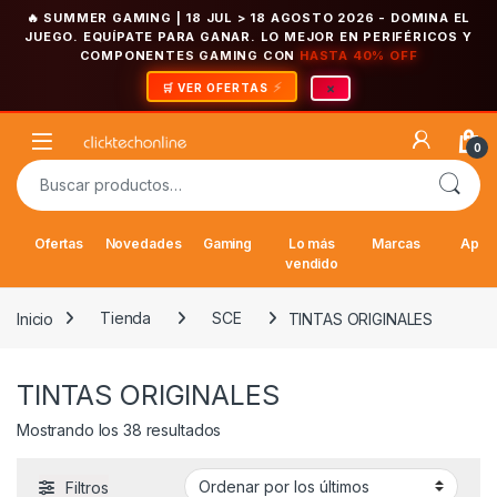
🔥 SUMMER GAMING | 18 JUL > 18 AGOSTO 2026
- DOMINA EL
JUEGO. EQUÍPATE PARA GANAR. LO MEJOR EN PERIFÉRICOS Y
COMPONENTES GAMING CON
HASTA 40% OFF
×
🛒 VER OFERTAS
Saltar a la navegación
Saltar al contenido
Open
0
Buscar por:
Ofertas
Novedades
Gaming
Lo más
Marcas
Appl
vendido
Inicio
Tienda
SCE
TINTAS ORIGINALES
TINTAS ORIGINALES
Ordenado por los últimos
Mostrando los 38 resultados
Filtros