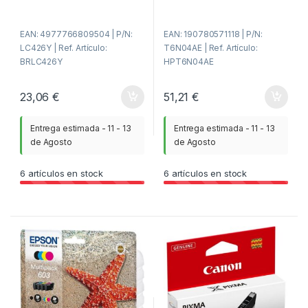
5
5
EAN: 4977766809504 | P/N:
EAN: 190780571118 | P/N:
LC426Y | Ref. Artículo:
T6N04AE | Ref. Artículo:
BRLC426Y
HPT6N04AE
23,06
€
51,21
€
Entrega estimada - 11 - 13
Entrega estimada - 11 - 13
de Agosto
de Agosto
6
artículos en stock
6
artículos en stock