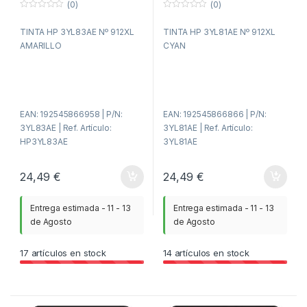
(0)
(0)
0
0
f
f
TINTA HP 3YL83AE Nº 912XL
TINTA HP 3YL81AE Nº 912XL
u
u
e
e
AMARILLO
CYAN
r
r
a
a
d
d
e
e
5
5
EAN: 192545866958 | P/N:
EAN: 192545866866 | P/N:
3YL83AE | Ref. Artículo:
3YL81AE | Ref. Artículo:
HP3YL83AE
3YL81AE
24,49
€
24,49
€
Entrega estimada - 11 - 13
Entrega estimada - 11 - 13
de Agosto
de Agosto
17
artículos en stock
14
artículos en stock