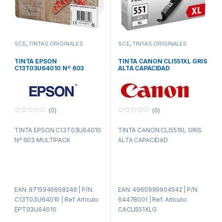
SCE
,
TINTAS ORIGINALES
SCE
,
TINTAS ORIGINALES
TINTA EPSON
TINTA CANON CLI551XL GRIS
C13T03U64010 Nº 603
ALTA CAPACIDAD
MULTIPACK
(0)
(0)
0
0
f
f
TINTA EPSON C13T03U64010
TINTA CANON CLI551XL GRIS
u
u
e
e
Nº 603 MULTIPACK
ALTA CAPACIDAD
r
r
a
a
d
d
e
e
5
5
EAN: 8715946668246 | P/N:
EAN: 4960999904542 | P/N:
C13T03U64010 | Ref. Artículo:
6447B001 | Ref. Artículo:
EPT03U64010
CACLI551XLG