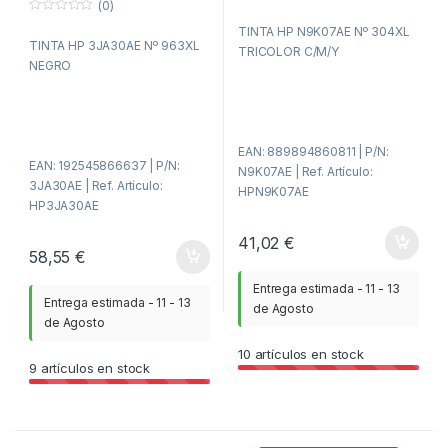
(0)
0
f
0
TINTA HP N9K07AE Nº 304XL
u
f
TINTA HP 3JA30AE Nº 963XL
e
u
TRICOLOR C/M/Y
r
e
NEGRO
a
r
d
a
e
d
5
e
5
EAN: 889894860811 | P/N:
EAN: 192545866637 | P/N:
N9K07AE | Ref. Artículo:
3JA30AE | Ref. Artículo:
HPN9K07AE
HP3JA30AE
41,02
€
58,55
€
Entrega estimada - 11 - 13
Entrega estimada - 11 - 13
de Agosto
de Agosto
10
artículos en stock
9
artículos en stock