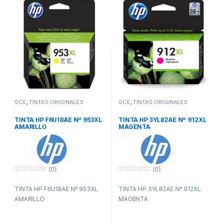
SCE
,
TINTAS ORIGINALES
SCE
,
TINTAS ORIGINALES
TINTA HP F6U18AE Nº 953XL
TINTA HP 3YL82AE Nº 912XL
AMARILLO
MAGENTA
(0)
(0)
0
0
f
f
TINTA HP F6U18AE Nº 953XL
TINTA HP 3YL82AE Nº 912XL
u
u
e
e
AMARILLO
MAGENTA
r
r
a
a
d
d
e
e