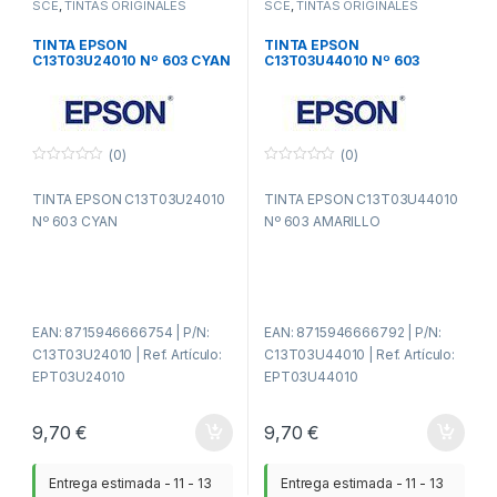
SCE
,
TINTAS ORIGINALES
SCE
,
TINTAS ORIGINALES
TINTA EPSON
TINTA EPSON
C13T03U24010 Nº 603 CYAN
C13T03U44010 Nº 603
AMARILLO
(0)
(0)
0
0
f
f
TINTA EPSON C13T03U24010
TINTA EPSON C13T03U44010
u
u
e
e
Nº 603 CYAN
Nº 603 AMARILLO
r
r
a
a
d
d
e
e
5
5
EAN: 8715946666754 | P/N:
EAN: 8715946666792 | P/N:
C13T03U24010 | Ref. Artículo:
C13T03U44010 | Ref. Artículo:
EPT03U24010
EPT03U44010
9,70
€
9,70
€
Entrega estimada - 11 - 13
Entrega estimada - 11 - 13