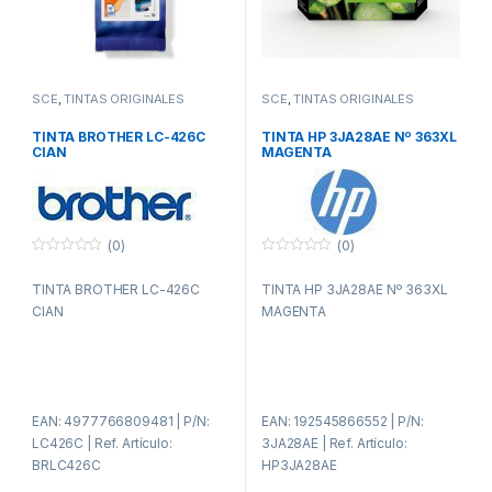
SCE
,
TINTAS ORIGINALES
SCE
,
TINTAS ORIGINALES
TINTA BROTHER LC-426C
TINTA HP 3JA28AE Nº 363XL
CIAN
MAGENTA
(0)
(0)
0
0
f
f
TINTA BROTHER LC-426C
TINTA HP 3JA28AE Nº 363XL
u
u
e
e
CIAN
MAGENTA
r
r
a
a
d
d
e
e
5
5
EAN: 4977766809481 | P/N:
EAN: 192545866552 | P/N:
LC426C | Ref. Artículo:
3JA28AE | Ref. Artículo:
BRLC426C
HP3JA28AE