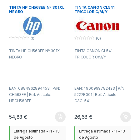
TINTA HP CH563EE Nº 301XL
TINTA CANON CL541
NEGRO
TRICOLOR C/M/Y
(0)
(0)
0
0
f
f
TINTA HP CH563EE Nº 301XL
TINTA CANON CL541
u
u
e
e
NEGRO
TRICOLOR C/M/Y
r
r
a
a
d
d
e
e
5
5
EAN: 0884962894453 | P/N:
EAN: 4960999782423 | P/N:
CH563EE | Ref. Artículo:
5227B001 | Ref. Artículo:
HPCH563EE
CACL541
54,83
€
26,68
€
Entrega estimada - 11 - 13
Entrega estimada - 11 - 13
de Agosto
de Agosto