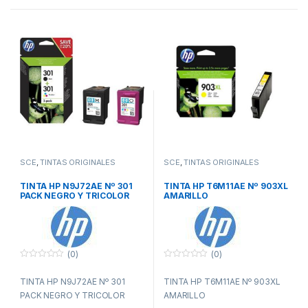
SCE
,
TINTAS ORIGINALES
SCE
,
TINTAS ORIGINALES
TINTA HP N9J72AE Nº 301
TINTA HP T6M11AE Nº 903XL
PACK NEGRO Y TRICOLOR
AMARILLO
(0)
(0)
0
0
f
f
TINTA HP N9J72AE Nº 301
TINTA HP T6M11AE Nº 903XL
u
u
e
e
PACK NEGRO Y TRICOLOR
AMARILLO
r
r
a
a