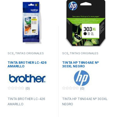
SCE
,
TINTAS ORIGINALES
SCE
,
TINTAS ORIGINALES
TINTA BROTHER LC-426
TINTA HP T6N04AE Nº
AMARILLO
303XL NEGRO
(0)
(0)
0
0
f
f
TINTA BROTHER LC-426
TINTA HP T6N04AE Nº 303XL
u
u
e
e
AMARILLO
NEGRO
r
r
a
a
d
d
e
e