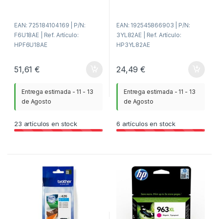
5
5
EAN: 725184104169 | P/N:
EAN: 192545866903 | P/N:
F6U18AE | Ref. Artículo:
3YL82AE | Ref. Artículo:
HPF6U18AE
HP3YL82AE
51,61
€
24,49
€
Entrega estimada - 11 - 13
Entrega estimada - 11 - 13
de Agosto
de Agosto
23
artículos en stock
6
artículos en stock