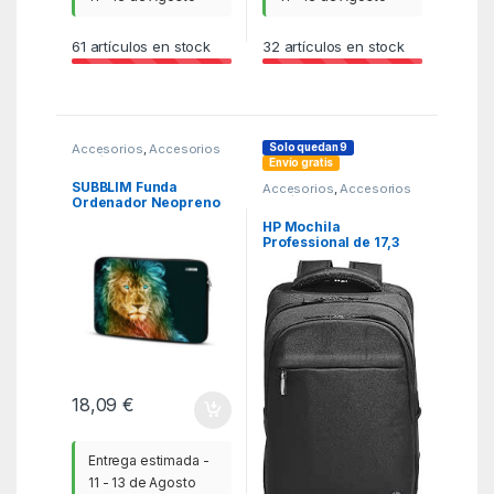
61
artículos en stock
32
artículos en stock
Solo quedan 9
Accesorios
,
Accesorios
Portátil
,
Fundas y
Envío gratis
maletines
,
ITC
SUBBLIM Funda
Accesorios
,
Accesorios
Portátil
,
Fundas y
Ordenador Neopreno
maletines
,
ITC
Trendy Sleeve Neo
HP Mochila
Lion 15,6″
Professional de 17,3
pulgadas
18,09
€
Entrega estimada -
11 - 13 de Agosto