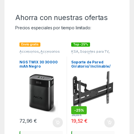
Ahorra con nuestras ofertas
Precios especiales por tiempo limitado:
Envío gratis
Top -25%
Accesorios
,
Accesorios
KSA
,
Soportes para TV
,
Smartphone/Tablet
,
Soportes TV
Cargadores
,
ITC
NGS TWIX 30 30000
Soporte de Pared
mAh Negro
Giratorio/ Inclinable/
Nivelable Aisens
WT70TSLE-323 para
TV de 37-70″/ hasta
35kg
-
25%
26,03
€
72,96
€
19,52
€