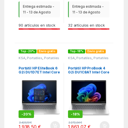
Entrega estimada -
Entrega estimada -
11 - 13 de Agosto
11 - 13 de Agosto
90
artículos en stock
32
artículos en stock
Top -20%
Envío gratis
Top -18%
Envío gratis
KSA
,
Portatiles
,
Portatiles
KSA
,
Portatiles
,
Portatiles
Portátil HP EliteBook 6
Portátil HP ProBook 4
G2i DU1D7ET Intel Core
G2i DU1C8AT Intel Core
7-350/ 32GB/ 512GB
7-350/ 32GB/ 512GB
SSD/ 14″/ Win11 Pro
SSD/ 14″/ Win11 Pro
-
20%
-
18%
2.423,13
€
2.272,04
€
1.938,50
€
1.863,07
€