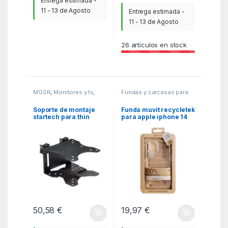
Entrega estimada -
11 - 13 de Agosto
Entrega estimada -
11 - 13 de Agosto
26
artículos en stock
MGSR
,
Monitores y tv
,
Fundas y carcasas para
Soportes monitores - tv
moviles
,
MGSR
,
Telefonía
Soporte de montaje
Funda muvit recycletek
startech para thin
para apple iphone 14
clients
transparente
50,58
€
19,97
€