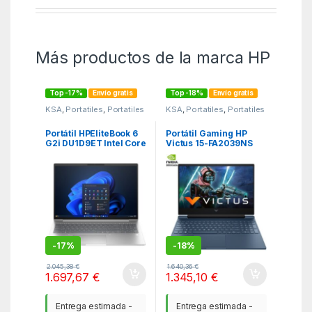
Más productos de la marca HP
Top -17%
Envío gratis
Top -18%
Envío gratis
KSA
,
Portatiles
,
Portatiles
KSA
,
Portatiles
,
Portatiles
Gaming
Portátil HPEliteBook 6
Portátil Gaming HP
G2i DU1D9ET Intel Core
Victus 15-FA2039NS
7-350/ 24GB/ 512GB
Intel Core 7-240H/
SSD/ 16″/ Win11 Pro
16GB/ 1TB SSD/
GeForce RTX 5060/
15.6″/ Sin Sistema
Operativo
-
17%
-
18%
2.045,38
€
1.640,36
€
1.697,67
€
1.345,10
€
Entrega estimada -
Entrega estimada -