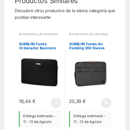
Productos Similares
Descubre otros productos de la misma categoría que
podrían interesarte:
Accesorios
,
Accesorios
Accesorios
,
Accesorios
Portátil
,
Fundas y
Portátil
,
Fundas y
maletines
,
ITC
maletines
,
ITC
SUBBLIM Funda
SUBBLIM Funda Air
Ordenador Business
Padding 360 Sleeve
Laptop Sleeve
15,6″ Dark Grey
Neoprene 13,3-14″
Black
16,44
€
20,39
€
Entrega estimada -
Entrega estimada -
11 - 13 de Agosto
11 - 13 de Agosto