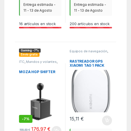
Entrega estimada -
Entrega estimada -
11 - 13 de Agosto
11 - 13 de Agosto
16
artículos en stock
200
artículos en stock
Gaming -7%
Equipos de navegación
,
PCR
,
Rastreadores gps
Envío gratis
RASTREADOR GPS
ITC
,
Mandos y volantes
,
Periféricos
XIAOMI TAG 1 PACK
WHITE
MOZA HGP SHIFTER
15,11
€
-
7%
176,97
€
190,30
€