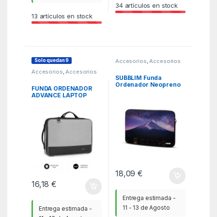
34
artículos en stock
13
artículos en stock
Solo quedan 9
Accesorios
,
Accesorios
Portátil
,
Fundas y
Accesorios
,
Accesorios
maletines
,
ITC
Portátil
,
Fundas y
SUBBLIM Funda
maletines
,
ITC
Ordenador Neopreno
FUNDA ORDENADOR
Trendy Sleeve Neo
ADVANCE LAPTOP
Mountain 13,3-14″
SLEEVE 13,3-14″ GREY
18,09
€
16,18
€
Entrega estimada -
11 - 13 de Agosto
Entrega estimada -