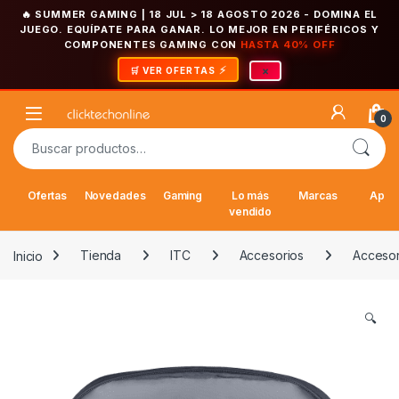
🔥 SUMMER GAMING | 18 JUL > 18 AGOSTO 2026
- DOMINA EL
JUEGO. EQUÍPATE PARA GANAR. LO MEJOR EN PERIFÉRICOS Y
COMPONENTES GAMING CON
HASTA 40% OFF
×
🛒 VER OFERTAS
Saltar a la navegación
Saltar al contenido
Open
0
Buscar por:
Ofertas
Novedades
Gaming
Lo más
Marcas
Appl
vendido
Inicio
Tienda
ITC
Accesorios
Accesori
🔍