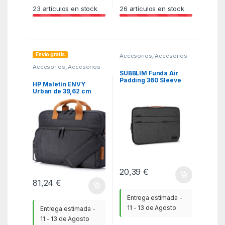
23
artículos en stock
26
artículos en stock
Envío gratis
Accesorios
,
Accesorios
Portátil
,
Fundas y
Accesorios
,
Accesorios
maletines
,
ITC
Portátil
,
Fundas y
SUBBLIM Funda Air
maletines
,
ITC
Padding 360 Sleeve
HP Maletín ENVY
13,3-14″ Dark Grey
Urban de 39,62 cm
(15,6″)
20,39
€
81,24
€
Entrega estimada -
11 - 13 de Agosto
Entrega estimada -
11 - 13 de Agosto