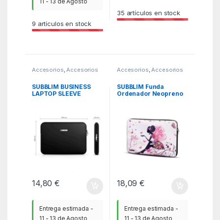
11 - 13 de Agosto
35
artículos en stock
9
artículos en stock
Accesorios
,
Accesorios
Accesorios
,
Accesorios
Portátil
,
Fundas y
Portátil
,
Fundas y
maletines
,
ITC
maletines
,
ITC
SUBBLIM BUSINESS
SUBBLIM Funda
LAPTOP SLEEVE
Ordenador Neopreno
NEOPRENE V2 11,6-
Trendy Sleeve Neo
12,5″BLACK
Hada 15,6″
14,80
€
18,09
€
Entrega estimada -
Entrega estimada -
11 - 13 de Agosto
11 - 13 de Agosto