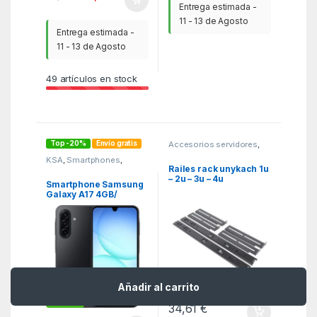
Entrega estimada -
11 - 13 de Agosto
Entrega estimada -
11 - 13 de Agosto
49
artículos en stock
Top -20%
Envío gratis
Accesorios servidores
,
MGSR
,
Ordenadores y
KSA
,
Smartphones
,
servidores
SmartPhones y Moviles
Railes rack unykach 1u
– 2u – 3u – 4u
Smartphone Samsung
Galaxy A17 4GB/
128GB/ 6.7″/ 5G/ Negro
Añadir al carrito
-
20%
34,61
€