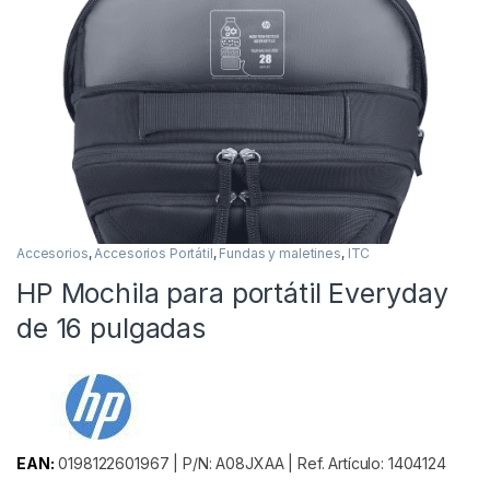
Accesorios
,
Accesorios Portátil
,
Fundas y maletines
,
ITC
HP Mochila para portátil Everyday
de 16 pulgadas
EAN:
0198122601967 | P/N: A08JXAA | Ref. Artículo: 1404124