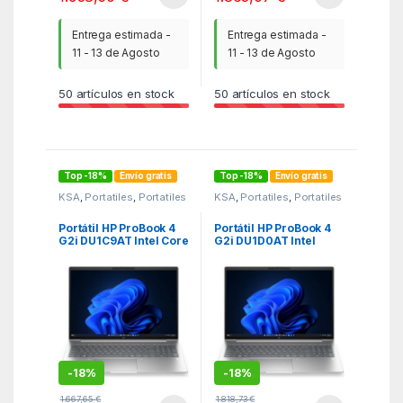
Entrega estimada -
Entrega estimada -
11 - 13 de Agosto
11 - 13 de Agosto
50
artículos en stock
50
artículos en stock
Top -18%
Envío gratis
Top -18%
Envío gratis
KSA
,
Portatiles
,
Portatiles
KSA
,
Portatiles
,
Portatiles
Portátil HP ProBook 4
Portátil HP ProBook 4
G2i DU1C9AT Intel Core
G2i DU1D0AT Intel
5-320/ 16GB/ 512GB
Core 5-320/ 48GB/
SSD/ 16″/ Win11 Pro
512GB SSD/ 16″/ Win11
Pro
-
18%
-
18%
1.667,65
€
1.818,73
€