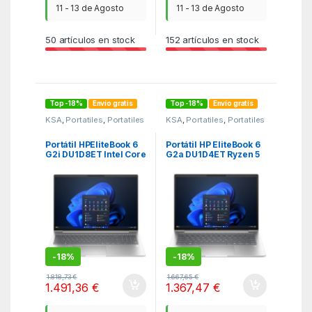
11 - 13 de Agosto
11 - 13 de Agosto
50
artículos en stock
152
artículos en stock
Top -18%
Envío gratis
Top -18%
Envío gratis
KSA
,
Portatiles
,
Portatiles
KSA
,
Portatiles
,
Portatiles
Portátil HPEliteBook 6
Portátil HP EliteBook 6
G2i DU1D8ET Intel Core
G2a DU1D4ET Ryzen 5
5-320/ 16GB/ 512GB
230/ 16GB/ 512GB SSD/
SSD/ 16″/ Win11 Pro
14″/ Win11 Pro
-
18%
-
18%
1.818,73
€
1.667,65
€
1.491,36
€
1.367,47
€