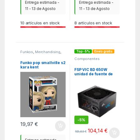
Entrega estimada -
Entrega estimada -
11 - 13 de Agosto
11 - 13 de Agosto
10
artículos en stock
8
artículos en stock
Top -5%
Envío gratis
Funkos
,
Merchandising
,
MGSR
Componentes
integración
,
Fuentes de
Funko pop smallville s2
alimentación
,
ITC
kara kent
FSP VIC BD 650W
unidad de fuente de
alimentación 20+4 pin
ATX ATX Negro
-
5%
19,97
€
104,14
€
109,63
€