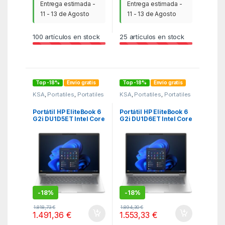
Entrega estimada -
Entrega estimada -
11 - 13 de Agosto
11 - 13 de Agosto
100
artículos en stock
25
artículos en stock
Top -18%
Envío gratis
Top -18%
Envío gratis
KSA
,
Portatiles
,
Portatiles
KSA
,
Portatiles
,
Portatiles
Portátil HP EliteBook 6
Portátil HP EliteBook 6
G2i DU1D5ET Intel Core
G2i DU1D6ET Intel Core
5-320/ 16GB/ 512GB
5-320/ 16GB/ 512GB
SSD/ 14″/ Win11 Pro
SSD/ 14″/ Win11 Pro
-
18%
-
18%
1.818,73
€
1.894,30
€
1.491,36
€
1.553,33
€