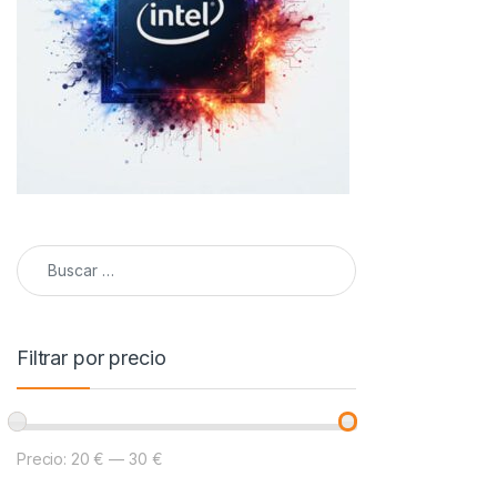
Buscar:
Filtrar por precio
Precio:
20 €
—
30 €
Precio mínimo
Precio máximo