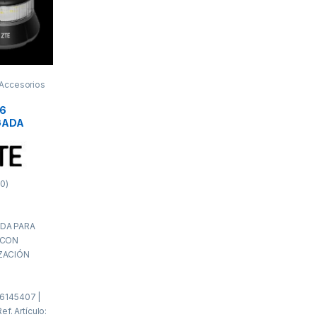
Accesorios
TC
16
GADA
ÍCULOS
LIZACIÓN
0)
DA PARA
 CON
ZACIÓN
6145407 |
ef. Artículo: