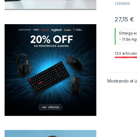
1399655
27,15
€
Entrega e
- 11 de A
133
artículo
Mostrando el ú