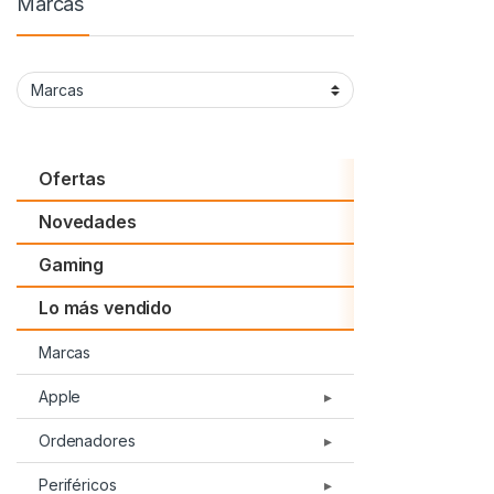
Marcas
Ofertas
Novedades
Gaming
Lo más vendido
Marcas
Apple
Ordenadores
iPad
Periféricos
Ordenadores KvX
Airport y Apple TV