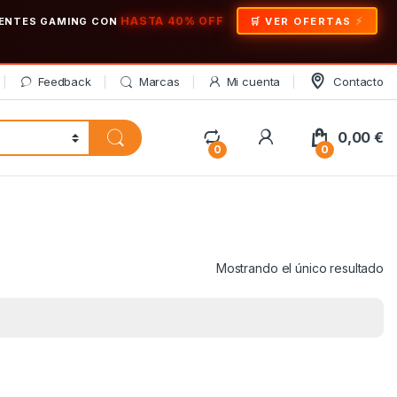
HASTA 40% OFF
ONENTES GAMING CON
🛒 VER OFERTAS
Feedback
Marcas
Mi cuenta
Contacto
My Account
0,00
€
0
0
Mostrando el único resultado