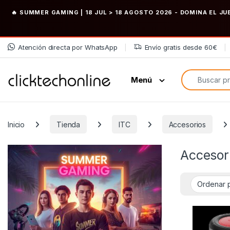
🔥 SUMMER GAMING | 18 JUL > 18 AGOSTO 2026
- DOMINA EL JU
Saltar a la navegación
Saltar al contenido
Atención directa por WhatsApp
Envío gratis desde 60€
Búsqueda de
Menú
Inicio
Tienda
ITC
Accesorios
Accesor