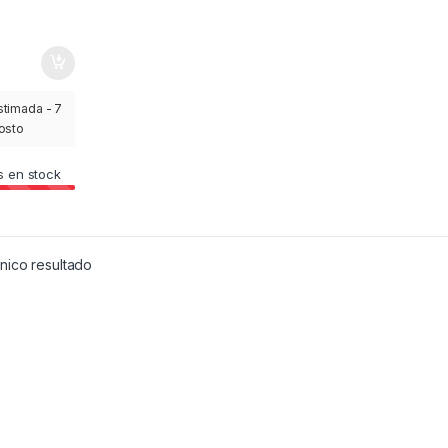
stimada - 7
gosto
s en stock
nico resultado