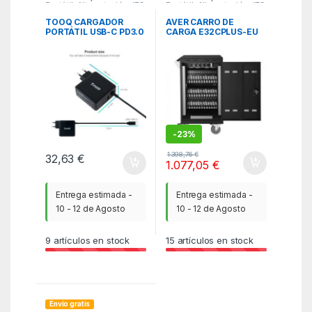
Portátil
,
Alimentación
,
ITC
Portátil
,
Alimentación
,
ITC
TOOQ CARGADOR
AVER CARRO DE
PORTÁTIL USB-C PD3.0
CARGA E32CPLUS-EU
65W, NEGRO
(40AAA0D2-BEG)
CHARGING CART FOR
32 TABLET/LAPTOP UP
TO 15.6″ (EU PLUG)
-
23%
1.398,76
€
32,63
€
1.077,05
€
Entrega estimada -
Entrega estimada -
10 - 12 de Agosto
10 - 12 de Agosto
9
artículos en stock
15
artículos en stock
Envío gratis