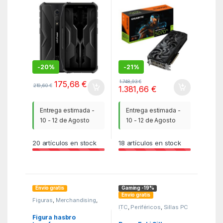
Armor X12 Pro 4GB/
windforce oc sff 16gb
64GB/ 5.45″/ Negro
gddr7
-
20%
-
21%
1.748,93
€
175,68
€
219,60
€
1.381,66
€
Entrega estimada -
Entrega estimada -
10 - 12 de Agosto
10 - 12 de Agosto
20
artículos en stock
18
artículos en stock
Envío gratis
Gaming -19%
Envío gratis
Figuras
,
Merchandising
,
MGSR
ITC
,
Periféricos
,
Sillas PC
/ Gaming
Figura hasbro