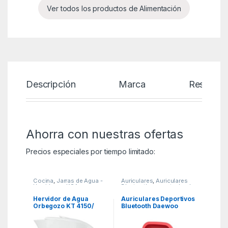
Ver todos los productos de Alimentación
Descripción
Marca
Reseñas
Ahorra con nuestras ofertas
Precios especiales por tiempo limitado:
Cocina
,
Jarras de Agua -
Auriculares
,
Auriculares
Hervidores
,
KSA
Bluetooth con estuche de
carga
,
KSA
Hervidor de Agua
Auriculares Deportivos
Orbegozo KT 4150/
Bluetooth Daewoo
1200W/ Capacidad 1L
DW2025 con estuche
de carga/ Autonomía
5h/ Rojos