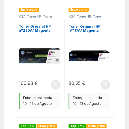
Envío gratis
Envío gratis
KSA
,
Toner HP
,
Toner
KSA
,
Toner HP
,
Toner
Original
Original
Tóner Original HP
Tóner Original HP
nº220A/ Magenta
nº117A/ Magenta
160,93
€
80,25
€
Entrega estimada -
Entrega estimada -
10 - 12 de Agosto
10 - 12 de Agosto
Top -18%
Envío gratis
Top -17%
Envío gratis