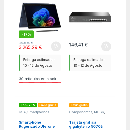
1TB SSD/ 14″ Táctil/
Win11 Pro
-
17%
3.934,09
€
146,41
€
3.265,29
€
Entrega estimada -
Entrega estimada -
10 - 12 de Agosto
10 - 12 de Agosto
30
artículos en stock
Top -20%
Envío gratis
Envío gratis
KSA
,
Smartphones
Componentes
,
MGSR
,
Rugerizados
,
Tarjetas gráficas
SmartPhones y Moviles
Smartphone
Tarjeta grafica
Rugerizado Ulefone
gigabyte rtx 5070ti