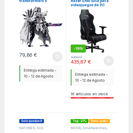
Razer Enki Silla para
transformers x
videojuegos de PC
monster hunter silver
Asiento acolchado
rathalos prime
Negro
-
19%
79,86
€
537,87
€
435,67
€
Entrega estimada -
Entrega estimada -
10 - 12 de Agosto
10 - 12 de Agosto
16
artículos en stock
Solo quedan 9
Top -21%
Envío gratis
RATONES
,
SCE
MGSR
,
Smartwatches
,
Telefonía