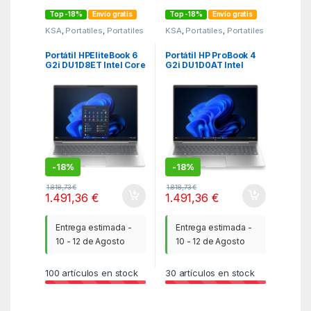
Top -18%
Envío gratis
Top -18%
Envío gratis
KSA
,
Portatiles
,
Portatiles
KSA
,
Portatiles
,
Portatiles
Portátil HPEliteBook 6
Portátil HP ProBook 4
G2i DU1D8ET Intel Core
G2i DU1D0AT Intel
5-320/ 16GB/ 512GB
Core 5-320/ 48GB/
SSD/ 16″/ Win11 Pro
512GB SSD/ 16″/ Win11
Pro
-
18%
-
18%
1.818,73
€
1.818,73
€
1.491,36
€
1.491,36
€
Entrega estimada -
Entrega estimada -
10 - 12 de Agosto
10 - 12 de Agosto
100
artículos en stock
30
artículos en stock