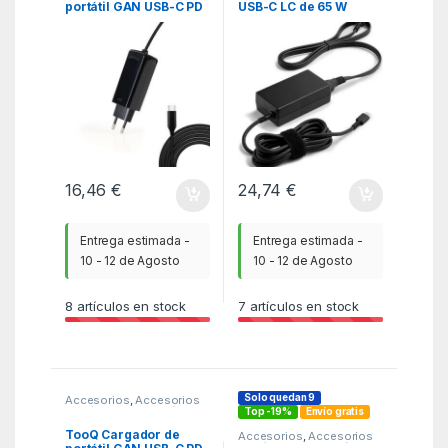
portátil GAN USB-C PD
USB-C LC de 65 W
45W, Negro
16,46
€
24,74
€
Entrega estimada -
Entrega estimada -
10 - 12 de Agosto
10 - 12 de Agosto
8
artículos en stock
7
artículos en stock
Solo quedan 9
Accesorios
,
Accesorios
Portátil
,
Alimentación
,
ITC
Top -19%
Envío gratis
TooQ Cargador de
Accesorios
,
Accesorios
Portátil
,
Alimentación
,
ITC