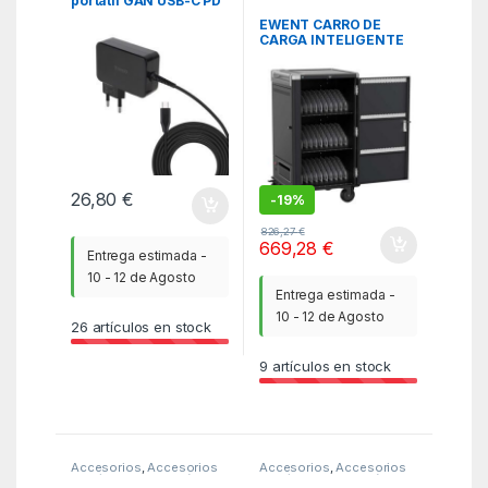
portátil GAN USB-C PD
100W, Negro
EWENT CARRO DE
CARGA INTELIGENTE
DE HASTA 30
DISPOSITIVOS
26,80
€
-
19%
826,27
€
669,28
€
Entrega estimada -
10 - 12 de Agosto
Entrega estimada -
10 - 12 de Agosto
26
artículos en stock
9
artículos en stock
Accesorios
,
Accesorios
Accesorios
,
Accesorios
Portátil
,
Alimentación
,
ITC
Portátil
,
Alimentación
,
ITC