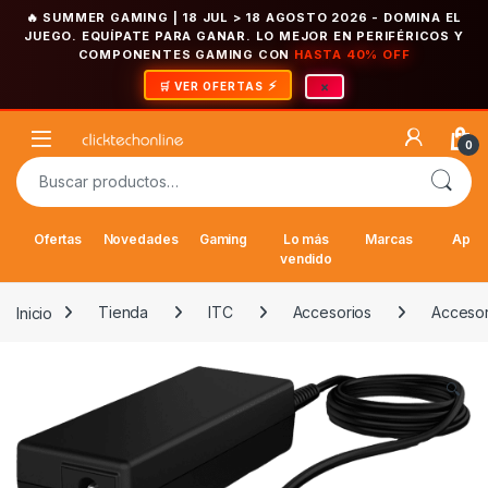
🔥 SUMMER GAMING | 18 JUL > 18 AGOSTO 2026
- DOMINA EL
JUEGO. EQUÍPATE PARA GANAR. LO MEJOR EN PERIFÉRICOS Y
COMPONENTES GAMING CON
HASTA 40% OFF
×
🛒 VER OFERTAS
Saltar a la navegación
Saltar al contenido
Open
0
Buscar por:
Ofertas
Novedades
Gaming
Lo más
Marcas
Appl
vendido
Inicio
Tienda
ITC
Accesorios
Accesori
🔍