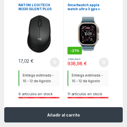
RATON LOGITECH
Smartwatch apple
M330 SILENT PLUS
watch ultra 3 gps +
INALAMBRICO NEGRO
cellular 49mm natural
titanium case blue
alpine loop – l
-
21%
1.188,58
€
17,02
€
938,98
€
Entrega estimada -
Entrega estimada -
10 - 12 de Agosto
10 - 12 de Agosto
9
artículos en stock
11
artículos en stock
Añadir al carrito