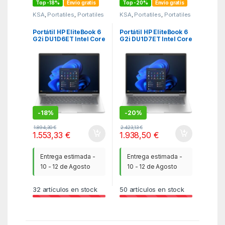
Top -18%
Envío gratis
Top -20%
Envío gratis
KSA
,
Portatiles
,
Portatiles
KSA
,
Portatiles
,
Portatiles
Portátil HP EliteBook 6
Portátil HP EliteBook 6
G2i DU1D6ET Intel Core
G2i DU1D7ET Intel Core
5-320/ 16GB/ 512GB
7-350/ 32GB/ 512GB
SSD/ 14″/ Win11 Pro
SSD/ 14″/ Win11 Pro
-
18%
-
20%
1.894,30
€
2.423,13
€
1.553,33
€
1.938,50
€
Entrega estimada -
Entrega estimada -
10 - 12 de Agosto
10 - 12 de Agosto
32
artículos en stock
50
artículos en stock