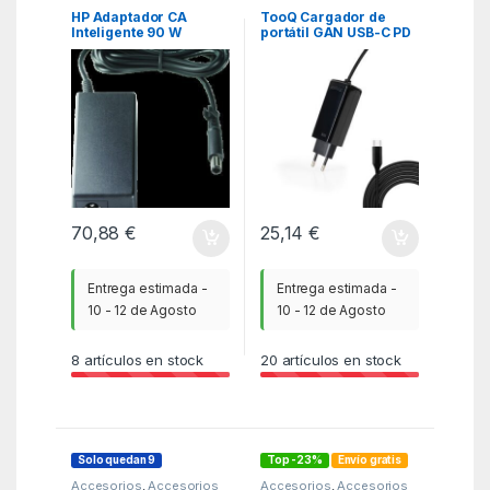
HP Adaptador CA
TooQ Cargador de
Inteligente 90 W
portátil GAN USB-C PD
100W, Negro
70,88
€
25,14
€
Entrega estimada -
Entrega estimada -
10 - 12 de Agosto
10 - 12 de Agosto
8
artículos en stock
20
artículos en stock
Solo quedan 9
Top -23%
Envío gratis
Accesorios
,
Accesorios
Accesorios
,
Accesorios