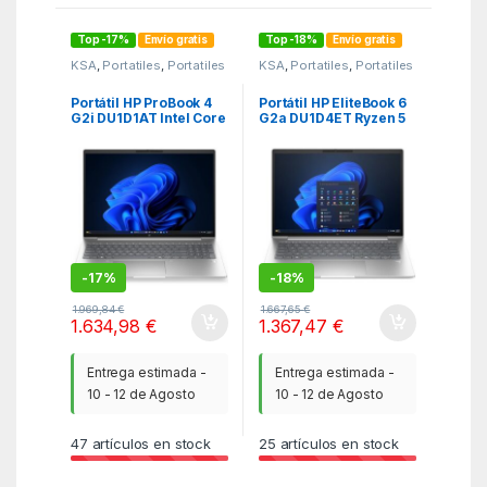
Top -17%
Envío gratis
Top -18%
Envío gratis
KSA
,
Portatiles
,
Portatiles
KSA
,
Portatiles
,
Portatiles
Portátil HP ProBook 4
Portátil HP EliteBook 6
G2i DU1D1AT Intel Core
G2a DU1D4ET Ryzen 5
7-350/ 16GB/ 512GB
230/ 16GB/ 512GB SSD/
SSD/ 16″/ Win11 Pro
14″/ Win11 Pro
-
17%
-
18%
1.969,84
€
1.667,65
€
1.634,98
€
1.367,47
€
Entrega estimada -
Entrega estimada -
10 - 12 de Agosto
10 - 12 de Agosto
47
artículos en stock
25
artículos en stock