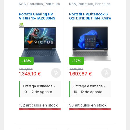
KSA
,
Portatiles
,
Portatiles
KSA
,
Portatiles
,
Portatiles
Gaming
Portátil Gaming HP
Portátil HPEliteBook 6
Victus 15-FA2039NS
G2i DU1D9ET Intel Core
Intel Core 7-240H/
7-350/ 24GB/ 512GB
16GB/ 1TB SSD/
SSD/ 16″/ Win11 Pro
GeForce RTX 5060/
15.6″/ Sin Sistema
Operativo
-
18%
-
17%
1.640,36
€
2.045,38
€
1.345,10
€
1.697,67
€
Entrega estimada -
Entrega estimada -
10 - 12 de Agosto
10 - 12 de Agosto
152
artículos en stock
50
artículos en stock