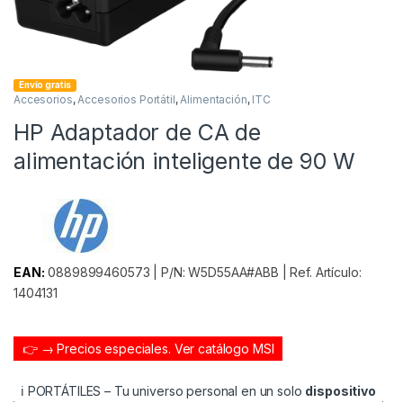
Envío gratis
Accesorios
,
Accesorios Portátil
,
Alimentación
,
ITC
HP Adaptador de CA de
alimentación inteligente de 90 W
EAN:
0889899460573 | P/N: W5D55AA#ABB | Ref. Artículo:
1404131
👉 → Precios especiales.
Ver catálogo MSI
ℹ️ PORTÁTILES – Tu universo personal en un solo
dispositivo