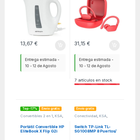
13,67
€
31,15
€
Entrega estimada -
Entrega estimada -
10 - 12 de Agosto
10 - 12 de Agosto
7
artículos en stock
Top -17%
Envío gratis
Envío gratis
Convertibles 2 en 1
,
KSA
,
Conectividad
,
KSA
,
Portatiles
Switchs
Portátil Convertible HP
Switch TP-Link TL-
EliteBook X Flip G2i
SG1008MP 8 Puertos/
DF3E5ET Intel Core
RJ-45 10/100/1000
Ultra 7-356H/ 32GB/
PoE