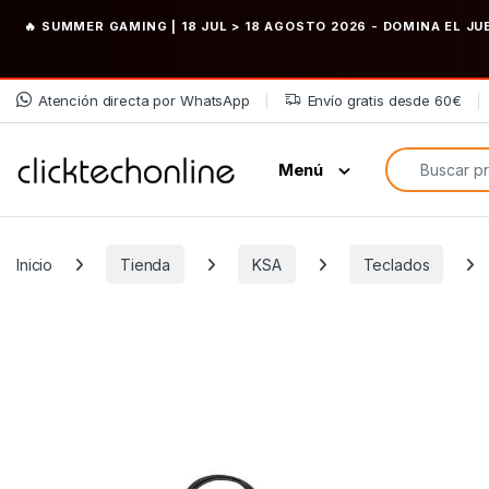
🔥 SUMMER GAMING | 18 JUL > 18 AGOSTO 2026
- DOMINA EL JU
Saltar a la navegación
Saltar al contenido
Atención directa por WhatsApp
Envío gratis desde 60€
Búsqueda de
Menú
Inicio
Tienda
KSA
Teclados