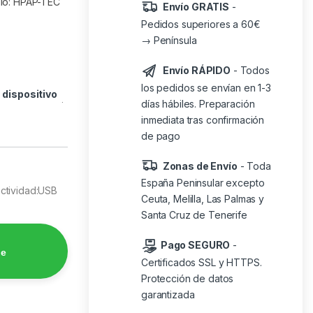
ulo: HPAP-TEC
Envío GRATIS
-
Pedidos superiores a 60€
→ Península
Envío RÁPIDO
- Todos
los pedidos se envían en 1-3
o
dispositivo
días hábiles. Preparación
inmediata tras confirmación
de pago
Zonas de Envío
- Toda
España Peninsular excepto
ctividad:USB
Ceuta, Melilla, Las Palmas y
Santa Cruz de Tenerife
Pago SEGURO
-
de
Certificados SSL y HTTPS.
Protección de datos
garantizada