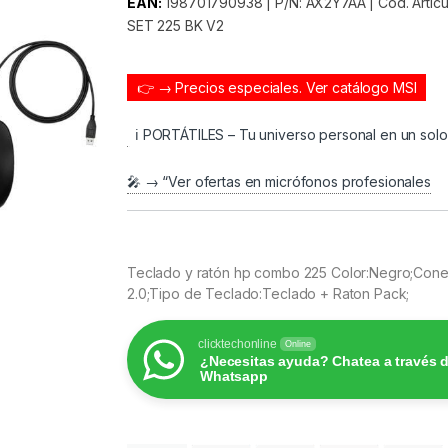
EAN:
198701790938 | P/N: AX2Y7AA | Cod. Artíc
SET 225 BK V2
👉 → Precios especiales.
Ver catálogo MSI
ℹ️ PORTÁTILES – Tu universo personal en un sol
🎤 → “Ver ofertas en micrófonos profesionales
Teclado y ratón hp combo 225 Color:Negro;Cone
2.0;Tipo de Teclado:Teclado + Raton Pack;
clicktechonline
Online
¿Necesitas ayuda? Chatea a través 
Whatsapp