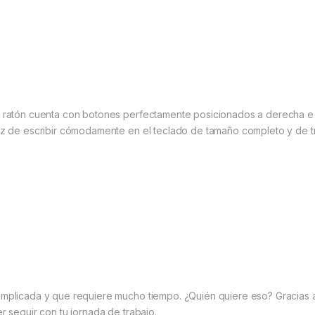
l ratón cuenta con botones perfectamente posicionados a derecha e
az de escribir cómodamente en el teclado de tamaño completo y de t
omplicada y que requiere mucho tiempo. ¿Quién quiere eso? Gracias 
r seguir con tu jornada de trabajo.