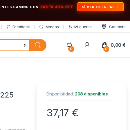
HASTA 40% OFF
ONENTES GAMING CON
🛒 VER OFERTAS
Feedback
Marcas
Mi cuenta
Contacto
My Account
0,00
€
0
0
 225
Disponibilidad:
208 disponibles
37,17
€