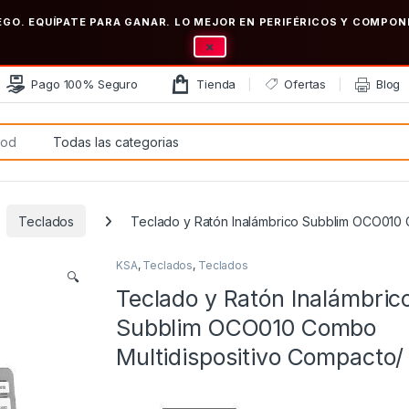
EGO. EQUÍPATE PARA GANAR. LO MEJOR EN PERIFÉRICOS Y COMP
×
Pago 100% Seguro
Tienda
Ofertas
Blog
:
Teclados
Teclado y Ratón Inalámbrico Subblim OCO010 
KSA
,
Teclados
,
Teclados
🔍
Teclado y Ratón Inalámbric
Subblim OCO010 Combo
Multidispositivo Compacto/