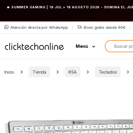
🔥 SUMMER GAMING | 18 JUL > 18 AGOSTO 2026
- DOMINA EL JU
Saltar a la navegación
Saltar al contenido
Atención directa por WhatsApp
Envío gratis desde 60€
Búsqueda de
Menú
Inicio
Tienda
KSA
Teclados