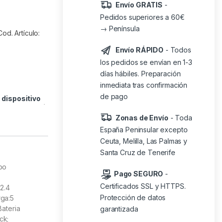
Envío GRATIS
-
Pedidos superiores a 60€
→ Península
d. Artículo:
Envío RÁPIDO
- Todos
los pedidos se envían en 1-3
días hábiles. Preparación
inmediata tras confirmación
de pago
o
dispositivo
Zonas de Envío
- Toda
España Peninsular excepto
Ceuta, Melilla, Las Palmas y
Santa Cruz de Tenerife
bo
Pago SEGURO
-
Certificados SSL y HTTPS.
 2.4
Protección de datos
rga:5
Bateria
garantizada
ck;