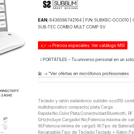
EAN:
8436586742164 | P/N: SUBKBC-OCO010 | Co
SUB-TEC COMBO MULT COMP SV
👉 → Precios especiales.
Ver catálogo MSI
ℹ️ PORTÁTILES – Tu universo personal en un sol
🎤 → “Ver ofertas en micrófonos profesionales
Teclado y ratón inalámbrico subblim oco010 com
multidispositivo compacto/ plata Carga
Rapida:No;Color:Plata;Conectividad:Bluetooth, RF
GHz;Incluye Cargador:No;Potencia máxima de ca
W;Potencia mínima de carga:5 W;Tipo de Bateria:
Recargable;Tipo de Teclado:Teclado + Raton Pa