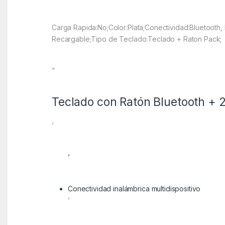
Carga Rapida:No;Color:Plata;Conectividad:Bluetooth,
Recargable;Tipo de Teclado:Teclado + Raton Pack;
”
Teclado con Ratón Bluetooth + 
‘
‘
Conectividad inalámbrica multidispositivo
‘