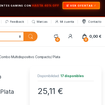
HASTA 40% OFF
ONENTES GAMING CON
🛒 VER OFERTAS
Feedback
Marcas
Mi cuenta
Contacto
My Account
0,00
€
0
0
Combo Multidispositivo Compacto/ Plata
o
Disponibilidad:
17 disponibles
25,11
€
 Plata