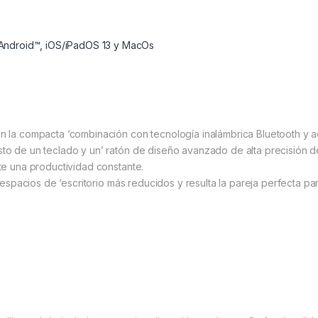
 Android™, iOS/iPadOS 13 y MacOs
on la compacta ‘combinación con tecnología inalámbrica Bluetooth y 
sto de un teclado y un’ ratón de diseño avanzado de alta precisión d
ite una productividad constante.
s espacios de ‘escritorio más reducidos y resulta la pareja perfecta p