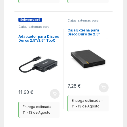
Solo quedan 9
Cajas externas para
Discos
,
KSA
,
Periféricos
Cajas externas para
Discos
,
KSA
,
Periféricos
Caja Externa para
Disco Duro de 2.5″
Adaptador para Discos
Aisens ASE-2524B/
Duros 2.5″/3.5″ TooQ
USB 3.1/ Sin tornillos
TQHDA-02C/ USB
Tipo-C Macho – SATA
7,28
€
11,93
€
Entrega estimada -
11 - 13 de Agosto
Entrega estimada -
11 - 13 de Agosto