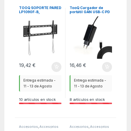
TV / Pantallas /
Portátil
,
Alimentación
,
ITC
Monitores
,
ITC
TOOQ SOPORTE PARED
TooQ Cargador de
LP1090F-B,
portátil GAN USB-C PD
PANTALLAS 43-90″
45W, Negro
NEGRO
19,42
€
16,46
€
Entrega estimada -
Entrega estimada -
11 - 13 de Agosto
11 - 13 de Agosto
10
artículos en stock
8
artículos en stock
Accesorios
,
Accesorios
Accesorios
,
Accesorios
Portátil
,
Alimentación
,
ITC
Portátil
,
Alimentación
,
ITC