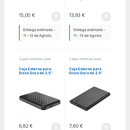
15,00
€
13,93
€
Entrega estimada -
Entrega estimada -
11 - 13 de Agosto
11 - 13 de Agosto
Cajas externas para
Cajas externas para
Discos
,
KSA
,
Periféricos
Discos
,
KSA
,
Periféricos
Caja Externa para
Caja Externa para
Disco Duro de 2.5″
Disco Duro de 2.5″
Aisens ASE-2521B/ USB
Aisens ASE-2525B/
3.1/ Sin tornillos
USB 3.1/ Sin tornillos
6,82
€
7,60
€