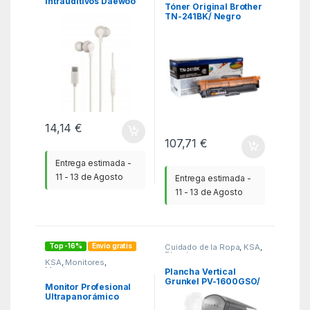
Intrauditivos Daewoo
Tóner Original Brother
DW2016/ con
TN-241BK/ Negro
Micrófono/ USB Tipo-
C/ Blancos
14,14
€
107,71
€
Entrega estimada -
11 - 13 de Agosto
Entrega estimada -
11 - 13 de Agosto
Top -16%
Envío gratis
Cuidado de la Ropa
,
KSA
,
Planchas
KSA
,
Monitores
,
Monitores
Plancha Vertical
Grunkel PV-1600GSO/
Monitor Profesional
1600W/ Depósito
Ultrapanorámico
310ml
Curvo Philips