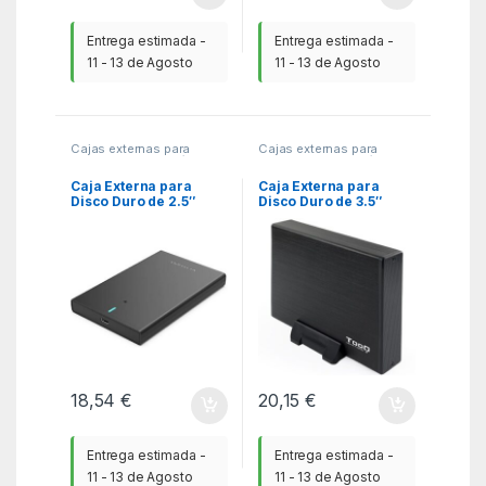
Entrega estimada -
Entrega estimada -
11 - 13 de Agosto
11 - 13 de Agosto
Cajas externas para
Cajas externas para
Discos
,
KSA
,
Periféricos
Discos
,
KSA
,
Periféricos
Caja Externa para
Caja Externa para
Disco Duro de 2.5″
Disco Duro de 3.5″
Vention KPBB0/ USB
TooQ TQE-3527B/ USB
3.1/ Sin tornillos
3.1
18,54
€
20,15
€
Entrega estimada -
Entrega estimada -
11 - 13 de Agosto
11 - 13 de Agosto