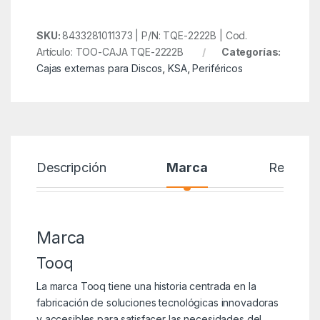
SKU:
8433281011373 | P/N: TQE-2222B | Cod.
Artículo: TOO-CAJA TQE-2222B
Categorías:
Cajas externas para Discos
,
KSA
,
Periféricos
Descripción
Marca
Reseñas
Marca
Tooq
La marca Tooq tiene una historia centrada en la
fabricación de soluciones tecnológicas innovadoras
y accesibles para satisfacer las necesidades del