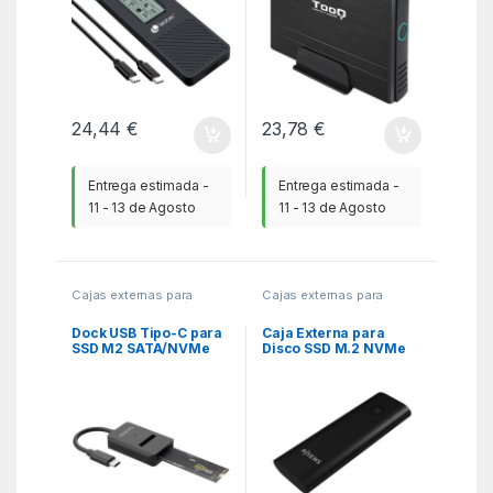
24,44
€
23,78
€
Entrega estimada -
Entrega estimada -
11 - 13 de Agosto
11 - 13 de Agosto
Cajas externas para
Cajas externas para
Discos
,
KSA
,
Periféricos
Discos
,
KSA
,
Periféricos
Dock USB Tipo-C para
Caja Externa para
SSD M2 SATA/NVMe
Disco SSD M.2 NVMe
Aisens ASUC-M2D011-
Aisens ASM2-020B/
BK/ Negro
USB 3.2 Gen2/ Sin
Tornillos