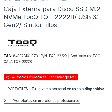
Caja Externa para Disco SSD M.2
NVMe TooQ TQE-2222B/ USB 3.1
Gen2/ Sin tornillos
EAN:
8433281011373 | P/N: TQE-2222B | Cod. Artículo: TOO-
CAJA TQE-2222B
👉 → Precios especiales.
Ver catálogo MSI
ℹ️ PORTÁTILES – Tu universo personal en un solo
dispositivo
🎤 → “Ver ofertas en micrófonos profesionales