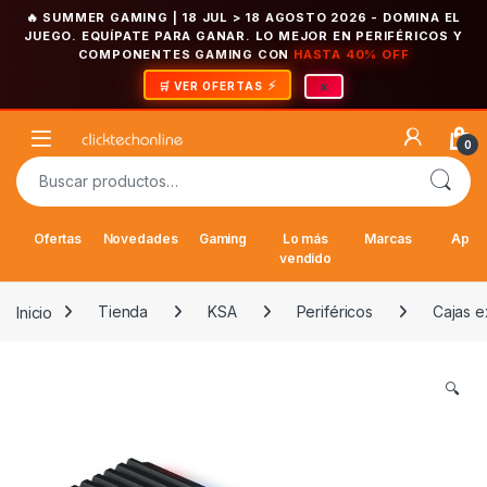
🔥 SUMMER GAMING | 18 JUL > 18 AGOSTO 2026
- DOMINA EL
JUEGO. EQUÍPATE PARA GANAR. LO MEJOR EN PERIFÉRICOS Y
COMPONENTES GAMING CON
HASTA 40% OFF
×
🛒 VER OFERTAS
Saltar a la navegación
Saltar al contenido
Open
0
Buscar por:
Ofertas
Novedades
Gaming
Lo más
Marcas
Appl
vendido
Inicio
Tienda
KSA
Periféricos
Cajas e
🔍