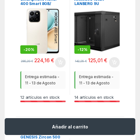
400 Smart 8GB/
LANBERG 9U
256GB/ 6.7″/ 4G/
600X600X501 AUTO
Dorado
ENSAMBLADO 19″
HASTA 60 KG NEGRO
-
20%
-
12%
224,16
€
125,01
€
280,20
€
142,05
€
Entrega estimada -
Entrega estimada -
11 - 13 de Agosto
11 - 13 de Agosto
12
artículos en stock
14
artículos en stock
Top -12%
Envío gratis
Añadir al carrito
ITC
,
Periféricos
,
Ratón
PCR
,
Procesadores
,
Procesadores
GENESIS Zircon 500