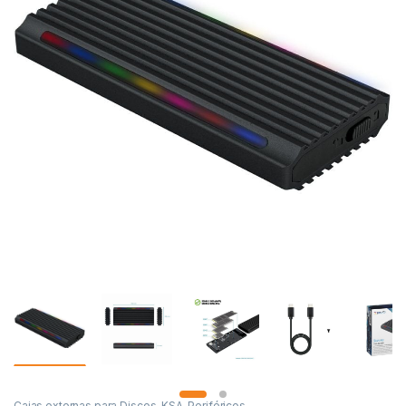
Cajas externas para Discos
,
KSA
,
Periféricos