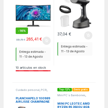
346E2CUAE 34″/
UWQHD/ Multimedia/
Regulable en altura/
Negro
-
16%
37,04
€
285,41
€
339,78
€
Entrega estimada -
11 - 13 de Agosto
Entrega estimada -
11 - 13 de Agosto
10
artículos en stock
Top -12%
Envío gratis
Cuidado personal
,
PCR
,
Utensilios de peinado
Mini PC´s Barebones
,
PCR
,
PCs Sobremesa
PLANCHAPELO 100989
AIR LISSE CHAMPAGNE
MINI PC LEOTEC AMD
RYZEN R5 3500U 8GB