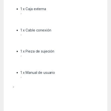
1 x Caja externa
‘
1 x Cable conexión
‘
1 x Pieza de sujeción
‘
1 x Manual de usuario
‘
“