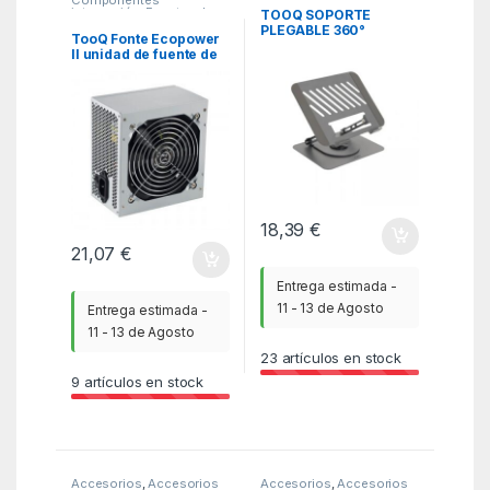
Componentes
Monitores
,
ITC
integración
,
Fuentes de
TOOQ SOPORTE
alimentación
,
ITC
PLEGABLE 360°
TooQ Fonte Ecopower
DISPOSITIVOS 11-17″,
II unidad de fuente de
GRIS
alimentación 500 W
20+4 pin ATX ATX
Plata
18,39
€
21,07
€
Entrega estimada -
11 - 13 de Agosto
Entrega estimada -
11 - 13 de Agosto
23
artículos en stock
9
artículos en stock
Accesorios
,
Accesorios
Accesorios
,
Accesorios