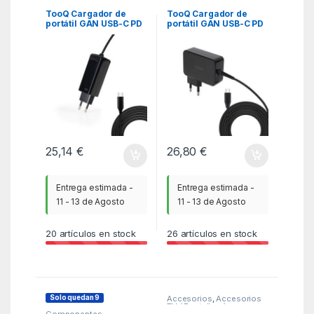
TooQ Cargador de
TooQ Cargador de
portátil GAN USB-C PD
portátil GAN USB-C PD
100W, Negro
100W, Negro
25,14
€
26,80
€
Entrega estimada -
Entrega estimada -
11 - 13 de Agosto
11 - 13 de Agosto
20
artículos en stock
26
artículos en stock
Solo quedan 9
Accesorios
,
Accesorios
TV / Pantallas /