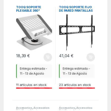
TV / Pantallas /
TV / Pantallas /
Monitores
,
ITC
Monitores
,
ITC
TOOQ SOPORTE
TOOQ SOPORTE FIJO
PLEGABLE 360°
DE PARED PANTALLAS
DISPOSITIVOS 11-
37″-140″, NEGRO
17″,PLATA
18,39
€
41,04
€
Entrega estimada -
Entrega estimada -
11 - 13 de Agosto
11 - 13 de Agosto
11
artículos en stock
23
artículos en stock
Accesorios
,
Accesorios
Accesorios
,
Accesorios
TV / Pantallas /
TV / Pantallas /