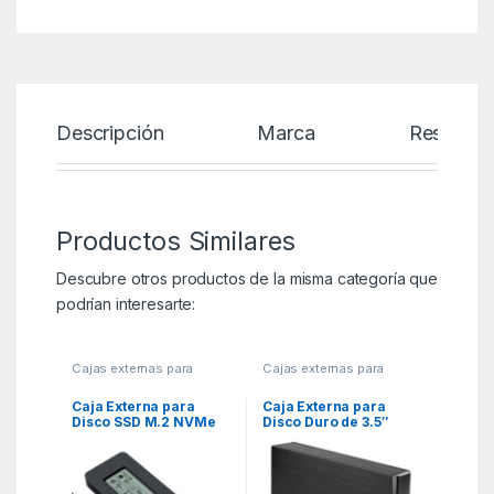
Descripción
Marca
Reseñas
Productos Similares
Descubre otros productos de la misma categoría que
podrían interesarte:
Cajas externas para
Cajas externas para
Discos
,
KSA
,
Periféricos
Discos
,
KSA
,
Periféricos
Caja Externa para
Caja Externa para
Disco SSD M.2 NVMe
Disco Duro de 3.5″
Leotec LEM2EXT01/
TooQ TQE-3520B/ USB
USB 3.2/ con Pantalla
2.0
LCD