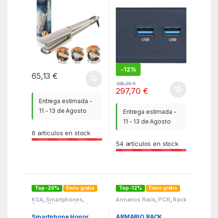
128GB NVME
-
12%
65,13
€
338,29
€
297,70
€
Entrega estimada -
11 - 13 de Agosto
Entrega estimada -
11 - 13 de Agosto
6
artículos en stock
54
artículos en stock
Top -20%
Envío gratis
Top -12%
Envío gratis
KSA
,
Smartphones
,
Armarios Rack
,
PCR
,
Rack
SmartPhones y Moviles
Smartphone Honor
ARMARIO RACK