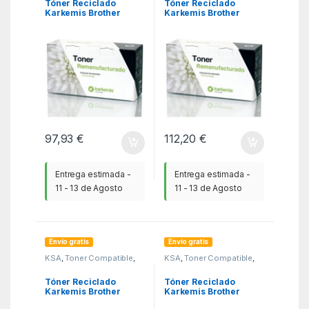
Tóner Reciclado
Tóner Reciclado
Karkemis Brother
Karkemis Brother
TN2320/ Negro
TN247Y/ Amarillo
97,93
€
112,20
€
Entrega estimada -
Entrega estimada -
11 - 13 de Agosto
11 - 13 de Agosto
Envío gratis
Envío gratis
KSA
,
Toner Compatible
,
KSA
,
Toner Compatible
,
Toner reciclado Brother
Toner reciclado Brother
Tóner Reciclado
Tóner Reciclado
Karkemis Brother
Karkemis Brother
TN247C/ Cian
TN247BK/ Negro