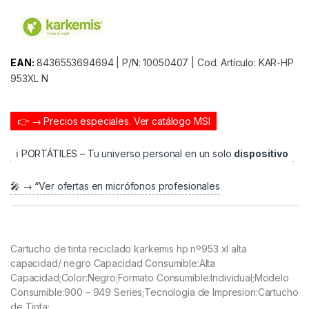
EAN:
8436553694694 | P/N: 10050407 | Cod. Artículo: KAR-HP
953XL N
👉 → Precios especiales.
Ver catálogo MSI
ℹ️ PORTÁTILES – Tu universo personal en un solo
dispositivo
🎤 → “Ver ofertas en micrófonos profesionales
Cartucho de tinta reciclado karkemis hp nº953 xl alta
capacidad/ negro Capacidad Consumible:Alta
Capacidad;Color:Negro;Formato Consumible:Individual;Modelo
Consumible:900 – 949 Series;Tecnologia de Impresion:Cartucho
de Tinta;