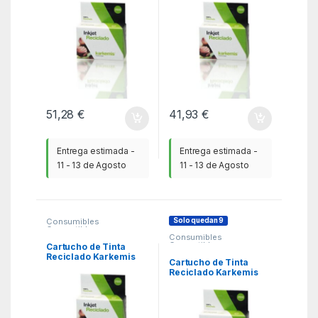
Capacidad/ Tricolor
Capacidad/ Negro
51,28
€
41,93
€
Entrega estimada -
Entrega estimada -
11 - 13 de Agosto
11 - 13 de Agosto
Solo quedan 9
Consumibles
Compatibles
,
Consumibles
Consumibles reciclados
Compatibles
,
HP
,
KSA
Cartucho de Tinta
Consumibles reciclados
Reciclado Karkemis
HP
,
KSA
Cartucho de Tinta
HP nº305 XL Alta
Reciclado Karkemis
Capacidad/ Negro
HP nº300 XL Alta
Capacidad/ Tricolor