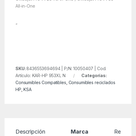
All-in-One
“
SKU:
8436553694694 | P/N: 10050407 | Cod.
Artículo: KAR-HP 953XL N
Categorías:
Consumibles Compatibles
,
Consumibles reciclados
HP
,
KSA
Descripción
Marca
Reseñas