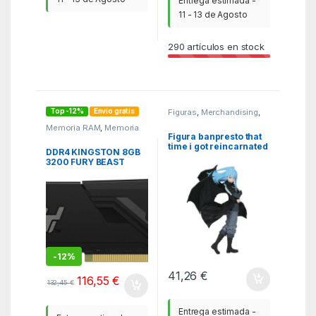
Entrega estimada -
11 - 13 de Agosto
290
artículos en stock
Top -12%
Envío gratis
Figuras
,
Merchandising
,
MGSR
Memoria RAM
,
Memoria
RAM
,
PCR
Figura banpresto that
time i got reincarnated
DDR4 KINGSTON 8GB
as a slime the movie:
3200 FURY BEAST
tears of the azure sea
NEGRO
rimuru tempest 25cm
-
12%
41,26
€
116,55
€
132,45
€
Entrega estimada -