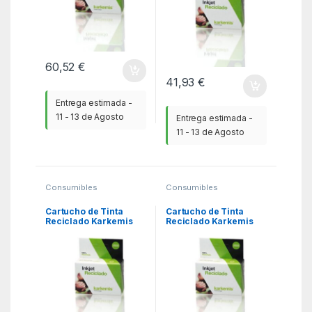
60,52
€
41,93
€
Entrega estimada -
11 - 13 de Agosto
Entrega estimada -
11 - 13 de Agosto
Consumibles
Consumibles
Compatibles
,
Compatibles
,
Consumibles reciclados
Consumibles reciclados
HP
,
KSA
HP
,
KSA
Cartucho de Tinta
Cartucho de Tinta
Reciclado Karkemis
Reciclado Karkemis
HP nº953 XL Alta
HP nº364 XL Alta
Capacidad/ Cian
Capacidad/ Magenta