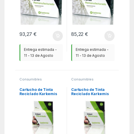
93,27
€
85,22
€
Entrega estimada -
Entrega estimada -
11 - 13 de Agosto
11 - 13 de Agosto
Consumibles
Consumibles
Compatibles
,
Compatibles
,
Consumibles reciclados
Consumibles reciclados
Epson
,
KSA
Epson
,
KSA
Cartucho de Tinta
Cartucho de Tinta
Reciclado Karkemis
Reciclado Karkemis
Epson T1811 Alta
Epson T1283/ Magenta
Capacidad/ Negro