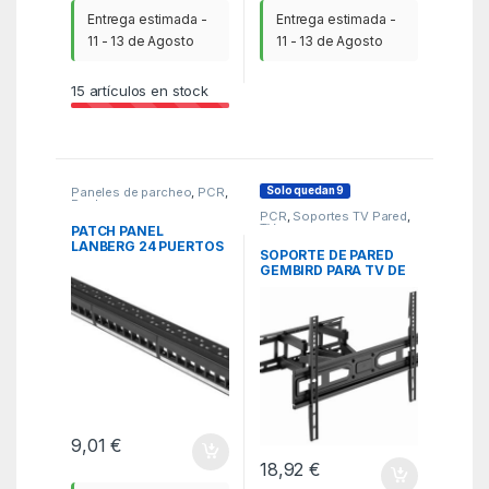
Entrega estimada -
Entrega estimada -
11 - 13 de Agosto
11 - 13 de Agosto
15
artículos en stock
Solo quedan 9
Paneles de parcheo
,
PCR
,
Rack
PCR
,
Soportes TV Pared
,
TV
PATCH PANEL
LANBERG 24 PUERTOS
SOPORTE DE PARED
1U RACK 19 PARA
GEMBIRD PARA TV DE
MODULOS KEYSTONE
MOVIMIENTO
NEGRO
COMPLETO 37- 80
PULGADAS
9,01
€
18,92
€