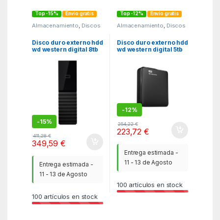
Top -15%
Envío gratis
Top -12%
Envío gratis
Almacenamiento
,
Discos
Almacenamiento
,
Discos
duros externos
,
MGSR
duros externos
,
MGSR
Disco duro externo hdd
Disco duro externo hdd
wd western digital 8tb
wd western digital 5tb
my book usb 3.0 negro
elements 2.5 pulgadas
usb 3.0 negro
-
12%
-
15%
254,22
€
223,72
€
411,28
€
349,59
€
Entrega estimada -
11 - 13 de Agosto
Entrega estimada -
11 - 13 de Agosto
100
artículos en stock
100
artículos en stock