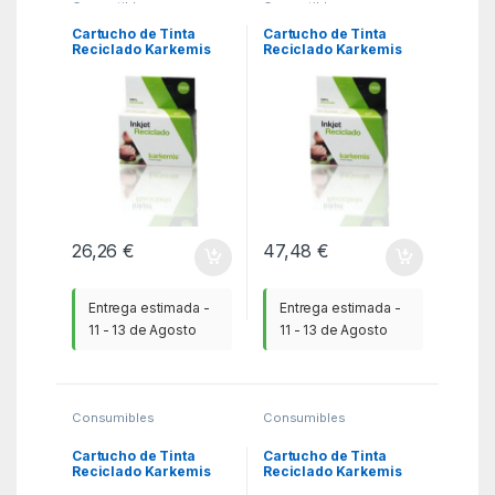
Compatibles
,
Compatibles
,
Consumibles reciclados
Consumibles reciclados
HP
,
KSA
HP
,
KSA
Cartucho de Tinta
Cartucho de Tinta
Reciclado Karkemis
Reciclado Karkemis
HP nº953 XL Alta
HP nº301 XL Alta
Capacidad/ Amarillo
Capacidad/ Tricolor
26,26
€
47,48
€
Entrega estimada -
Entrega estimada -
11 - 13 de Agosto
11 - 13 de Agosto
Consumibles
Consumibles
Compatibles
,
Compatibles
,
Consumibles reciclados
Consumibles reciclados
HP
,
KSA
HP
,
KSA
Cartucho de Tinta
Cartucho de Tinta
Reciclado Karkemis
Reciclado Karkemis
HP nº901 XL Alta
HP nº901 XL Alta