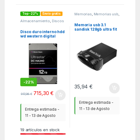
Top -22%
Envío gratis
Memorias
,
Memorias usb
,
MGSR
Almacenamiento
,
Discos
duros internos
,
MGSR
Memoria usb 3.1
sandisk 128gb ultra fit
Disco duro interno hdd
wd western digital
ultrastar dc ha340 12tb
3.5 pulgadas sata 6gb –
s 7200rpm 512mb
-
22%
35,94
€
715,30
€
917,06
€
Entrega estimada -
11 - 13 de Agosto
Entrega estimada -
11 - 13 de Agosto
19
artículos en stock