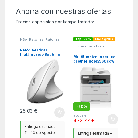
Ahorra con nuestras ofertas
Precios especiales por tiempo limitado:
Top -20%
Envío gratis
KSA
,
Ratones
,
Ratones
Impresoras - fax y
multifunción
,
MGSR
,
Ratón Vertical
Multifunciones
Inalámbrico Subblim
Multifuncion laser led
Glide Vertical Ergo
brother dcpl3560cdw
Dual Battery/ Batería
wifi – duplex
Recargable/ Hasta
1600 DPI/ Blanco
-
20%
25,03
€
590,96
€
472,77
€
Entrega estimada -
11 - 13 de Agosto
Entrega estimada -