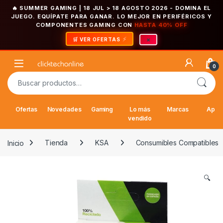
🔥 SUMMER GAMING | 18 JUL > 18 AGOSTO 2026
- DOMINA EL
JUEGO. EQUÍPATE PARA GANAR. LO MEJOR EN PERIFÉRICOS Y
COMPONENTES GAMING CON
HASTA 40% OFF
×
🛒 VER OFERTAS
Saltar a la navegación
Saltar al contenido
Open
0
Buscar por:
Ofertas
Novedades
Gaming
Lo más
Marcas
Appl
vendido
Inicio
Tienda
KSA
Consumibles Compatibles
🔍