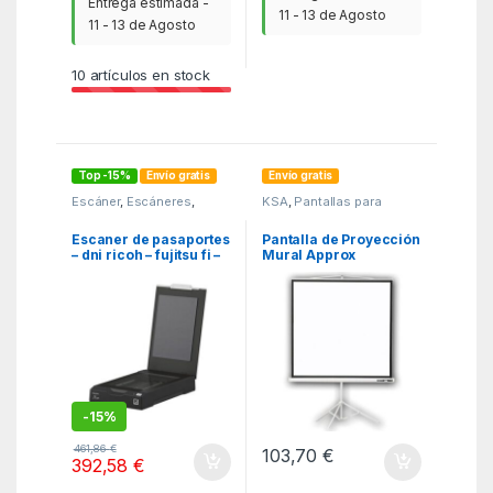
Entrega estimada -
11 - 13 de Agosto
11 - 13 de Agosto
10
artículos en stock
Top -15%
Envío gratis
Envío gratis
Escáner
,
Escáneres
,
KSA
,
Pantallas para
MGSR
Proyectores
,
Proyectores
Escaner de pasaportes
Pantalla de Proyección
– dni ricoh – fujitsu fi –
Mural Approx
70f
appP180T/ 180 x
180cm
-
15%
461,86
€
103,70
€
392,58
€