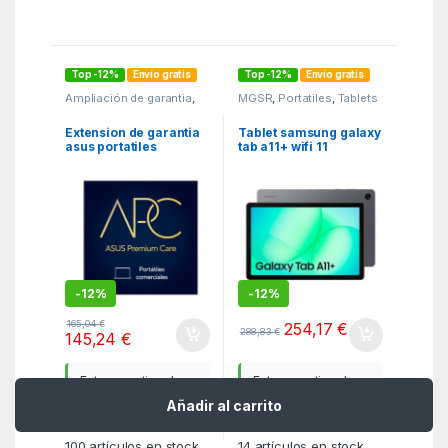
Top -12%
Envío gratis
Top -12%
Envío gratis
Ampliación de garantia
,
MGSR
,
Portatiles
,
Tablets
MGSR
,
Software
Extension de garantia
Tablet samsung galaxy
asus portatiles
tab a11+ wifi 11
educacion pack silver
pulgadas 6gb 128gb
a 60 meses servicio de
gris
bateria
-
12%
-
12%
165,04
€
254,17
€
288,83
€
145,24
€
Entrega estimada -
Entrega estimada -
11 - 13 de Agosto
11 - 13 de Agosto
Añadir al carrito
100
artículos en stock
14
artículos en stock