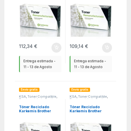
112,34
€
109,14
€
Entrega estimada -
Entrega estimada -
11 - 13 de Agosto
11 - 13 de Agosto
Envío gratis
Envío gratis
KSA
,
Toner Compatible
,
KSA
,
Toner Compatible
,
Toner reciclado Brother
Toner reciclado Brother
Tóner Reciclado
Tóner Reciclado
Karkemis Brother
Karkemis Brother
TN2420/ Negro
TN2220/ Negro