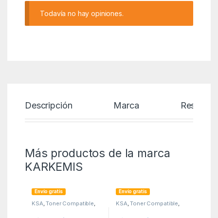
Todavía no hay opiniones.
Descripción
Marca
Reseñas
Más productos de la marca
KARKEMIS
Envío gratis
Envío gratis
KSA
,
Toner Compatible
,
KSA
,
Toner Compatible
,
Toner reciclado Brother
Toner reciclado Brother