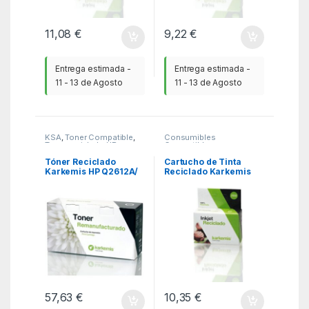
11,08
€
9,22
€
Entrega estimada -
Entrega estimada -
11 - 13 de Agosto
11 - 13 de Agosto
KSA
,
Toner Compatible
,
Consumibles
Toner reciclado HP
Compatibles
,
Consumibles reciclados
Epson
,
KSA
Tóner Reciclado
Cartucho de Tinta
Karkemis HP Q2612A/
Reciclado Karkemis
Negro
Epson T1631 Alta
Capacidad/ Negro
57,63
€
10,35
€