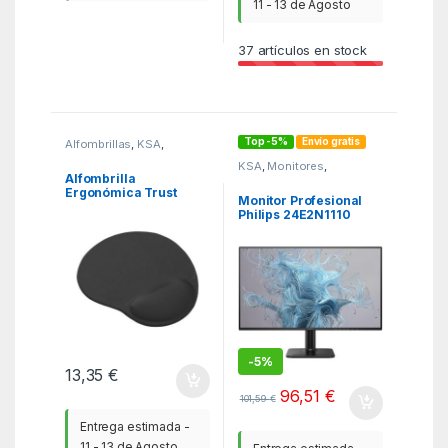
11 - 13 de Agosto
37
artículos en stock
Top -5%
Envío gratis
Alfombrillas
,
KSA
,
Ratones
KSA
,
Monitores
,
Monitores
Alfombrilla
Ergonómica Trust
Monitor Profesional
16977/ 16 x 205 x
Philips 24E2N1110
236mm
23.8″/ Full HD/ Negro
-
5%
13,35
€
96,51
€
101,59
€
Entrega estimada -
11 - 13 de Agosto