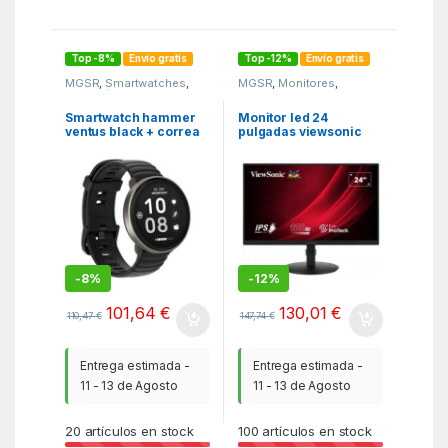
Top -8%
Envío gratis
Top -12%
Envío gratis
MGSR
,
Smartwatches
,
MGSR
,
Monitores
,
Telefonía
Monitores y tv
Smartwatch hammer
Monitor led 24
ventus black + correa
pulgadas viewsonic
blanca
vg2408a – mhd ips –
fhd – dp – hdmi – vga –
100hz – 5ms – vesa
100×100
-
8%
-
12%
101,64
€
130,01
€
110,47
€
147,74
€
Entrega estimada -
Entrega estimada -
11 - 13 de Agosto
11 - 13 de Agosto
20
artículos en stock
100
artículos en stock