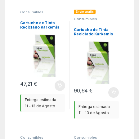
Envío gratis
Consumibles
Compatibles
,
Consumibles
Consumibles reciclados
Compatibles
,
HP
,
KSA
Cartucho de Tinta
Consumibles reciclados
Reciclado Karkemis
HP
,
KSA
Cartucho de Tinta
HP nº302 XL Alta
Reciclado Karkemis
Capacidad/ Negro
HP nº301 XL Alta
Capacidad Multipack/
Negro/ Tricolor
47,21
€
90,64
€
Entrega estimada -
11 - 13 de Agosto
Entrega estimada -
11 - 13 de Agosto
Consumibles
Consumibles