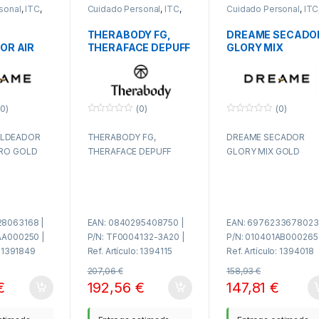
sonal
,
ITC
,
Cuidado Personal
,
ITC
,
Cuidado Personal
,
ITC
PAE
PAE
THERABODY FG,
DREAME SECADO
OR AIR
THERAFACE DEPUFF
GLORY MIX
O
0)
(0)
(0)
0
0
f
f
LDEADOR
THERABODY FG,
DREAME SECADOR
u
u
e
e
PRO GOLD
THERAFACE DEPUFF
GLORY MIX GOLD
r
r
a
a
d
d
e
e
5
5
28063168 |
EAN: 0840295408750 |
EAN: 6976233678023 
AA000250 |
P/N: TF0004132-3A20 |
P/N: 010401AB000265 
: 1391849
Ref. Artículo: 1394115
Ref. Artículo: 1394018
207,06
€
158,93
€
€
192,56
€
147,81
€