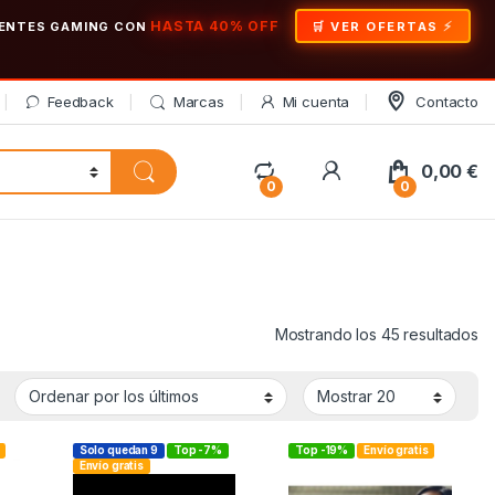
HASTA 40% OFF
ONENTES GAMING CON
🛒 VER OFERTAS
Feedback
Marcas
Mi cuenta
Contacto
My Account
0,00
€
0
0
Or
Mostrando los 45 resultados
Solo quedan 9
Top -7%
Top -19%
Envío gratis
Envío gratis