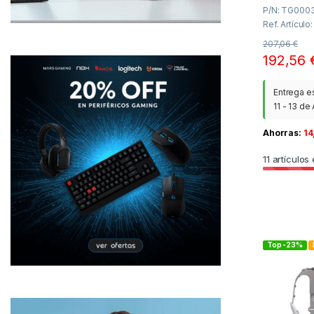
P/N: TG000
Ref. Artículo
207,06
€
192,56
Entrega e
11 - 13 de
Ahorras:
14
11
artículos 
Top -23%