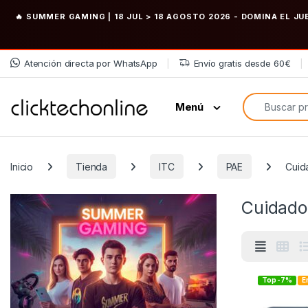
🔥 SUMMER GAMING | 18 JUL > 18 AGOSTO 2026
- DOMINA EL JU
Saltar a la navegación
Saltar al contenido
Atención directa por WhatsApp
Envío gratis desde 60€
Búsqueda de
Menú
Inicio
Tienda
ITC
PAE
Cuid
Cuidado
Top -7%
E