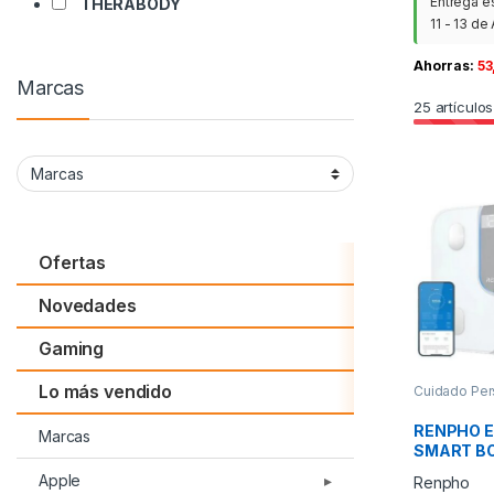
Entrega e
THERABODY
11 - 13 de
Ahorras:
53
Marcas
25
artículos
Ofertas
Novedades
Gaming
Lo más vendido
Cuidado Per
PAE
RENPHO EL
Marcas
SMART B
SCALE – B
Apple
Renpho
– 11X11X1I