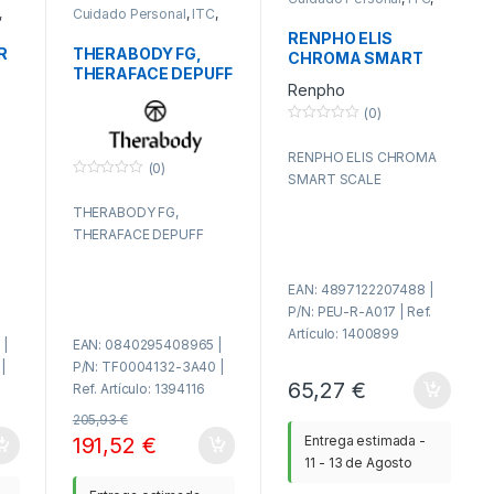
PAE
,
Cuidado Personal
,
ITC
,
PAE
RENPHO ELIS
R
THERABODY FG,
CHROMA SMART
THERAFACE DEPUFF
SCALE
Renpho
(0)
0
f
RENPHO ELIS CHROMA
u
(0)
e
SMART SCALE
r
0
a
f
THERABODY FG,
d
u
e
e
THERAFACE DEPUFF
5
r
a
d
e
EAN: 4897122207488 |
5
P/N: PEU-R-A017 | Ref.
Artículo: 1400899
|
EAN: 0840295408965 |
|
P/N: TF0004132-3A40 |
65,27
€
Ref. Artículo: 1394116
205,93
€
191,52
€
Entrega estimada -
11 - 13 de Agosto