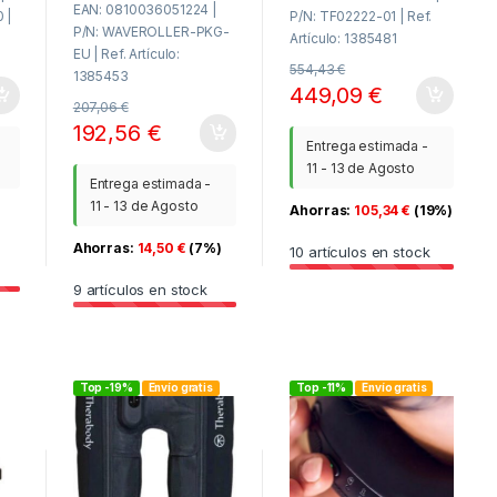
EAN: 0810036051224 |
 |
P/N: TF02222-01 | Ref.
P/N: WAVEROLLER-PKG-
Artículo: 1385481
EU | Ref. Artículo:
554,43
€
1385453
449,09
€
207,06
€
192,56
€
Entrega estimada -
11 - 13 de Agosto
Entrega estimada -
11 - 13 de Agosto
Ahorras:
105,34
€
(19%)
Ahorras:
14,50
€
(7%)
10
artículos en stock
9
artículos en stock
Top -19%
Envío gratis
Top -11%
Envío gratis