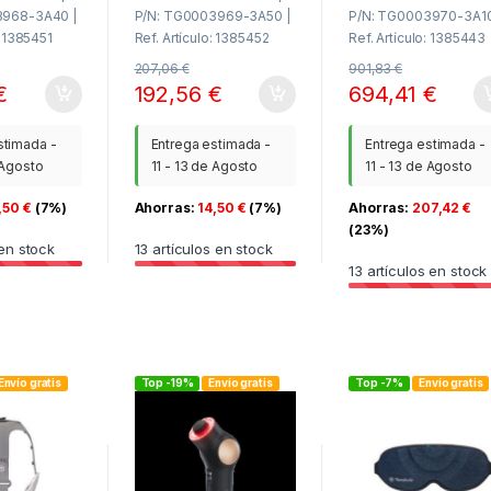
3968-3A40 |
P/N: TG0003969-3A50 |
P/N: TG0003970-3A10
: 1385451
Ref. Artículo: 1385452
Ref. Artículo: 1385443
207,06
€
901,83
€
€
192,56
€
694,41
€
stimada -
Entrega estimada -
Entrega estimada -
 Agosto
11 - 13 de Agosto
11 - 13 de Agosto
,50
€
(7%)
Ahorras:
14,50
€
(7%)
Ahorras:
207,42
€
(23%)
en stock
13
artículos en stock
13
artículos en stock
Envío gratis
Top -19%
Envío gratis
Top -7%
Envío gratis