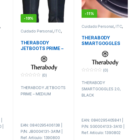
-
11%
-
19%
,
Cuidado Personal
,
ITC
,
PAE
Cuidado Personal
,
ITC
,
PAE
THERABODY
THERABODY
SMARTGOGGLES
JETBOOTS PRIME –
2.0, BLACK
MEDIUM
(0)
(0)
0
f
0
THERABODY
u
f
e
THERABODY JETBOOTS
u
SMARTGOGGLES 2.0,
r
e
PRIME – MEDIUM
a
BLACK
r
d
a
e
d
5
e
5
|
EAN: 0840295405841 |
EAN: 0840295406138 |
 |
P/N: SG0004133-3A10 |
P/N: JB0004131-3A1M |
Ref. Artículo: 1390802
Ref. Artículo: 1390800