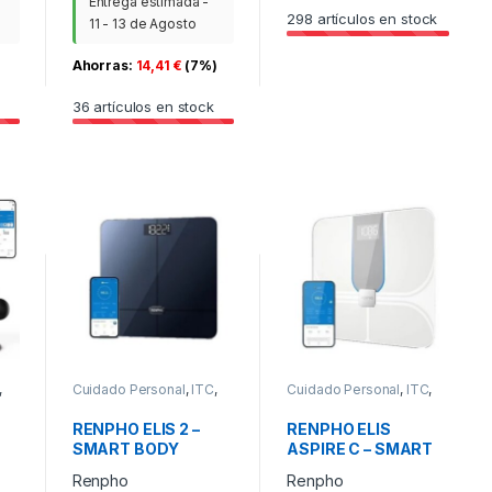
Entrega estimada -
298
artículos en stock
11 - 13 de Agosto
Ahorras:
14,41
€
(7%)
36
artículos en stock
,
Cuidado Personal
,
ITC
,
Cuidado Personal
,
ITC
,
PAE
PAE
RENPHO ELIS 2 –
RENPHO ELIS
SMART BODY
ASPIRE C – SMART
SCALE – ITO – BLE –
WIFI BODY SCALE –
Renpho
Renpho
N –
3AAA – 11X11X1INCH
ITO – 3AAA –