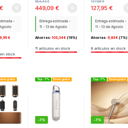
554,43
€
137,58
€
€
449,09
€
127,95
€
stimada -
Entrega estimada -
Entrega estimada -
 Agosto
11 - 13 de Agosto
11 - 13 de Agosto
9,95
€
Ahorras:
105,34
€
(19%)
Ahorras:
9,63
€
(7%)
11
artículos en stock
8
artículos en stock
 en stock
nvío gratis
Top -7%
Envío gratis
Top -7%
Envío gratis
-
7%
-
7%