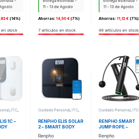
stimada -
Entrega estimada -
Entrega estimada -
 Agosto
11 - 13 de Agosto
11 - 13 de Agosto
,83
€
(14%)
Ahorras:
14,50
€
(7%)
Ahorras:
11,12
€
(7%)
 en stock
7
artículos en stock
49
artículos en stock
sonal
,
ITC
,
Cuidado Personal
,
ITC
,
Cuidado Personal
,
ITC
PAE
PAE
IS 1C –
RENPHO ELIS SOLAR
RENPHO SMART
ODY
2 – SMART BODY
JUMP ROPE –
LE – 3AAA
SCALE – ITO – BLE –
ADDITIONAL
Renpho
Renpho
NCH /
11X11X0.9 INCH –
CORDLESS OPTIO