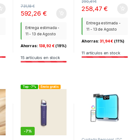
290,41
€
731,18
€
258,47
€
592,26
€
Entrega estimada -
Entrega estimada -
11 - 13 de Agosto
11 - 13 de Agosto
Ahorras:
31,94
€
(11%)
Ahorras:
138,92
€
(19%)
11
artículos en stock
15
artículos en stock
Top -7%
Envío gratis
-
7%
Cuidado Personal
,
ITC
,