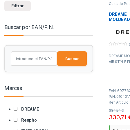
Cuidado Per
Filtrar
PAE
DREAME
MOLDEAD
STYLE PR
Buscar por EAN/P.N.
(
0
f
DREAME MO
u
Buscar
e
AIR STYLE 
r
a
d
e
5
Marcas
EAN: 69773
P/N: 010401
Ref. Artículo
DREAME
384,54
€
330,71
Renpho