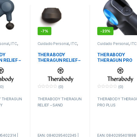
-
7%
-
23%
sonal
,
ITC
,
Cuidado Personal
,
ITC
,
Cuidado Personal
,
ITC
PAE
PAE
DY
THERABODY
THERABODY
 RELIEF –
THERAGUN RELIEF –
THERAGUN PRO
SAND
PLUS
0)
(0)
(0)
0
0
f
f
 THERAGUN
THERABODY THERAGUN
THERABODY THERAG
u
u
e
e
VY
RELIEF – SAND
PRO PLUS
r
r
a
a
d
d
e
e
5
5
5402314 |
EAN: 0840295402345 |
EAN: 0840295401898 