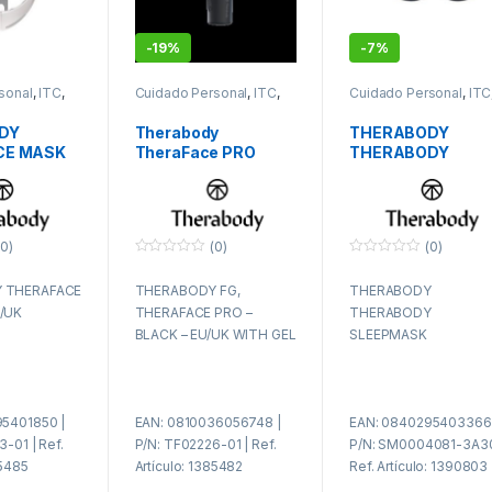
-
19%
-
7%
sonal
,
ITC
,
Cuidado Personal
,
ITC
,
Cuidado Personal
,
ITC
PAE
PAE
DY
Therabody
THERABODY
CE MASK
TheraFace PRO
THERABODY
masajeador Cara
SLEEPMASK
Negro
0)
(0)
(0)
0
0
f
f
 THERAFACE
THERABODY FG,
THERABODY
u
u
e
e
/UK
THERAFACE PRO –
THERABODY
r
r
a
a
BLACK – EU/UK WITH GEL
SLEEPMASK
d
d
e
e
5
5
5401850 |
EAN: 0810036056748 |
EAN: 0840295403366 
-01 | Ref.
P/N: TF02226-01 | Ref.
P/N: SM0004081-3A30
85485
Artículo: 1385482
Ref. Artículo: 1390803