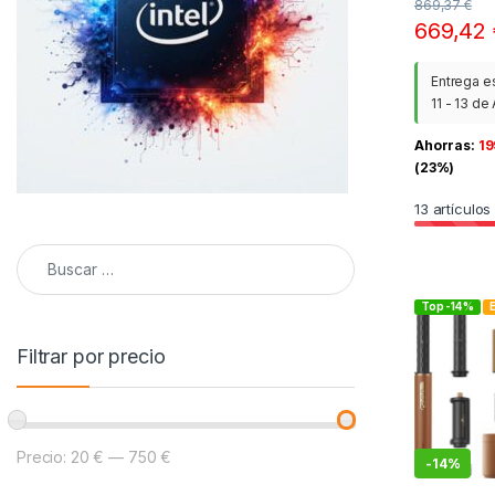
869,37
€
669,42
Entrega e
11 - 13 de
Ahorras:
19
(23%)
13
artículos
Buscar:
Top -14%
E
Filtrar por precio
Precio:
20 €
—
750 €
Precio mínimo
Precio máximo
-
14%