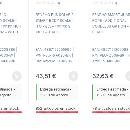
0)
(0)
(0)
5CM –
BLACK
BLACK
0
0
f
f
 1C –
RENPHO ELIS SOLAR 2 –
RENPHO SMART JUM
u
u
e
e
 SCALE –
SMART BODY SCALE –
ROPE – ADDITIONAL
r
r
a
a
 11X11X1INCH
ITO – BLE – 11X11X0.9
CORDLESS OPTION –
d
d
CM – WHITE
INCH – BLACK
BLACK
e
e
5
5
2208386 |
EAN: 4897122205996 |
EAN: 4897122205088 
A033-W |
P/N: PEU-R-A020-BK |
P/N: PEU-Q008-BK | R
o: 1400900
Ref. Artículo: 1400903
Artículo: 1400906
€
43,51
€
32,63
€
stimada -
Entrega estimada -
Entrega estimada -
 Agosto
11 - 13 de Agosto
11 - 13 de Agosto
os en stock
852
artículos en stock
78
artículos en stock