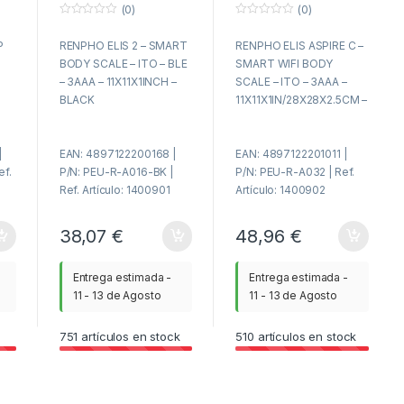
(0)
(0)
– BLACK
11X11X1IN/28X28X2.
0
0
5CM – WHITE
f
f
P
RENPHO ELIS 2 – SMART
RENPHO ELIS ASPIRE C –
u
u
e
e
BODY SCALE – ITO – BLE
SMART WIFI BODY
r
r
a
a
– 3AAA – 11X11X1INCH –
SCALE – ITO – 3AAA –
d
d
BLACK
11X11X1IN/28X28X2.5CM –
e
e
5
5
WHITE
|
EAN: 4897122200168 |
EAN: 4897122201011 |
ef.
P/N: PEU-R-A016-BK |
P/N: PEU-R-A032 | Ref.
Ref. Artículo: 1400901
Artículo: 1400902
38,07
€
48,96
€
Entrega estimada -
Entrega estimada -
11 - 13 de Agosto
11 - 13 de Agosto
751
artículos en stock
510
artículos en stock