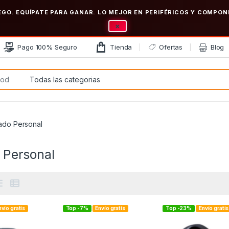
EGO. EQUÍPATE PARA GANAR. LO MEJOR EN PERIFÉRICOS Y COMP
×
Pago 100% Seguro
Tienda
Ofertas
Blog
:
ado Personal
 Personal
nvío gratis
Top -7%
Envío gratis
Top -23%
Envío gratis