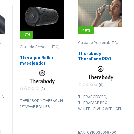
-
19%
-
7%
,
Cuidado Personal
,
ITC
,
PAE
Cuidado Personal
,
ITC
,
PAE
Therabody
Theragun Roller
TheraFace PRO
masajeador
masajeador Cara
Universal Negro
Blanco
(0)
(0)
0
f
0
UN
THERABODY FG,
u
f
THERABODY THERAGUN
e
u
THERAFACE PRO –
r
e
12″ WAVE ROLLER
a
r
WHITE – EU/UK WITH GEL
d
a
e
d
5
e
5
|
EAN: 0810036056700 |