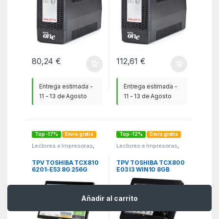
80,24
€
112,61
€
Entrega estimada -
Entrega estimada -
11 - 13 de Agosto
11 - 13 de Agosto
Top -17%
Envío gratis
Top -12%
Envío gratis
Lectores e Impresoras
,
Lectores e Impresoras
,
PCR
,
TPV
,
TPVs y
PCR
,
TPV
,
TPVs y
Monitores
,
TPVs y
Monitores
,
TPVs y
Monitores
Monitores
TPV TOSHIBA TCX810
TPV TOSHIBA TCX800
6201-E53 8G 256G
E03 I3 WIN10 8GB
180W W10 IOT ENTR
128GB + FC1026 VESA
2019
75MM
Añadir al carrito