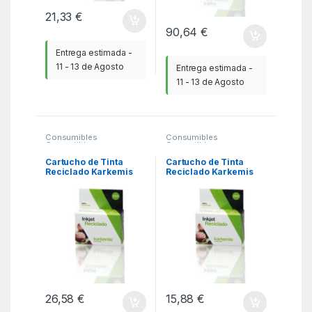
21,33
€
90,64
€
Entrega estimada -
11 - 13 de Agosto
Entrega estimada -
11 - 13 de Agosto
Consumibles
Consumibles
Compatibles
,
Compatibles
,
Consumibles reciclados
Consumibles reciclados
HP
,
KSA
HP
,
KSA
Cartucho de Tinta
Cartucho de Tinta
Reciclado Karkemis
Reciclado Karkemis
HP nº953 XL Alta
HP nº350 XL Alta
Capacidad/ Cian
Capacidad/ Negro
26,58
€
15,88
€