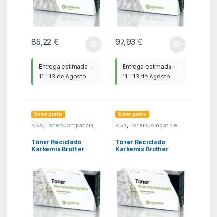
85,22
€
97,93
€
Entrega estimada -
Entrega estimada -
11 - 13 de Agosto
11 - 13 de Agosto
Envío gratis
Envío gratis
KSA
,
Toner Compatible
,
KSA
,
Toner Compatible
,
Toner reciclado Brother
Toner reciclado Brother
Tóner Reciclado
Tóner Reciclado
Karkemis Brother
Karkemis Brother
TN247Y/ Amarillo
TN247C/ Cian