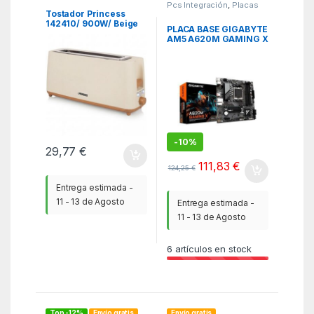
Pcs Integración
,
Placas
Base
,
WBR
Tostador Princess
142410/ 900W/ Beige
PLACA BASE GIGABYTE
AM5 A620M GAMING X
1.0 DDR5
-
10%
29,77
€
111,83
€
124,25
€
Entrega estimada -
11 - 13 de Agosto
Entrega estimada -
11 - 13 de Agosto
6
artículos en stock
Top -12%
Envío gratis
Envío gratis