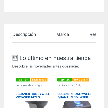
Descripción
Marca
Reseñas
🆕 Lo último en nuestra tienda
Descubre las novedades antes que nadie:
Top -12%
Envío gratis
Top -12%
Envío gratis
Lectores de código
Lectores de código
barras
,
Lectores de
barras
,
Lectores de
código barras
,
Lectores e
código barras
,
Lectores e
Impresoras
,
PCR
,
TPV
Impresoras
,
PCR
,
TPV
ESCANER HONEYWELL
ESCANER HONEYWELL
VOYAGER 1472G
QUANTUM 1D LASER
BLUETOOTH 1D/2D
OMNIDIRECCIONAL
CABLE USB