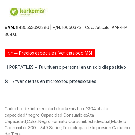
EAN:
8436553692386 | P/N: 10050375 | Cod. Artículo: KAR-HP
304XL
👉 → Precios especiales.
Ver catálogo MSI
ℹ️ PORTÁTILES – Tu universo personal en un solo
dispositivo
🎤 → “Ver ofertas en micrófonos profesionales
Cartucho de tinta reciclado karkemis hp nº304 xl alta
capacidad/ negro Capacidad Consumible:Alta
Capacidad;Color:Negro;Formato Consumible:Individual;Modelo
Consumible:300 – 349 Series;Tecnologia de Impresion:Cartucho
de Tinta;