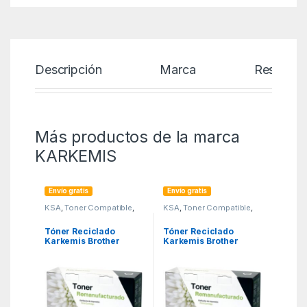
Descripción
Marca
Reseñas
Más productos de la marca
KARKEMIS
Envío gratis
Envío gratis
KSA
,
Toner Compatible
,
KSA
,
Toner Compatible
,
Toner reciclado Brother
Toner reciclado Brother
Tóner Reciclado
Tóner Reciclado
Karkemis Brother
Karkemis Brother
TN2220/ Negro
TN2320/ Negro