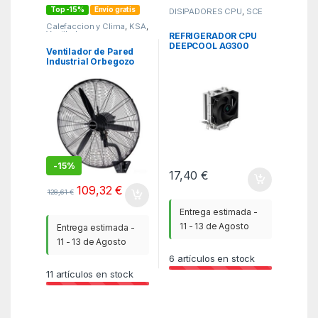
Top -15%
Envío gratis
DISIPADORES CPU
,
SCE
Calefaccion y Clima
,
KSA
,
Ventiladores y
REFRIGERADOR CPU
Climatizadores
DEEPCOOL AG300
Ventilador de Pared
MULTISOCKET NEGRO
Industrial Orbegozo
WF 0167/ 180W/ 3
Aspas 65cm/ 3
velocidades
-
15%
17,40
€
109,32
€
128,61
€
Entrega estimada -
11 - 13 de Agosto
Entrega estimada -
11 - 13 de Agosto
6
artículos en stock
11
artículos en stock