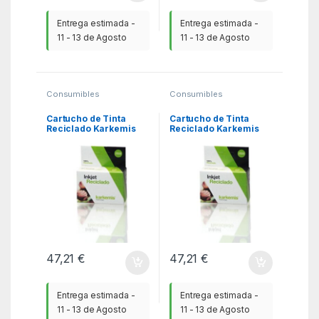
Entrega estimada -
Entrega estimada -
11 - 13 de Agosto
11 - 13 de Agosto
Consumibles
Consumibles
Compatibles
,
Compatibles
,
Consumibles reciclados
Consumibles reciclados
HP
,
KSA
HP
,
KSA
Cartucho de Tinta
Cartucho de Tinta
Reciclado Karkemis
Reciclado Karkemis
HP nº302 XL Alta
HP nº302 XL Alta
Capacidad/ Negro
Capacidad/ Tricolor
47,21
€
47,21
€
Entrega estimada -
Entrega estimada -
11 - 13 de Agosto
11 - 13 de Agosto