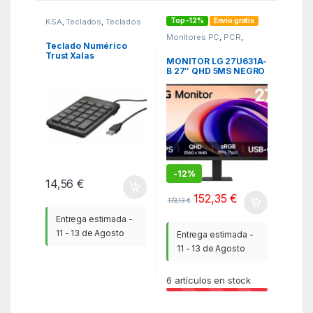
Top -12%
Envío gratis
KSA
,
Teclados
,
Teclados
Monitores PC
,
PCR
,
Periféricos
Teclado Numérico
Trust Xalas
MONITOR LG 27U631A-
B 27″ QHD 5MS NEGRO
HDMI USB-C VESA
-
12%
14,56
€
152,35
€
173,13
€
Entrega estimada -
11 - 13 de Agosto
Entrega estimada -
11 - 13 de Agosto
6
artículos en stock