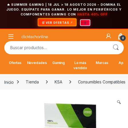
🔥 SUMMER GAMING | 18 JUL > 18 AGOSTO 2026
- DOMINA EL
JUEGO. EQUÍPATE PARA GANAR. LO MEJOR EN PERIFÉRICOS Y
COMPONENTES GAMING CON
HASTA 40% OFF
×
🛒 VER OFERTAS
Saltar a la navegación
Saltar al contenido
Open
0
Buscar por:
Ofertas
Novedades
Gaming
Lo más
Marcas
Appl
vendido
Inicio
Tienda
KSA
Consumibles Compatibles
🔍