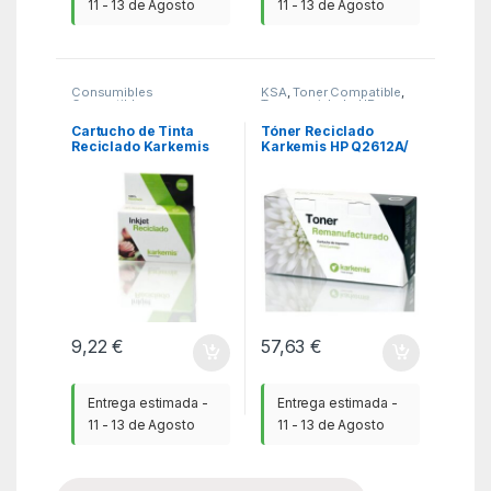
11 - 13 de Agosto
11 - 13 de Agosto
Consumibles
KSA
,
Toner Compatible
,
Compatibles
,
Toner reciclado HP
Consumibles reciclados
Epson
,
KSA
Cartucho de Tinta
Tóner Reciclado
Reciclado Karkemis
Karkemis HP Q2612A/
Epson T1283/ Magenta
Negro
9,22
€
57,63
€
Entrega estimada -
Entrega estimada -
11 - 13 de Agosto
11 - 13 de Agosto