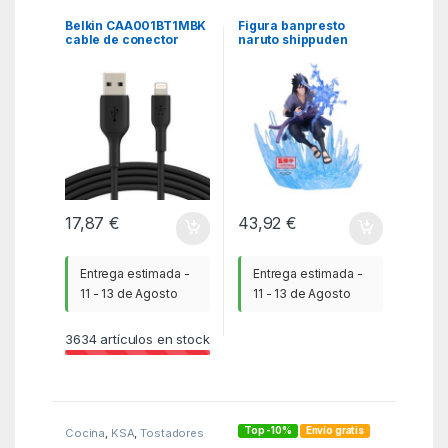
ITC
,
Periféricos
MGSR
Belkin CAA001BT1MBK
Figura banpresto
cable de conector
naruto shippuden
Lightning 1 m Negro
combination battle2
sasuke uchiha
17,87
€
43,92
€
Entrega estimada -
Entrega estimada -
11 - 13 de Agosto
11 - 13 de Agosto
3634
artículos en stock
Top -10%
Envío gratis
Cocina
,
KSA
,
Tostadores