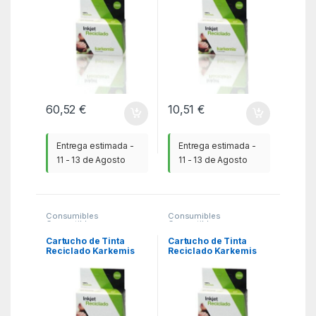
Capacidad/ Negro
Capacidad/ Negro
60,52
€
10,51
€
Entrega estimada -
Entrega estimada -
11 - 13 de Agosto
11 - 13 de Agosto
Consumibles
Consumibles
Compatibles
,
Compatibles
,
Consumibles reciclados
Consumibles reciclados
HP
,
KSA
HP
,
KSA
Cartucho de Tinta
Cartucho de Tinta
Reciclado Karkemis
Reciclado Karkemis
HP nº305 XL Alta
HP nº953 XL Alta
Capacidad/ Tricolor
Capacidad/ Magenta