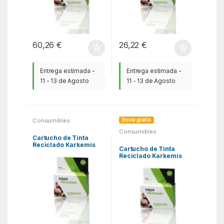
60,26
€
26,22
€
Entrega estimada -
Entrega estimada -
11 - 13 de Agosto
11 - 13 de Agosto
Envío gratis
Consumibles
Compatibles
,
Consumibles
Consumibles reciclados
Compatibles
,
HP
,
KSA
Cartucho de Tinta
Consumibles reciclados
Reciclado Karkemis
HP
,
KSA
Cartucho de Tinta
HP nº21 XL Alta
Reciclado Karkemis
Capacidad/ Negro
HP nº301 XL Alta
Capacidad Multipack/
Negro/ Tricolor