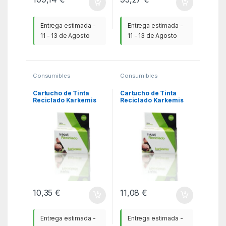
Entrega estimada -
Entrega estimada -
11 - 13 de Agosto
11 - 13 de Agosto
Consumibles
Consumibles
Compatibles
,
Compatibles
,
Consumibles reciclados
Consumibles reciclados
Epson
,
KSA
Epson
,
KSA
Cartucho de Tinta
Cartucho de Tinta
Reciclado Karkemis
Reciclado Karkemis
Epson T1631 Alta
Epson T1811 Alta
Capacidad/ Negro
Capacidad/ Negro
10,35
€
11,08
€
Entrega estimada -
Entrega estimada -