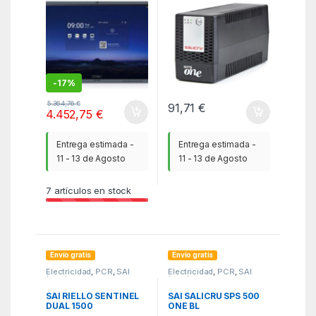
2*10W SPEAKER
-
17%
5.364,76
€
91,71
€
4.452,75
€
Entrega estimada -
Entrega estimada -
11 - 13 de Agosto
11 - 13 de Agosto
7
artículos en stock
Envío gratis
Envío gratis
Electricidad
,
PCR
,
SAI
Electricidad
,
PCR
,
SAI
(UPS)
(UPS)
SAI RIELLO SENTINEL
SAI SALICRU SPS 500
DUAL 1500
ONE BL