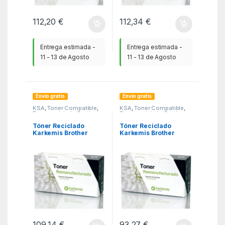
112,20
€
112,34
€
Entrega estimada -
Entrega estimada -
11 - 13 de Agosto
11 - 13 de Agosto
Envío gratis
Envío gratis
KSA
,
Toner Compatible
,
KSA
,
Toner Compatible
,
Toner reciclado Brother
Toner reciclado Brother
Tóner Reciclado
Tóner Reciclado
Karkemis Brother
Karkemis Brother
TN247BK/ Negro
TN2420/ Negro
109,14
€
93,27
€