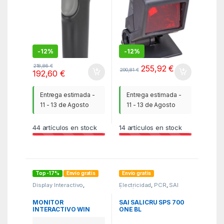
-
12%
-
12%
218,86
€
255,92
€
290,81
€
192,60
€
Entrega estimada -
Entrega estimada -
11 - 13 de Agosto
11 - 13 de Agosto
44
artículos en stock
14
artículos en stock
Top -17%
Envío gratis
Envío gratis
Display Interactivo
,
Electricidad
,
PCR
,
SAI
Pantallas interactivas
,
(UPS)
PCR
MONITOR
SAI SALICRU SPS 700
INTERACTIVO WIN
ONE BL
MAXHUB CLASSIC 86″
IR 48MP CAM MICRO