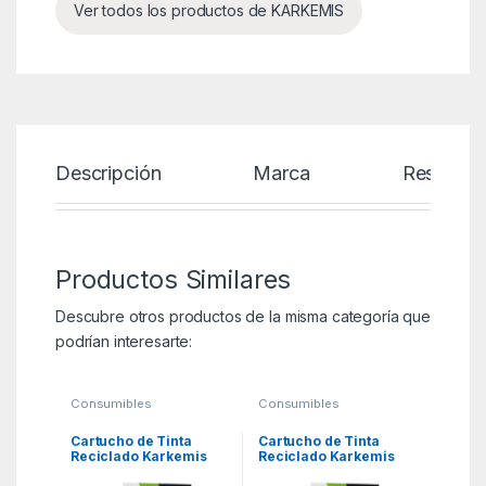
Ver todos los productos de KARKEMIS
Descripción
Marca
Reseñas
Productos Similares
Descubre otros productos de la misma categoría que
podrían interesarte:
Consumibles
Consumibles
Compatibles
,
Compatibles
,
Consumibles reciclados
Consumibles reciclados
HP
,
KSA
HP
,
KSA
Cartucho de Tinta
Cartucho de Tinta
Reciclado Karkemis
Reciclado Karkemis
HP nº305 XL Alta
HP nº364 XL Alta