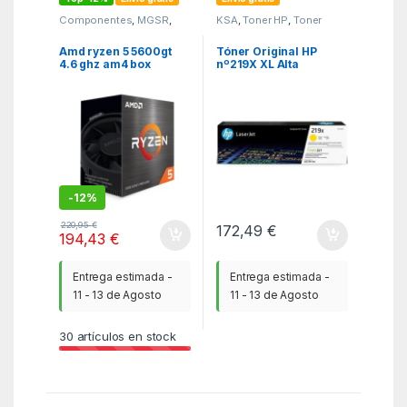
Componentes
,
MGSR
,
KSA
,
Toner HP
,
Toner
Microprocesadores
Original
Amd ryzen 5 5600gt
Tóner Original HP
4.6 ghz am4 box
nº219X XL Alta
Capacidad/ Amarillo
-
12%
220,95
€
172,49
€
194,43
€
Entrega estimada -
Entrega estimada -
11 - 13 de Agosto
11 - 13 de Agosto
30
artículos en stock