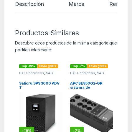
Descripción
Marca
Reseñas
Productos Similares
Descubre otros productos de la misma categoría que
podrían interesarte:
Top -19%
Envío gratis
Top -7%
Envío gratis
ITC
,
Periféricos
,
SAIs
ITC
,
Periféricos
,
SAIs
Salicru SPS 3000 ADV
APC BE850G2-GR
T
sistema de
alimentación
ininterrumpida (UPS)
En espera (Fuera de
línea) o Standby
(Offline) 0,85 kVA 520
W 8 salidas AC
-
19%
-
7%