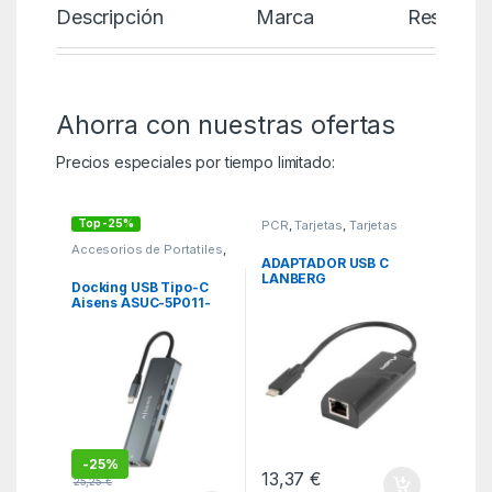
Descripción
Marca
Reseñas
Ahorra con nuestras ofertas
Precios especiales por tiempo limitado:
Top -25%
PCR
,
Tarjetas
,
Tarjetas
Controladoras
Accesorios de Portatiles
,
Dockstations
,
KSA
ADAPTADOR USB C
LANBERG
Docking USB Tipo-C
3.1/ETHERNET RJ45 1
Aisens ASUC-5P011-
GB
GR/ 1xHDMI 4K/ 2xUSB/
1xRJ45/ 1xUSB Tipo-C/
1xUSB Tipo-C PD/ Gris
-
25%
13,37
€
25,25
€