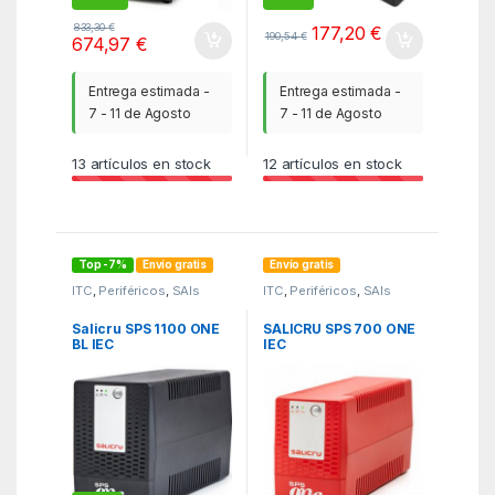
833,30
€
177,20
€
190,54
€
674,97
€
Entrega estimada -
Entrega estimada -
7 - 11 de Agosto
7 - 11 de Agosto
13
artículos en stock
12
artículos en stock
Top -7%
Envío gratis
Envío gratis
ITC
,
Periféricos
,
SAIs
ITC
,
Periféricos
,
SAIs
Salicru SPS 1100 ONE
SALICRU SPS 700 ONE
BL IEC
IEC
INTERACTIVEACCS
sistema de
alimentación
ininterrumpida (UPS)
1,1 kVA