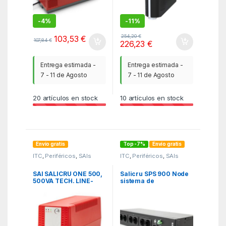
-
4%
-
11%
254,20
€
103,53
€
107,84
€
226,23
€
Entrega estimada -
Entrega estimada -
7 - 11 de Agosto
7 - 11 de Agosto
20
artículos en stock
10
artículos en stock
Envío gratis
Top -7%
Envío gratis
ITC
,
Periféricos
,
SAIs
ITC
,
Periféricos
,
SAIs
SAI SALICRU ONE 500,
Salicru SPS 900 Node
500VA TECH. LINE-
sistema de
INTERACTIVE CON
alimentación
AVR+SOFT/CONEXION
ininterrumpida (UPS)
USB (SPS.500.ONE)
En espera (Fuera de
línea) o Standby
(Offline) 0,9 kVA 480 W
8 salidas AC