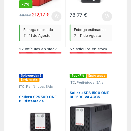
-
7%
212,17
€
78,77
€
228,15
€
Entrega estimada -
Entrega estimada -
7 - 11 de Agosto
7 - 11 de Agosto
22
artículos en stock
57
artículos en stock
Solo quedan 9
Top -7%
Envío gratis
Envío gratis
ITC
,
Periféricos
,
SAIs
ITC
,
Periféricos
,
SAIs
Salicru SPS 1500 ONE
Salicru SPS 500 ONE
BL 1500 VA ACCS
BL sistema de
sistema de
alimentación
alimentación
ininterrumpida (UPS)
ininterrumpida (UPS)
Línea interactiva 0,5
1,5 kVA
kVA 240 W 2 salidas AC