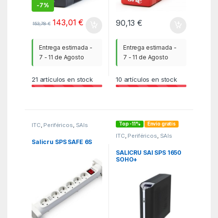
-
7%
143,01
€
90,13
€
153,78
€
Entrega estimada -
Entrega estimada -
7 - 11 de Agosto
7 - 11 de Agosto
21
artículos en stock
10
artículos en stock
Top -11%
Envío gratis
ITC
,
Periféricos
,
SAIs
ITC
,
Periféricos
,
SAIs
Salicru SPS SAFE 6S
SALICRU SAI SPS 1650
SOHO+