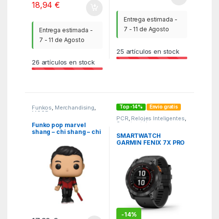
18,94
€
Entrega estimada -
7 - 11 de Agosto
Entrega estimada -
7 - 11 de Agosto
25
artículos en stock
26
artículos en stock
Top -14%
Envío gratis
Funkos
,
Merchandising
,
MGSR
PCR
,
Relojes Inteligentes
,
Smartwatches
Funko pop marvel
shang – chi shang – chi
SMARTWATCH
con bate & puño 52875
GARMIN FENIX 7X PRO
SOLAR GRIS CORREA
NEGRA
-
14%