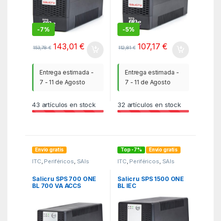
-
7%
-
5%
143,01
€
107,17
€
153,78
€
112,81
€
Entrega estimada -
Entrega estimada -
7 - 11 de Agosto
7 - 11 de Agosto
43
artículos en stock
32
artículos en stock
Envío gratis
Top -7%
Envío gratis
ITC
,
Periféricos
,
SAIs
ITC
,
Periféricos
,
SAIs
Salicru SPS 700 ONE
Salicru SPS 1500 ONE
BL 700 VA ACCS
BL IEC
sistema de
INTERACTIVEACCS
alimentación
sistema de
ininterrumpida (UPS)
alimentación
0,7 kVA
ininterrumpida (UPS)
1,5 kVA