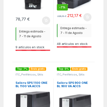
-
7%
212,17
€
228,15
€
78,77
€
Entrega estimada -
Entrega estimada -
7 - 11 de Agosto
7 - 11 de Agosto
48
artículos en stock
9
artículos en stock
Top -7%
Envío gratis
Top -5%
Envío gratis
ITC
,
Periféricos
,
SAIs
ITC
,
Periféricos
,
SAIs
Salicru SPS 1100 ONE
Salicru SPS 900 ONE
BL 1100 VA ACCS
BL 900 VA ACCS
sistema de
sistema de
alimentación
alimentación
ininterrumpida (UPS)
ininterrumpida (UPS)
1,1 kVA
0,9 kVA