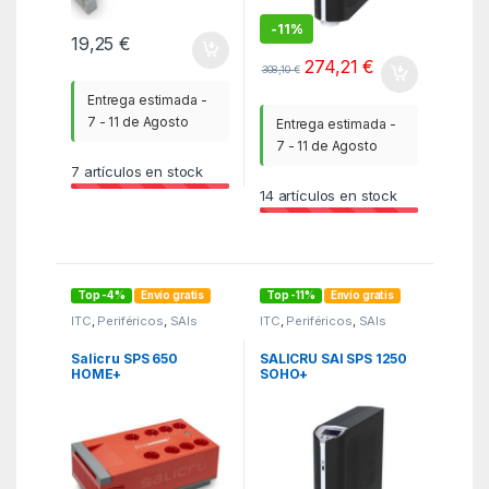
-
11%
19,25
€
274,21
€
308,10
€
Entrega estimada -
7 - 11 de Agosto
Entrega estimada -
7 - 11 de Agosto
7
artículos en stock
14
artículos en stock
Top -4%
Envío gratis
Top -11%
Envío gratis
ITC
,
Periféricos
,
SAIs
ITC
,
Periféricos
,
SAIs
Salicru SPS 650
SALICRU SAI SPS 1250
HOME+
SOHO+