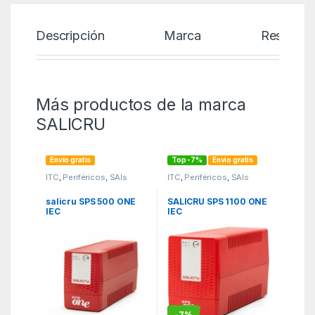
Descripción
Marca
Reseñas
Más productos de la marca
SALICRU
Envío gratis
Top -7%
Envío gratis
ITC
,
Periféricos
,
SAIs
ITC
,
Periféricos
,
SAIs
salicru SPS 500 ONE
SALICRU SPS 1100 ONE
IEC
IEC
-
7%