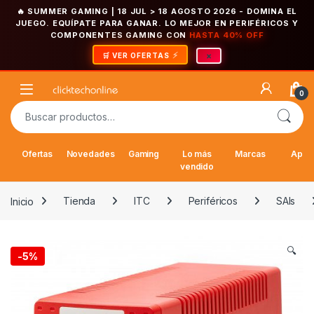
🔥 SUMMER GAMING | 18 JUL > 18 AGOSTO 2026
- DOMINA EL
JUEGO. EQUÍPATE PARA GANAR. LO MEJOR EN PERIFÉRICOS Y
COMPONENTES GAMING CON
HASTA 40% OFF
×
🛒 VER OFERTAS
Saltar a la navegación
Saltar al contenido
Open
0
Buscar por:
Ofertas
Novedades
Gaming
Lo más
Marcas
Appl
vendido
Inicio
Tienda
ITC
Periféricos
SAIs
🔍
-
5%