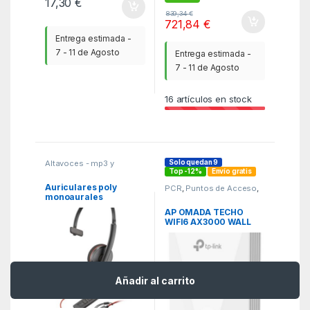
17,30
€
839,34
€
721,84
€
Entrega estimada -
7 - 11 de Agosto
Entrega estimada -
7 - 11 de Agosto
16
artículos en stock
Solo quedan 9
Altavoces - mp3 y
auriculares
,
Auriculares
,
Top -12%
Envío gratis
MGSR
Auriculares poly
PCR
,
Puntos de Acceso
,
Wifi
monoaurales
blackwire 3210 usb – c
AP OMADA TECHO
+ adaptador usb – c – a
WIFI6 AX3000 WALL
PLATE EAP655-WALL
Añadir al carrito