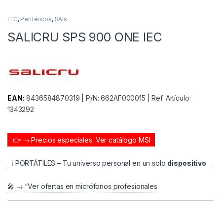
ITC
,
Periféricos
,
SAIs
SALICRU SPS 900 ONE IEC
EAN:
8436584870319 | P/N: 662AF000015 | Ref. Artículo:
1343292
👉 → Precios especiales.
Ver catálogo MSI
ℹ️ PORTÁTILES – Tu universo personal en un solo
dispositivo
🎤 → “Ver ofertas en micrófonos profesionales