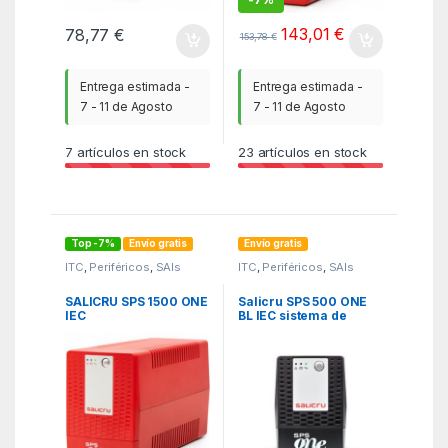
143,01
€
78,77
€
153,78
€
Entrega estimada -
Entrega estimada -
7 - 11 de Agosto
7 - 11 de Agosto
7
artículos en stock
23
artículos en stock
Top -7%
Envío gratis
Envío gratis
ITC
,
Periféricos
,
SAIs
ITC
,
Periféricos
,
SAIs
SALICRU SPS 1500 ONE
Salicru SPS 500 ONE
IEC
BL IEC sistema de
alimentación
ininterrumpida (UPS)
Línea interactiva 0,5
kVA 240 W 4 salidas AC