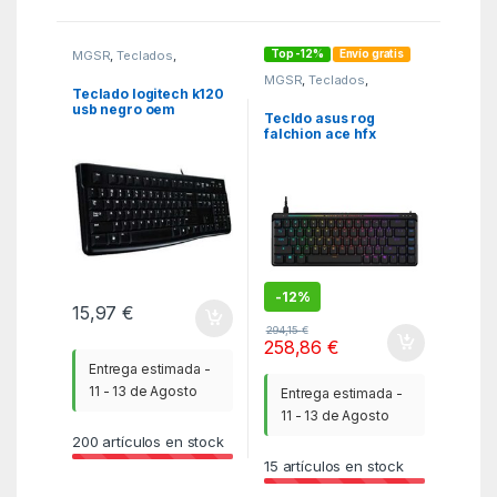
Top -12%
Envío gratis
MGSR
,
Teclados
,
Teclados
MGSR
,
Teclados
,
Teclados
Teclado logitech k120
usb negro oem
Tecldo asus rog
falchion ace hfx
-
12%
15,97
€
294,15
€
258,86
€
Entrega estimada -
11 - 13 de Agosto
Entrega estimada -
11 - 13 de Agosto
200
artículos en stock
15
artículos en stock