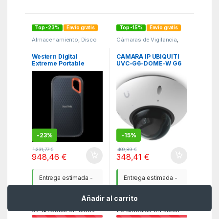
Top -23%
Envío gratis
Top -15%
Envío gratis
Almacenamiento
,
Disco
Cámaras de Vigilancia
,
duro externo
,
ITC
,
PCR
,
Smarthome y
Periféricos
Seguridad
Western Digital
CAMARA IP UBIQUITI
Extreme Portable
UVC-G6-DOME-W G6
4000 GB Azul
UNIFI PROTECT
-
23%
-
15%
1.231,77
€
409,89
€
948,46
€
348,41
€
Entrega estimada -
Entrega estimada -
11 - 13 de Agosto
11 - 13 de Agosto
Añadir al carrito
67
artículos en stock
25
artículos en stock