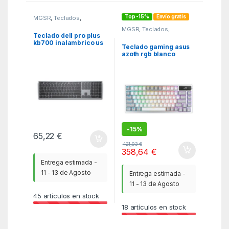
Top -15%
Envío gratis
MGSR
,
Teclados
,
Teclados
MGSR
,
Teclados
,
Teclados
Teclado dell pro plus
kb700 inalambrico us
Teclado gaming asus
azoth rgb blanco
-
15%
65,22
€
421,93
€
358,64
€
Entrega estimada -
11 - 13 de Agosto
Entrega estimada -
11 - 13 de Agosto
45
artículos en stock
18
artículos en stock