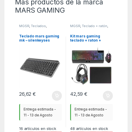
Más productos de la marca
MARS GAMING
MGSR
,
Teclados
,
MGSR
,
Teclado + ratón
,
Teclados
Teclados
Teclado mars gaming
Kit mars gaming
mk – silenkeyses
teclado + raton +
alfombrilla + auricular
26,62
€
42,59
€
Entrega estimada -
Entrega estimada -
11 - 13 de Agosto
11 - 13 de Agosto
16
artículos en stock
48
artículos en stock