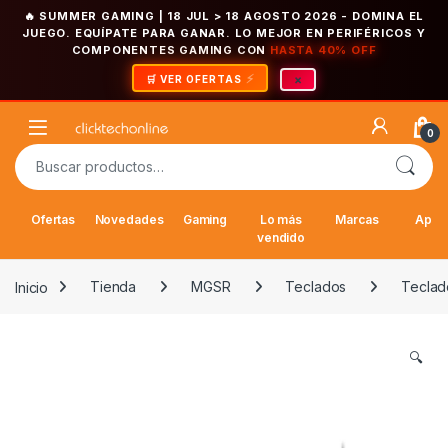
🔥 SUMMER GAMING | 18 JUL > 18 AGOSTO 2026
- DOMINA EL
JUEGO. EQUÍPATE PARA GANAR. LO MEJOR EN PERIFÉRICOS Y
COMPONENTES GAMING CON
HASTA 40% OFF
×
🛒 VER OFERTAS
Saltar a la navegación
Saltar al contenido
Open
0
Buscar por:
Ofertas
Novedades
Gaming
Lo más
Marcas
Appl
vendido
Inicio
Tienda
MGSR
Teclados
Teclad
🔍