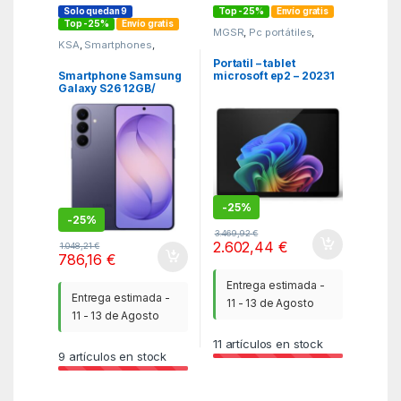
Solo quedan 9
Top -25%
Envío gratis
Top -25%
Envío gratis
MGSR
,
Pc portátiles
,
Portatiles
KSA
,
Smartphones
,
SmartPhones y Moviles
Portatil – tablet
Smartphone Samsung
microsoft ep2 – 20231
Galaxy S26 12GB/
ultra 7 – 266v 16gb ssd
256GB/ 6.3″/ 5G/
512gb 13 pulgadas
Violeta
-
25%
-
25%
3.469,92
€
2.602,44
€
1.048,21
€
786,16
€
Entrega estimada -
Entrega estimada -
11 - 13 de Agosto
11 - 13 de Agosto
11
artículos en stock
9
artículos en stock