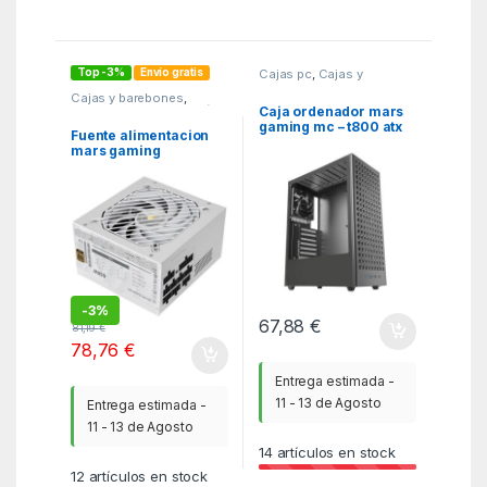
Top -3%
Envío gratis
Cajas pc
,
Cajas y
barebones
,
MGSR
Cajas y barebones
,
Fuentes de alimentación
,
Caja ordenador mars
MGSR
gaming mc – t800 atx
Fuente alimentacion
cristal templado negro
mars gaming
mpb650psi atx 650w
blanca
-
3%
67,88
€
81,19
€
78,76
€
Entrega estimada -
11 - 13 de Agosto
Entrega estimada -
11 - 13 de Agosto
14
artículos en stock
12
artículos en stock