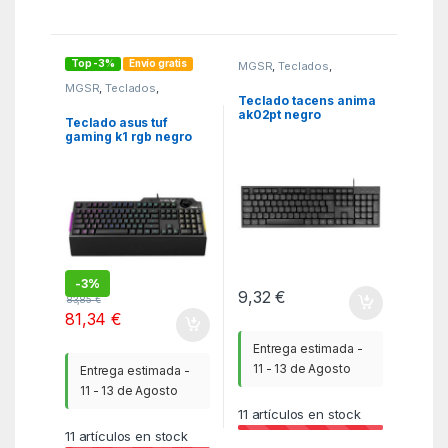
Top -3%
Envío gratis
MGSR
,
Teclados
,
Teclados
MGSR
,
Teclados
,
Teclados
Teclado tacens anima
ak02pt negro
Teclado asus tuf
portugues
gaming k1 rgb negro
-
3%
9,32
€
83,85
€
81,34
€
Entrega estimada -
11 - 13 de Agosto
Entrega estimada -
11 - 13 de Agosto
11
artículos en stock
11
artículos en stock