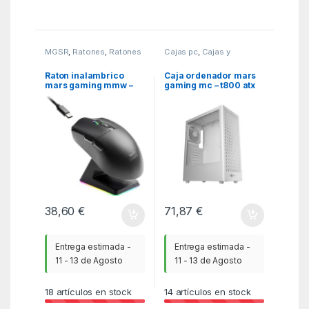
MGSR
,
Ratones
,
Ratones
Cajas pc
,
Cajas y
- joystick y tabletas
barebones
,
MGSR
Raton inalambrico
Caja ordenador mars
mars gaming mmw –
gaming mc – t800 atx
elite negro
cristal templado
blanca
38,60
€
71,87
€
Entrega estimada -
Entrega estimada -
11 - 13 de Agosto
11 - 13 de Agosto
18
artículos en stock
14
artículos en stock