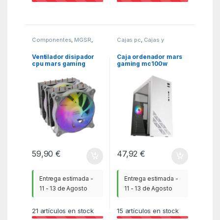
Componentes
,
MGSR
,
Cajas pc
,
Cajas y
Ventiladores cpu
barebones
,
MGSR
Ventilador disipador
Caja ordenador mars
cpu mars gaming
gaming mc100w
mcpu – xt 120mm argb
blanco atx 1 x usb 3.0 1
blanco
x usb 2.0 1 x 90mm
frgb
59,90
€
47,92
€
Entrega estimada -
Entrega estimada -
11 - 13 de Agosto
11 - 13 de Agosto
21
artículos en stock
15
artículos en stock