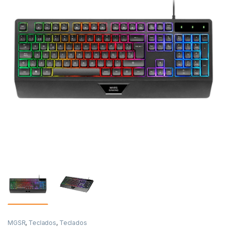
MGSR
,
Teclados
,
Teclados