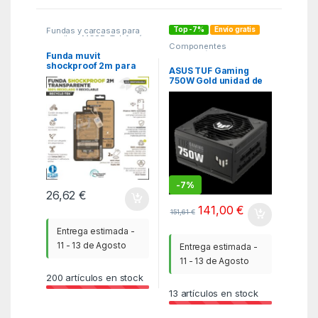
Top -7%
Envío gratis
Fundas y carcasas para
moviles
,
MGSR
,
Telefonía
Componentes
integración
,
Fuentes de
Funda muvit
alimentación
,
ITC
shockproof 2m para
ASUS TUF Gaming
apple iphone 15 pro
750W Gold unidad de
transparente
fuente de alimentación
20+4 pin ATX ATX
Negro
-
7%
26,62
€
141,00
€
151,61
€
Entrega estimada -
11 - 13 de Agosto
Entrega estimada -
11 - 13 de Agosto
200
artículos en stock
13
artículos en stock