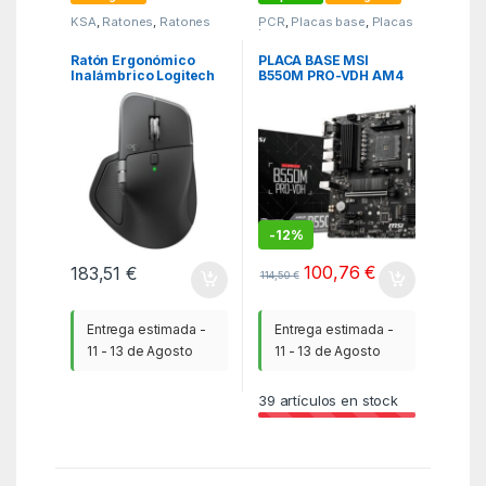
KSA
,
Ratones
,
Ratones
PCR
,
Placas base
,
Placas
base
Ratón Ergonómico
PLACA BASE MSI
Inalámbrico Logitech
B550M PRO-VDH AM4
MX Master 4/ Batería
MATX 4XDDR4
recargable/ Hasta
8000 DPI/ Grafito
-
12%
100,76
€
183,51
€
114,50
€
Entrega estimada -
Entrega estimada -
11 - 13 de Agosto
11 - 13 de Agosto
39
artículos en stock