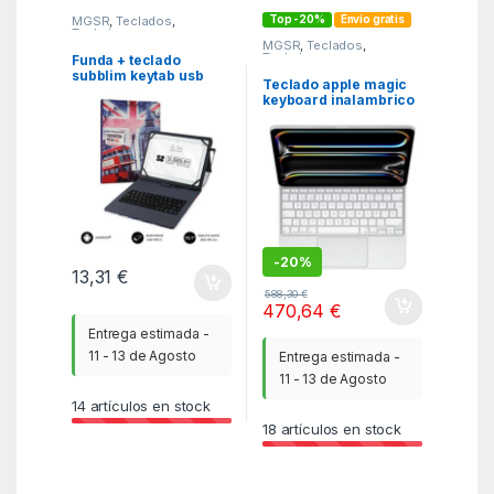
Top -20%
Envío gratis
MGSR
,
Teclados
,
Teclados
MGSR
,
Teclados
,
Teclados
Funda + teclado
subblim keytab usb
Teclado apple magic
tipo c 10.1 pulgadas
keyboard inalambrico
england
para apple ipad pro 13
pulgadas white
-
20%
13,31
€
588,30
€
470,64
€
Entrega estimada -
11 - 13 de Agosto
Entrega estimada -
11 - 13 de Agosto
14
artículos en stock
18
artículos en stock