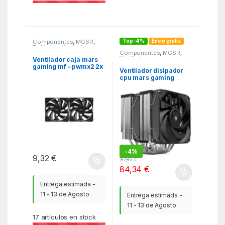
Top -4%
Envío gratis
Componentes
,
MGSR
,
Refrigeración líquida
Componentes
,
MGSR
,
Ventiladores cpu
Ventilador caja mars
gaming mf – pwmx2 2x
Ventilador disipador
120mm negro
cpu mars gaming
mcpu – xu9 2x 120mm
negro
-
4%
9,32
€
87,85
€
84,34
€
Entrega estimada -
11 - 13 de Agosto
Entrega estimada -
11 - 13 de Agosto
17
artículos en stock