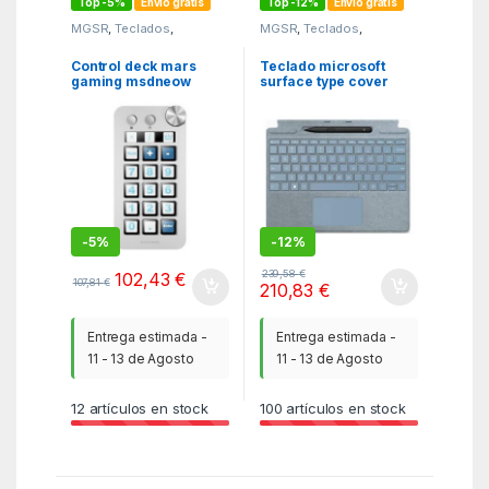
Top -5%
Envío gratis
Top -12%
Envío gratis
MGSR
,
Teclados
,
MGSR
,
Teclados
,
Teclados
Teclados
Control deck mars
Teclado microsoft
gaming msdneow
surface type cover
blanco
para surface pro10
plata
-
5%
-
12%
239,58
€
102,43
€
107,81
€
210,83
€
Entrega estimada -
Entrega estimada -
11 - 13 de Agosto
11 - 13 de Agosto
12
artículos en stock
100
artículos en stock