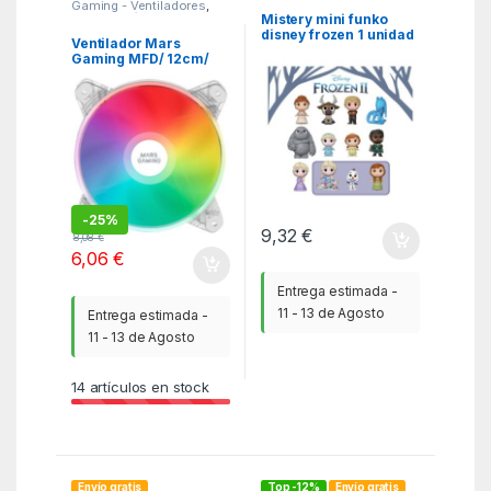
Gaming - Ventiladores
,
KSA
,
Periféricos Gaming
Mistery mini funko
disney frozen 1 unidad
Ventilador Mars
edicion limitada 40911
Gaming MFD/ 12cm/
RGB
-
25%
9,32
€
8,08
€
6,06
€
Entrega estimada -
11 - 13 de Agosto
Entrega estimada -
11 - 13 de Agosto
14
artículos en stock
Envío gratis
Top -12%
Envío gratis