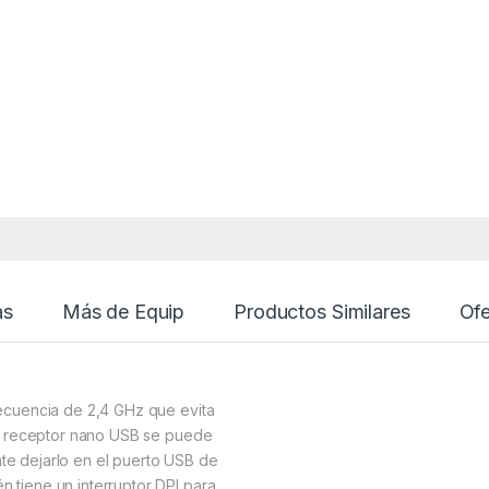
as
Más de Equip
Productos Similares
Ofe
frecuencia de 2,4 GHz que evita
 El receptor nano USB se puede
nte dejarlo en el puerto USB de
n tiene un interruptor DPI para