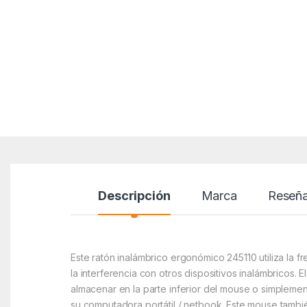
Descripción
Marca
Reseñ
Este ratón inalámbrico ergonómico 245110 utiliza la 
la interferencia con otros dispositivos inalámbricos.
almacenar en la parte inferior del mouse o simpleme
su computadora portátil / netbook. Este mouse tambié