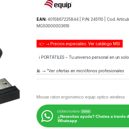
EAN:
4015867225844 | P/N: 245110 | Cod. Artícul
MGS0000003616
👉 → Precios especiales.
Ver catálogo MSI
ℹ️ PORTÁTILES – Tu universo personal en un sol
🎤 → “Ver ofertas en micrófonos profesionales
Mouse raton ergonomico equip optico wireless
clicktechonline
Online
¿Necesitas ayuda? Chatea a través 
Whatsapp