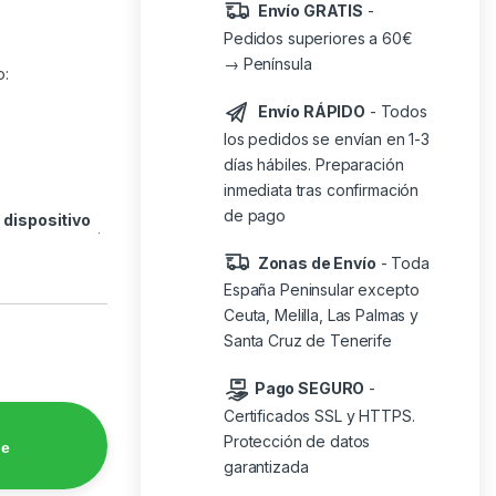
Envío GRATIS
-
Pedidos superiores a 60€
→ Península
o:
Envío RÁPIDO
- Todos
los pedidos se envían en 1-3
días hábiles. Preparación
inmediata tras confirmación
de pago
o
dispositivo
Zonas de Envío
- Toda
España Peninsular excepto
Ceuta, Melilla, Las Palmas y
Santa Cruz de Tenerife
Pago SEGURO
-
Certificados SSL y HTTPS.
Protección de datos
de
garantizada