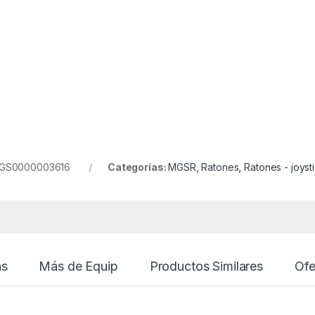
: MGS0000003616
Categorías:
MGSR
,
Ratones
,
Ratones - joysti
as
Más de Equip
Productos Similares
Ofe