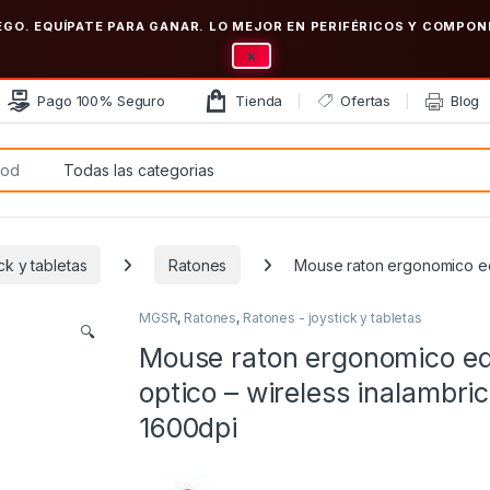
EGO. EQUÍPATE PARA GANAR. LO MEJOR EN PERIFÉRICOS Y COMP
×
Pago 100% Seguro
Tienda
Ofertas
Blog
:
ck y tabletas
Ratones
Mouse raton ergonomico equ
MGSR
,
Ratones
,
Ratones - joystick y tabletas
🔍
Mouse raton ergonomico e
optico – wireless inalambric
1600dpi