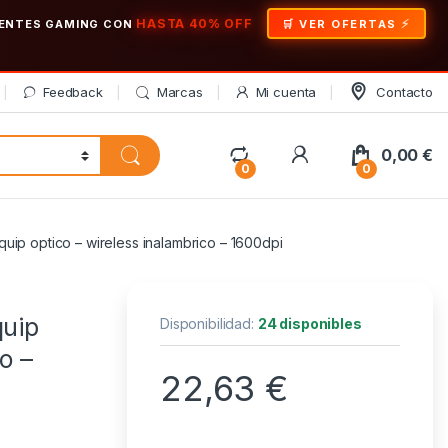
HASTA 40% OFF
ONENTES GAMING CON
🛒 VER OFERTAS
Feedback
Marcas
Mi cuenta
Contacto
My Account
0,00
€
0
0
ip optico – wireless inalambrico – 1600dpi
quip
Disponibilidad:
24 disponibles
o –
22,63
€