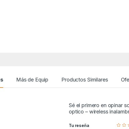
as
Más de Equip
Productos Similares
Ofe
Sé el primero en opinar 
optico – wireless inalamb
Tu reseña