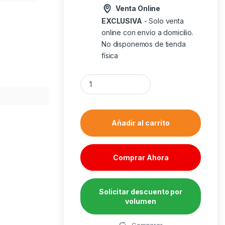
Venta Online
EXCLUSIVA
- Solo venta
online con envío a domicilio.
No disponemos de tienda
física
Mouse raton ergonomico equip optico - wire
Añadir al carrito
Comprar Ahora
Solicitar descuento por
volumen
Alternative:
Comparar