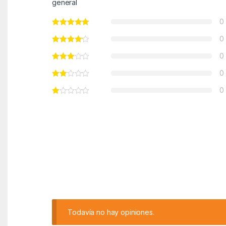
general
0
0
0
0
0
Todavía no hay opiniones.