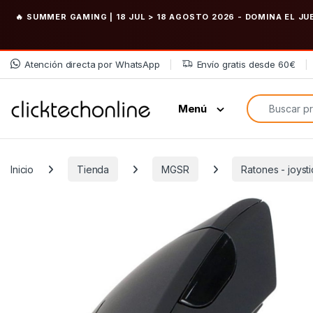
🔥 SUMMER GAMING | 18 JUL > 18 AGOSTO 2026
- DOMINA EL JU
Saltar a la navegación
Saltar al contenido
Atención directa por WhatsApp
Envío gratis desde 60€
Búsqueda de
Menú
Inicio
Tienda
MGSR
Ratones - joysti