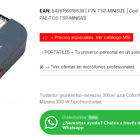
EAN:
8426156018638 | P/N: TSP-MINISIZE | Cod. A
PAE-TOS TSP-MINISIZE
👉 → Precios especiales.
Ver catálogo MSI
ℹ️ PORTÁTILES – Tu universo personal en un sol
🎤 → “Ver ofertas en micrófonos profesionales
Tostador grunkel tsp-minisize/ 300w/ azul Color:
Máxima:300 W;Tipo:Horizontal;
clicktechonline
Online
¿Necesitas ayuda? Chatea a través 
Whatsapp