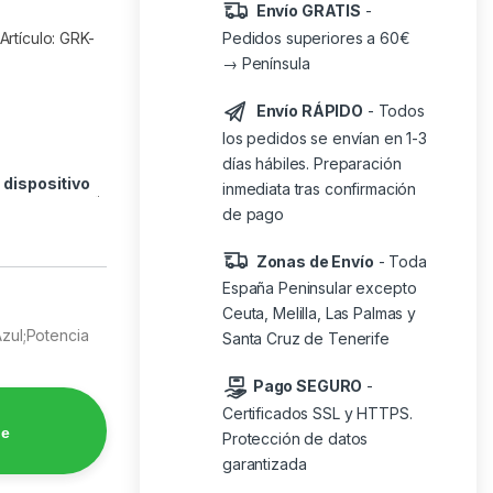
Envío GRATIS
-
Pedidos superiores a 60€
rtículo: GRK-
→ Península
Envío RÁPIDO
- Todos
los pedidos se envían en 1-3
días hábiles. Preparación
o
dispositivo
inmediata tras confirmación
de pago
Zonas de Envío
- Toda
España Peninsular excepto
Ceuta, Melilla, Las Palmas y
Azul;Potencia
Santa Cruz de Tenerife
Pago SEGURO
-
Certificados SSL y HTTPS.
de
Protección de datos
garantizada