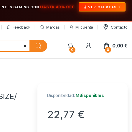
HASTA 40% OFF
ONENTES GAMING CON
🛒 VER OFERTAS
Feedback
Marcas
Mi cuenta
Contacto
My Account
0,00
€
0
0
SIZE/
Disponibilidad:
8 disponibles
22,77
€