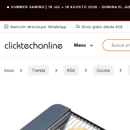
🔥 SUMMER GAMING | 18 JUL > 18 AGOSTO 2026
- DOMINA EL JU
Saltar a la navegación
Saltar al contenido
Atención directa por WhatsApp
Envío gratis desde 60€
Búsqueda de
Menú
Inicio
Tienda
KSA
Cocina