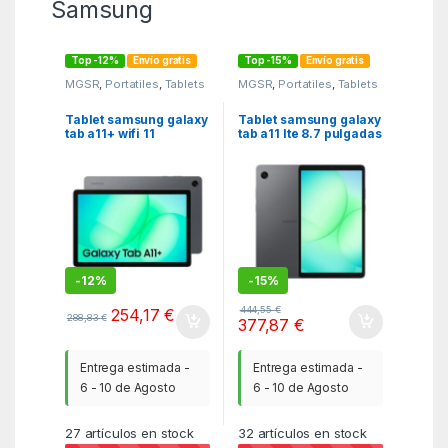
Samsung
Top -12%
Envío gratis
Top -15%
Envío gratis
MGSR
,
Portatiles
,
Tablets
MGSR
,
Portatiles
,
Tablets
Tablet samsung galaxy
Tablet samsung galaxy
tab a11+ wifi 11
tab a11 lte 8.7 pulgadas
pulgadas 6gb 128gb
8gb 128gb gris
gris
-
12%
-
15%
444,55
€
254,17
€
288,83
€
377,87
€
Entrega estimada -
Entrega estimada -
6 - 10 de Agosto
6 - 10 de Agosto
27
artículos en stock
32
artículos en stock