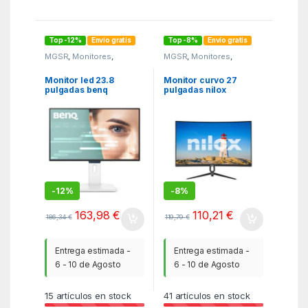
Top -12%
Envío gratis
Top -8%
Envío gratis
MGSR
,
Monitores
,
MGSR
,
Monitores
,
Monitores y tv
Monitores y tv
Monitor led 23.8
Monitor curvo 27
pulgadas benq
pulgadas nilox
gw2490tc ips – fhd – dp
nxm27crv2001 fhd
– hdmi – usb tipo c –
200hz
144hz – 5ms – vesa
100×100
-
12%
-
8%
163,98
€
110,21
€
186,34
€
119,79
€
Entrega estimada -
Entrega estimada -
6 - 10 de Agosto
6 - 10 de Agosto
15
artículos en stock
41
artículos en stock