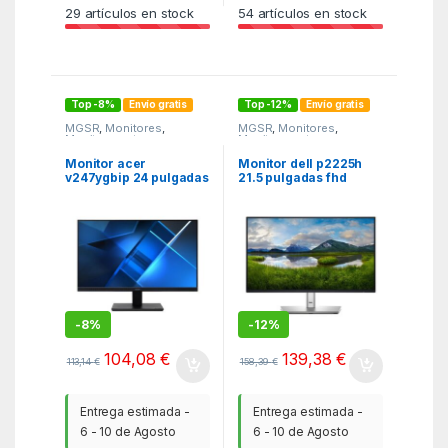
29
artículos en stock
54
artículos en stock
Top -8%
Envío gratis
Top -12%
Envío gratis
MGSR
,
Monitores
,
MGSR
,
Monitores
,
Monitores y tv
Monitores y tv
Monitor acer
Monitor dell p2225h
v247ygbip 24 pulgadas
21.5 pulgadas fhd
fhd 120hz
100hz
-
8%
-
12%
104,08
€
139,38
€
113,14
€
158,39
€
Entrega estimada -
Entrega estimada -
6 - 10 de Agosto
6 - 10 de Agosto