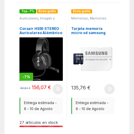
Top -7%
Envío gratis
Envío gratis
Auriculares
,
Imagen y
Memorias
,
Memorias
Sonido
,
ITC
secure digital (sd)
,
MGSR
Corsair HS55 STEREO
Tarjeta memoria
Auriculares Alámbrico
micro sd samsung
De mano Juego
microsdxc pro ultimate
Carbono
256gb clase 10 +
adaptador sd
-
7%
156,07
€
135,76
€
167,81
€
Entrega estimada -
Entrega estimada -
6 - 10 de Agosto
6 - 10 de Agosto
27
artículos en stock