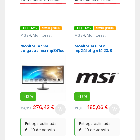
Top -12%
Envío gratis
Top -12%
Envío gratis
MGSR
,
Monitores
,
MGSR
,
Monitores
,
Monitores y tv
Monitores y tv
Monitor led 34
Monitor msi pro
pulgadas msi mp341cq
mp245phg e14 23.8
dp hdmi mm curvo
pulgadas fhd 144hz
uwqhd 100
panoramico 21:9
-
12%
-
12%
276,42
€
185,06
€
314,12
€
210,30
€
Entrega estimada -
Entrega estimada -
6 - 10 de Agosto
6 - 10 de Agosto