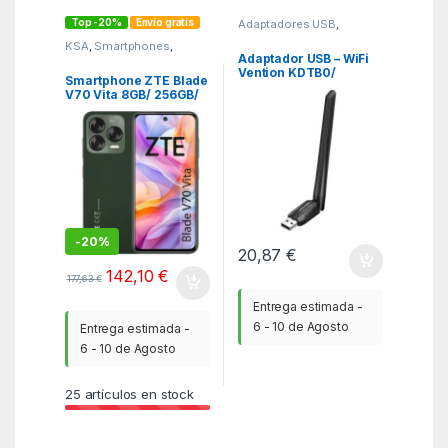
Top -20%
Envío gratis
Adaptadores USB
,
Adaptadores USB
,
KSA
KSA
,
Smartphones
,
SmartPhones y Moviles
Adaptador USB – WiFi
Vention KDTB0/
Smartphone ZTE Blade
650Mbps
V70 Vita 8GB/ 256GB/
6.7″/ Verde
-
20%
20,87
€
142,10
€
177,63
€
Entrega estimada -
6 - 10 de Agosto
Entrega estimada -
6 - 10 de Agosto
25
artículos en stock