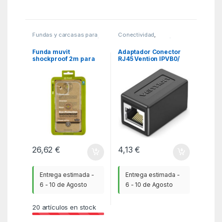
Fundas y carcasas para
Conectividad
,
moviles
,
MGSR
,
Telefonía
Conectores RJ45 / RJ11
,
KSA
Funda muvit
Adaptador Conector
shockproof 2m para
RJ45 Vention IPVB0/
apple iphone 16 pro
Cat.6 FTP/ RJ45
transparente
Hembra – RJ45
Hembra/ Negro
26,62
€
4,13
€
Entrega estimada -
Entrega estimada -
6 - 10 de Agosto
6 - 10 de Agosto
20
artículos en stock