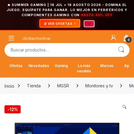
🔥 SUMMER GAMING | 18 JUL > 18 AGOSTO 2026
- DOMINA EL
JUEGO. EQUÍPATE PARA GANAR. LO MEJOR EN PERIFÉRICOS Y
COMPONENTES GAMING CON
HASTA 40% OFF
×
🛒 VER OFERTAS
Saltar a la navegación
Saltar al contenido
Open
0
Buscar por:
Ofertas
Novedades
Gaming
Lo más
Marcas
Appl
vendido
Inicio
Tienda
MGSR
Monitores y tv
Mo
🔍
-
12%