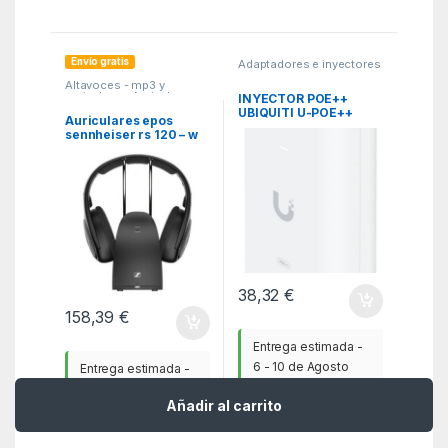
Envío gratis
Adaptadores e inyectores
de PoE
,
Adaptadores y
Altavoces - mp3 y
Convertidores
,
PCR
auriculares
,
Auriculares
,
INYECTOR POE++
MGSR
UBIQUITI U-POE++
Auriculares epos
60W 48V 1,25A
sennheiser rs 120 – w
tv negro
38,32
€
158,39
€
Entrega estimada -
6 - 10 de Agosto
Entrega estimada -
6 - 10 de Agosto
Añadir al carrito
100
artículos en stock