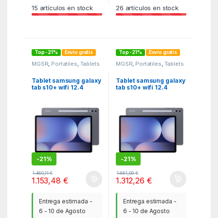
15
artículos en stock
26
artículos en stock
Top -21%
Envío gratis
Top -21%
Envío gratis
MGSR
,
Portatiles
,
Tablets
MGSR
,
Portatiles
,
Tablets
Tablet samsung galaxy
Tablet samsung galaxy
tab s10+ wifi 12.4
tab s10+ wifi 12.4
pulgadas 12 – 256gb
pulgadas 12 – 512gb
gris
gris
-
21%
-
21%
1.460,11
€
1.661,09
€
1.153,48
€
1.312,26
€
Entrega estimada -
Entrega estimada -
6 - 10 de Agosto
6 - 10 de Agosto