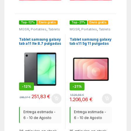
Top -12%
Envío gratis
Top -21%
Envío gratis
MGSR
,
Portatiles
,
Tablets
MGSR
,
Portatiles
,
Tablets
Tablet samsung galaxy
Tablet samsung galaxy
tab a11 lte 8.7 pulgadas
tab s11 5g 11 pulgadas
4gb 64gb gris
12gb 256gb gris
-
12%
-
21%
1.526,66
€
251,83
€
286,17
€
1.206,06
€
Entrega estimada -
Entrega estimada -
6 - 10 de Agosto
6 - 10 de Agosto