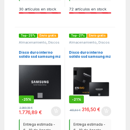
30
artículos en stock
72
artículos en stock
Top -25%
Envío gratis
Top -21%
Envío gratis
Almacenamiento
,
Discos
Almacenamiento
,
Discos
duros internos
,
MGSR
duros internos
,
MGSR
Disco duro interno
Disco duro interno
solido ssd samsung mz
solido ssd samsung mz
– 77e4t0b – eu – 870
– 77e500b – eu – 870
evo – 4tb – 2.5
evo – 500gb – 2.5
-
25%
-
21%
2.369,18
€
316,50
€
400,63
€
1.776,89
€
Entrega estimada -
Entrega estimada -