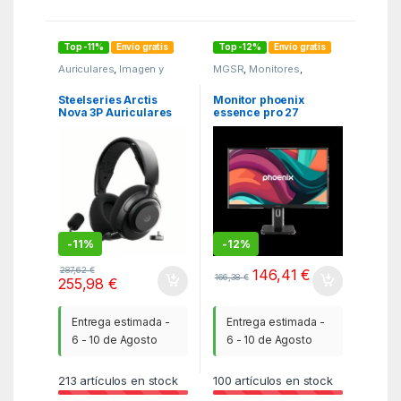
Top -11%
Envío gratis
Top -12%
Envío gratis
Auriculares
,
Imagen y
MGSR
,
Monitores
,
Sonido
,
ITC
Monitores y tv
Steelseries Arctis
Monitor phoenix
Nova 3P Auriculares
essence pro 27
Inalámbrico Diadema
pulgadas fhd 100hz
Música/uso diario
Bluetooth Negro
-
11%
-
12%
287,62
€
146,41
€
166,38
€
255,98
€
Entrega estimada -
Entrega estimada -
6 - 10 de Agosto
6 - 10 de Agosto
213
artículos en stock
100
artículos en stock