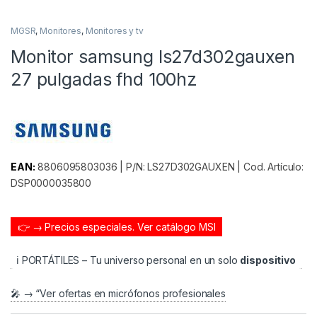
MGSR
,
Monitores
,
Monitores y tv
Monitor samsung ls27d302gauxen
27 pulgadas fhd 100hz
EAN:
8806095803036 | P/N: LS27D302GAUXEN | Cod. Artículo:
DSP0000035800
👉 → Precios especiales.
Ver catálogo MSI
ℹ️ PORTÁTILES – Tu universo personal en un solo
dispositivo
🎤 → “Ver ofertas en micrófonos profesionales