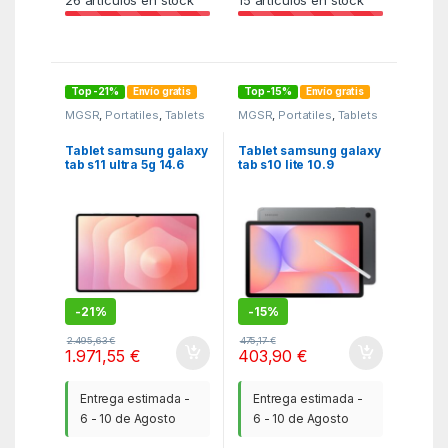
26
artículos en stock
15
artículos en stock
Top -21%
Envío gratis
Top -15%
Envío gratis
MGSR
,
Portatiles
,
Tablets
MGSR
,
Portatiles
,
Tablets
Tablet samsung galaxy
Tablet samsung galaxy
tab s11 ultra 5g 14.6
tab s10 lite 10.9
pulgadas 12gb 512gb
pulgadas – 8gb – 256gb
gris
– wifi – gris
-
21%
-
15%
2.495,63
€
475,17
€
1.971,55
€
403,90
€
Entrega estimada -
Entrega estimada -
6 - 10 de Agosto
6 - 10 de Agosto