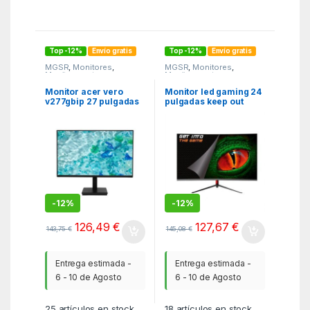
Top -12%
Envío gratis
Top -12%
Envío gratis
MGSR
,
Monitores
,
MGSR
,
Monitores
,
Monitores y tv
Monitores y tv
Monitor acer vero
Monitor led gaming 24
v277gbip 27 pulgadas
pulgadas keep out
fhd 120hz
xgm24pro4 200hz
hdmi dp curvo
-
12%
-
12%
126,49
€
127,67
€
143,75
€
145,08
€
Entrega estimada -
Entrega estimada -
6 - 10 de Agosto
6 - 10 de Agosto
25
artículos en stock
18
artículos en stock