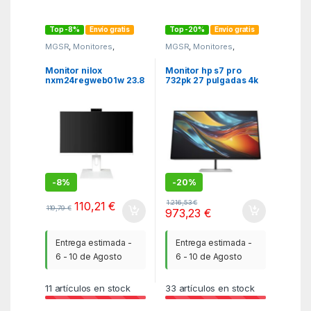
Top -8%
Envío gratis
Top -20%
Envío gratis
MGSR
,
Monitores
,
MGSR
,
Monitores
,
Monitores y tv
Monitores y tv
Monitor nilox
Monitor hp s7 pro
nxm24regweb01w 23.8
732pk 27 pulgadas 4k
pulgadas fhd 75hz
uhd 60hz
-
8%
-
20%
1.216,53
€
110,21
€
119,79
€
973,23
€
Entrega estimada -
Entrega estimada -
6 - 10 de Agosto
6 - 10 de Agosto
11
artículos en stock
33
artículos en stock