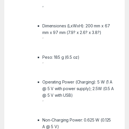
‘
Dimensiones (LxWxH): 200 mm x 67
mm x 97 mm (7.9? x 2.6? x 3.8?)
‘
Peso: 185 g (6.5 oz)
‘
Operating Power (Charging): 5 W (1 A
@ 5 V with power supply); 2.5W (0.5 A
@ 5 V with USB)
‘
Non-Charging Power: 0.625 W (0.125
A @ 5 V)