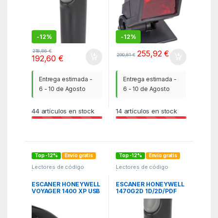
-
12%
-
12%
218,86
€
255,92
€
290,81
€
192,60
€
Entrega estimada -
Entrega estimada -
6 - 10 de Agosto
6 - 10 de Agosto
44
artículos en stock
14
artículos en stock
Top -12%
Envío gratis
Top -12%
Envío gratis
Lectores de código
Lectores de código
barras
,
Lectores de
barras
,
Lectores de
código barras
,
Lectores e
código barras
,
Lectores e
Impresoras
,
PCR
,
TPV
Impresoras
,
PCR
,
TPV
ESCANER HONEYWELL
ESCANER HONEYWELL
VOYAGER 1400 XP USB
1470G2D 1D/2D/PDF
NEGRO
OMNIDIRECCIONAL +
STAND FLEXIBLE