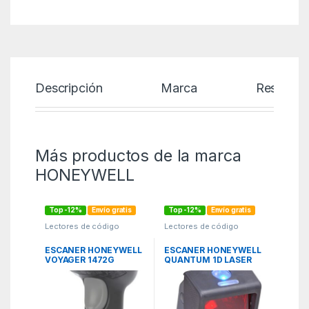
Descripción
Marca
Reseñas
Más productos de la marca
HONEYWELL
Top -12%
Envío gratis
Top -12%
Envío gratis
Lectores de código
Lectores de código
barras
,
Lectores de
barras
,
Lectores de
código barras
,
Lectores e
código barras
,
Lectores e
Impresoras
,
PCR
,
TPV
Impresoras
,
PCR
,
TPV
ESCANER HONEYWELL
ESCANER HONEYWELL
VOYAGER 1472G
QUANTUM 1D LASER
BLUETOOTH 1D/2D
OMNIDIRECCIONAL
CABLE USB