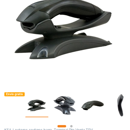
Envío gratis
KSA
,
Lectores codigos barra
,
Terminal Pto Venta TPV