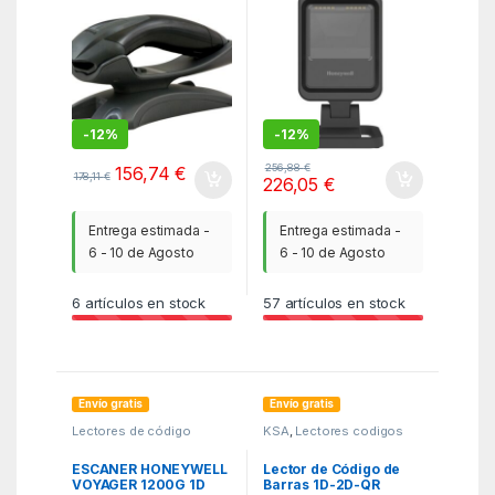
NEGRO HASTA 10M
-
12%
-
12%
256,88
€
156,74
€
178,11
€
226,05
€
Entrega estimada -
Entrega estimada -
6 - 10 de Agosto
6 - 10 de Agosto
6
artículos en stock
57
artículos en stock
Envío gratis
Envío gratis
Lectores de código
KSA
,
Lectores codigos
barras
,
Lectores de
barra
,
Terminal Pto Venta
código barras
,
Lectores e
TPV
Impresoras
,
PCR
,
TPV
ESCANER HONEYWELL
Lector de Código de
VOYAGER 1200G 1D
Barras 1D-2D-QR