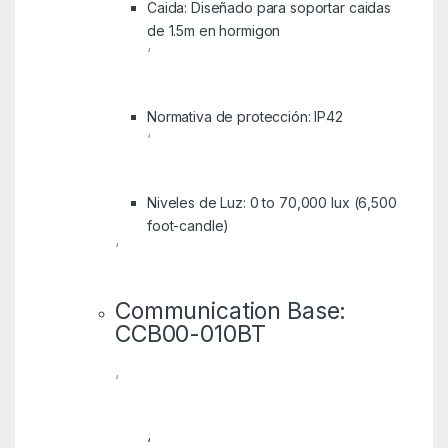
Caida: Diseñado para soportar caidas
de 1.5m en hormigon
‘
Normativa de protección: IP42
‘
Niveles de Luz: 0 to 70,000 lux (6,500
foot-candle)
‘
Communication Base:
CCB00-010BT
‘
‘