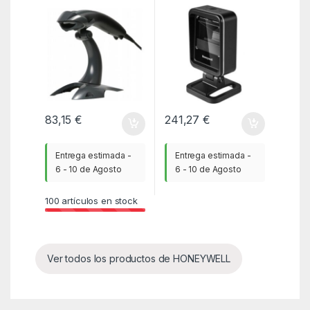
USB NEGRO MULTI
Honeywell Genesis XP
INTERFACE: RS232
7680g/ USB
KBW USB
83,15
€
241,27
€
Entrega estimada -
Entrega estimada -
6 - 10 de Agosto
6 - 10 de Agosto
100
artículos en stock
Ver todos los productos de HONEYWELL