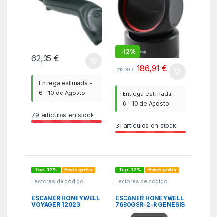
-
12%
62,35
€
186,91
€
212,39
€
Entrega estimada -
6 - 10 de Agosto
Entrega estimada -
6 - 10 de Agosto
79
artículos en stock
31
artículos en stock
Top -12%
Envío gratis
Top -12%
Envío gratis
Lectores de código
Lectores de código
barras
,
Lectores de
barras
,
Lectores de
código barras
,
Lectores e
código barras
,
Lectores e
Impresoras
,
PCR
,
TPV
Impresoras
,
PCR
,
TPV
ESCANER HONEYWELL
ESCANER HONEYWELL
VOYAGER 1202G
7680GSR-2-R GENESIS
BLUETOOTH 1D USB
XP USB KIT