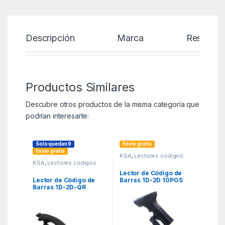
Descripción
Marca
Reseñas
Productos Similares
Descubre otros productos de la misma categoría que
podrían interesarte:
Solo quedan 9
Envío gratis
Envío gratis
KSA
,
Lectores codigos
barra
,
Terminal Pto Venta
KSA
,
Lectores codigos
TPV
barra
,
Terminal Pto Venta
Lector de Código de
TPV
Lector de Código de
Barras 1D-2D 10POS
Barras 1D-2D-QR
IS-300WN/
Honeywell Voyager XP
Inalámbrico
Curve 1400G/ USB