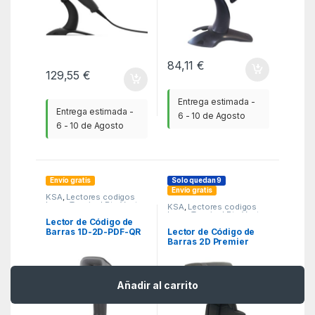
84,11
€
129,55
€
Entrega estimada -
Entrega estimada -
6 - 10 de Agosto
6 - 10 de Agosto
Envío gratis
Solo quedan 9
Envío gratis
KSA
,
Lectores codigos
barra
,
Terminal Pto Venta
KSA
,
Lectores codigos
TPV
barra
,
Terminal Pto Venta
Lector de Código de
TPV
Lector de Código de
Barras 1D-2D-PDF-QR
Barras 2D Premier
Honeywell Voyager
MS3-2D BR/ Bluetooth/
Extreme Performance
USB/ Radiofrecuencia
(XP) 1470G/ USB
Añadir al carrito