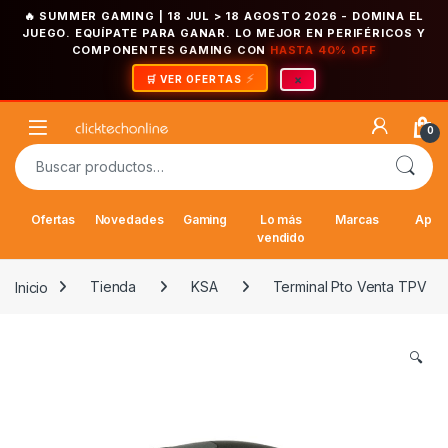
🔥 SUMMER GAMING | 18 JUL > 18 AGOSTO 2026
- DOMINA EL
JUEGO. EQUÍPATE PARA GANAR. LO MEJOR EN PERIFÉRICOS Y
COMPONENTES GAMING CON
HASTA 40% OFF
×
🛒 VER OFERTAS
Saltar a la navegación
Saltar al contenido
Open
0
Buscar por:
Ofertas
Novedades
Gaming
Lo más
Marcas
Appl
vendido
Inicio
Tienda
KSA
Terminal Pto Venta TPV
🔍