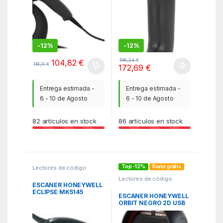
-
12%
-
12%
196,24
€
104,82
€
119,11
€
172,69
€
Entrega estimada -
Entrega estimada -
6 - 10 de Agosto
6 - 10 de Agosto
82
artículos en stock
86
artículos en stock
Top -12%
Envío gratis
Lectores de código
barras
,
Lectores de
Lectores de código
código barras
,
Lectores e
barras
,
Lectores de
Impresoras
,
PCR
,
TPV
ESCANER HONEYWELL
código barras
,
Lectores e
ECLIPSE MK5145
Impresoras
,
PCR
,
TPV
ESCANER HONEYWELL
INTERFACE USB
ORBIT NEGRO 2D USB
INCLUYE CABLE + F.A.