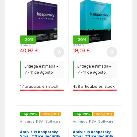
-
20%
-
20%
51,22
€
23,82
€
40,97
€
19,06
€
Entrega estimada -
Entrega estimada -
7 - 11 de Agosto
7 - 11 de Agosto
17
artículos en stock
458
artículos en stock
Top -20%
Envío gratis
Top -20%
Envío gratis
Antivirus
,
KSA
,
Software
Antivirus
,
KSA
,
Software
Antivirus Kaspersky
Antivirus Kaspersky
Small Office Security
Small Office Security