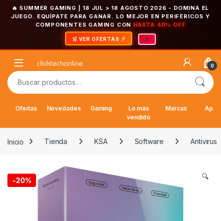
🔥 SUMMER GAMING | 18 JUL > 18 AGOSTO 2026
- DOMINA EL
JUEGO. EQUÍPATE PARA GANAR. LO MEJOR EN PERIFÉRICOS Y
COMPONENTES GAMING CON
HASTA 40% OFF
×
🛒 VER OFERTAS
Saltar a la navegación
Saltar al contenido
Open
0
Buscar por:
Ofertas
Novedades
Gaming
Lo más
Marcas
Appl
vendido
Inicio
Tienda
KSA
Software
Antivirus
🔍
-
20%