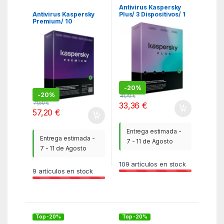
Antivirus Kaspersky
Antivirus Kaspersky
Plus/ 3 Dispositivos/ 1
Premium/ 10
Año
Dispositivos/ 1 Año
-
20%
-
20%
41,70
€
71,50
€
33,36
€
57,20
€
Entrega estimada -
Entrega estimada -
7 - 11 de Agosto
7 - 11 de Agosto
109
artículos en stock
9
artículos en stock
Top -20%
Top -20%