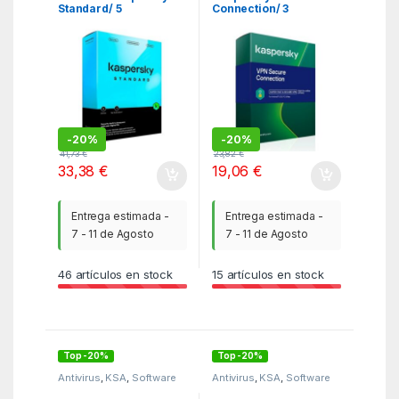
Standard/ 5
Connection/ 3
Dispositivos/ 1 Año
Dispositivos/ 1 Año
-
20%
-
20%
41,73
€
23,82
€
33,38
€
19,06
€
Entrega estimada -
Entrega estimada -
7 - 11 de Agosto
7 - 11 de Agosto
46
artículos en stock
15
artículos en stock
Top -20%
Top -20%
Antivirus
,
KSA
,
Software
Antivirus
,
KSA
,
Software