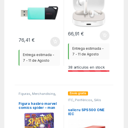
66,91
€
76,41
€
Entrega estimada -
7 - 11 de Agosto
Entrega estimada -
7 - 11 de Agosto
38
artículos en stock
Envío gratis
Figuras
,
Merchandising
,
MGSR
ITC
,
Periféricos
,
SAIs
Figura hasbro marvel
comics spider – man
salicru SPS 500 ONE
retro marvel’s
IEC
mysterio