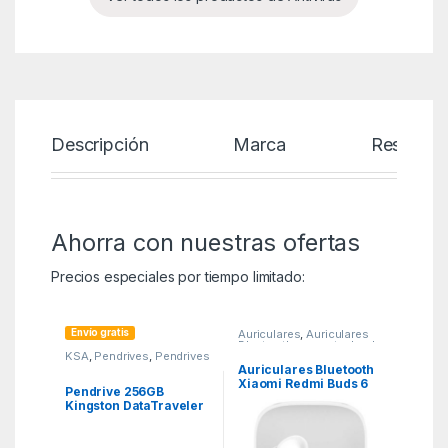
Descripción
Marca
Reseñas
Ahorra con nuestras ofertas
Precios especiales por tiempo limitado:
Envío gratis
Auriculares
,
Auriculares
Bluetooth con estuche de
KSA
,
Pendrives
,
Pendrives
carga
,
KSA
Auriculares Bluetooth
Xiaomi Redmi Buds 6
Pendrive 256GB
con estuche de carga/
Kingston DataTraveler
Autonomía 10h/
Exodia M USB 3.2
Blancos