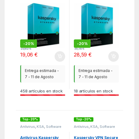
Dispositivo/ 1 Año
Dispositivos/ 1 Año
-
20%
-
20%
23,82
€
35,74
€
19,06
€
28,59
€
Entrega estimada -
Entrega estimada -
7 - 11 de Agosto
7 - 11 de Agosto
458
artículos en stock
18
artículos en stock
Top -20%
Top -20%
Antivirus
,
KSA
,
Software
Antivirus
,
KSA
,
Software
Antivirus Kaspersky
Kaspersky VPN Secure