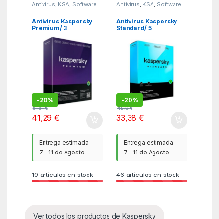
Antivirus
,
KSA
,
Software
Antivirus
,
KSA
,
Software
Antivirus Kaspersky
Antivirus Kaspersky
Premium/ 3
Standard/ 5
Dispositivos/ 1 Año
Dispositivos/ 1 Año
-
20%
-
20%
51,61
€
41,73
€
41,29
€
33,38
€
Entrega estimada -
Entrega estimada -
7 - 11 de Agosto
7 - 11 de Agosto
19
artículos en stock
46
artículos en stock
Ver todos los productos de Kaspersky