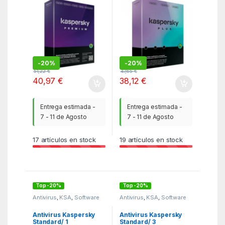
-
20%
-
20%
51,22
€
47,65
€
40,97
€
38,12
€
Entrega estimada -
Entrega estimada -
7 - 11 de Agosto
7 - 11 de Agosto
17
artículos en stock
19
artículos en stock
Top -20%
Top -20%
Antivirus
,
KSA
,
Software
Antivirus
,
KSA
,
Software
Antivirus Kaspersky
Antivirus Kaspersky
Standard/ 1
Standard/ 3