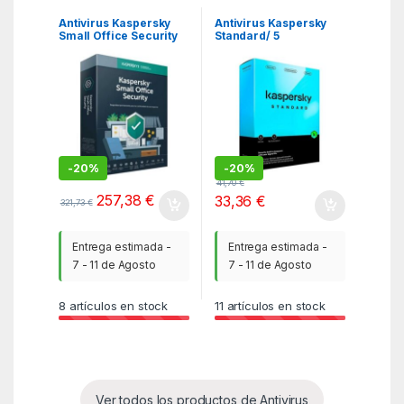
Antivirus Kaspersky
Antivirus Kaspersky
Small Office Security
Standard/ 5
7/ 10 Dispositivos + 1
Dispositivos/ 1 Año
Servidor/ 1 Año
-
20%
-
20%
41,70
€
257,38
€
33,36
€
321,73
€
Entrega estimada -
Entrega estimada -
7 - 11 de Agosto
7 - 11 de Agosto
8
artículos en stock
11
artículos en stock
Ver todos los productos de Antivirus