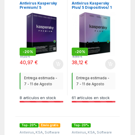
Antivirus Kaspersky
Antivirus Kaspersky
Premium/ 5
Plus/ 5 Dispositivos/ 1
Dispositivos/ 1 Año
Año
-
20%
-
20%
51,22
€
47,65
€
40,97
€
38,12
€
Entrega estimada -
Entrega estimada -
7 - 11 de Agosto
7 - 11 de Agosto
8
artículos en stock
61
artículos en stock
Top -20%
Envío gratis
Top -20%
Antivirus
,
KSA
,
Software
Antivirus
,
KSA
,
Software