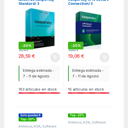
Standard/ 3
Connection/ 3
Dispositivos/ 1 Año
Dispositivos/ 1 Año
-
20%
-
20%
35,74
€
23,82
€
28,59
€
19,06
€
Entrega estimada -
Entrega estimada -
7 - 11 de Agosto
7 - 11 de Agosto
163
artículos en stock
15
artículos en stock
Solo quedan 9
Top -20%
Top -20%
Antivirus
,
KSA
,
Software
Antivirus
,
KSA
,
Software