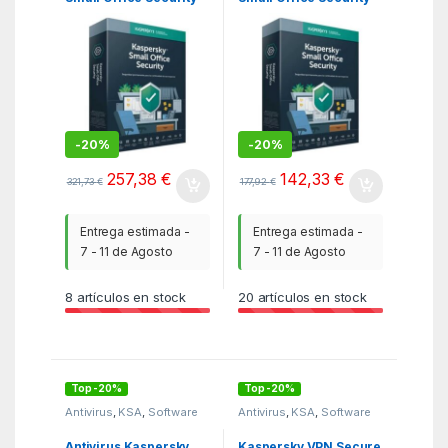
7/ 10 Dispositivos + 1
7/ 5 Dispositivos + 1
Servidor/ 1 Año
Servidor/ 1 Año
-
20%
-
20%
257,38
€
142,33
€
321,73
€
177,92
€
Entrega estimada -
Entrega estimada -
7 - 11 de Agosto
7 - 11 de Agosto
8
artículos en stock
20
artículos en stock
Top -20%
Top -20%
Antivirus
,
KSA
,
Software
Antivirus
,
KSA
,
Software
Antivirus Kaspersky
Kaspersky VPN Secure