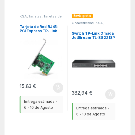
Envío gratis
KSA
,
Tarjetas
,
Tarjetas de
Red
Conectividad
,
KSA
,
Switchs
Tarjeta de Red RJ45-
PCI Express TP-Link
Switch TP-Link Omada
TG-3468/ 1000Mbps
JetStream TL-SG2218P
18 Puertos/ RJ-45
10/100/1000/ PoE+
15,83
€
382,94
€
Entrega estimada -
6 - 10 de Agosto
Entrega estimada -
6 - 10 de Agosto