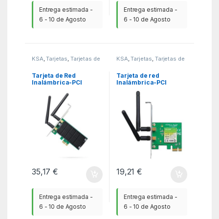
Entrega estimada -
Entrega estimada -
6 - 10 de Agosto
6 - 10 de Agosto
KSA
,
Tarjetas
,
Tarjetas de
KSA
,
Tarjetas
,
Tarjetas de
Red
Red
Tarjeta de Red
Tarjeta de red
Inalámbrica-PCI
Inalámbrica-PCI
Express TP-Link
Express TP-Link TL-
Archer T4E/
WN881ND/ 300Mbps/
1200Mbps/ 2.4/5GHz
2.4GHz
35,17
€
19,21
€
Entrega estimada -
Entrega estimada -
6 - 10 de Agosto
6 - 10 de Agosto