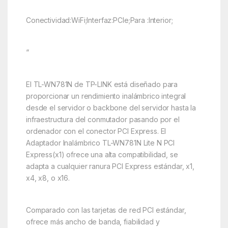
Conectividad:WiFi;Interfaz:PCIe;Para :Interior;
“
El TL-WN781N de TP-LINK está diseñado para
proporcionar un rendimiento inalámbrico integral
desde el servidor o backbone del servidor hasta la
infraestructura del conmutador pasando por el
ordenador con el conector PCI Express. El
Adaptador Inalámbrico TL-WN781N Lite N PCI
Express(x1) ofrece una alta compatibilidad, se
adapta a cualquier ranura PCI Express estándar, x1,
x4, x8, o x16.
Comparado con las tarjetas de red PCI estándar,
ofrece más ancho de banda, fiabilidad y