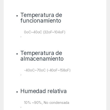
Temperatura de
funcionamiento
0oC~40oC (32oF~104oF)
‘
Temperatura de
almacenamiento
-40oC~70oC (-40oF~158oF)
‘
Humedad relativa
10% ~90%, No condensada
‘