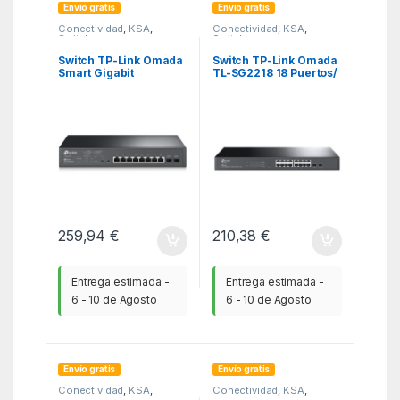
Envío gratis
Envío gratis
Conectividad
,
KSA
,
Conectividad
,
KSA
,
Switchs
Switchs
Switch TP-Link Omada
Switch TP-Link Omada
Smart Gigabit
TL-SG2218 18 Puertos/
JetStream TL-
RJ-45 10/100/1000/
SG2210MP 10 Puertos/
SFP
RJ-45 10/100/1000
PoE/ SFP
259,94
€
210,38
€
Entrega estimada -
Entrega estimada -
6 - 10 de Agosto
6 - 10 de Agosto
Envío gratis
Envío gratis
Conectividad
,
KSA
,
Conectividad
,
KSA
,
Switchs
Switchs