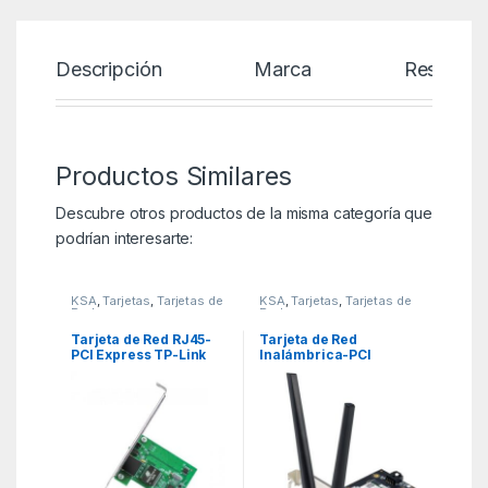
Descripción
Marca
Reseñas
Productos Similares
Descubre otros productos de la misma categoría que
podrían interesarte:
KSA
,
Tarjetas
,
Tarjetas de
KSA
,
Tarjetas
,
Tarjetas de
Red
Red
Tarjeta de Red RJ45-
Tarjeta de Red
PCI Express TP-Link
Inalámbrica-PCI
TG-3468/ 1000Mbps
Express Asus PCE-
AXE5400/ 5400Mbps/
2.4/5/6GHz