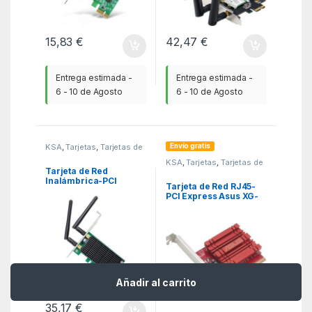
15,83
€
42,47
€
Entrega estimada -
Entrega estimada -
6 - 10 de Agosto
6 - 10 de Agosto
Envío gratis
KSA
,
Tarjetas
,
Tarjetas de
Red
KSA
,
Tarjetas
,
Tarjetas de
Red
Tarjeta de Red
Inalámbrica-PCI
Tarjeta de Red RJ45-
Express TP-Link
PCI Express Asus XG-
Archer T4E/
C100C V3/ 10Gbps
1200Mbps/ 2.4/5GHz
Añadir al carrito
35,17
€