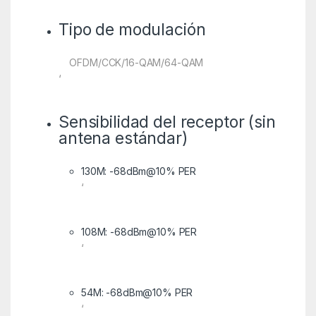
Tipo de modulación
OFDM/CCK/16-QAM/64-QAM
‘
Sensibilidad del receptor (sin
antena estándar)
130M: -68dBm@10% PER
‘
108M: -68dBm@10% PER
‘
54M: -68dBm@10% PER
‘