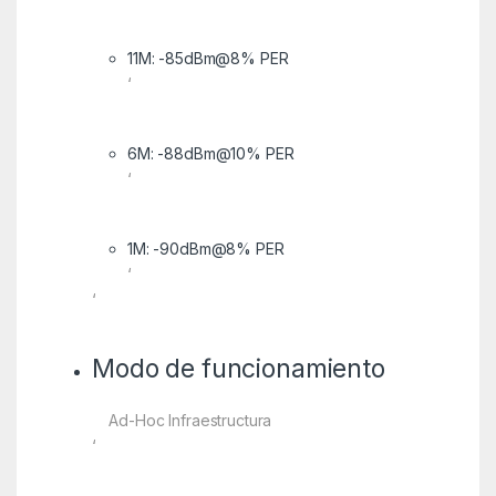
11M: -85dBm@8% PER
‘
6M: -88dBm@10% PER
‘
1M: -90dBm@8% PER
‘
‘
Modo de funcionamiento
Ad-Hoc Infraestructura
‘