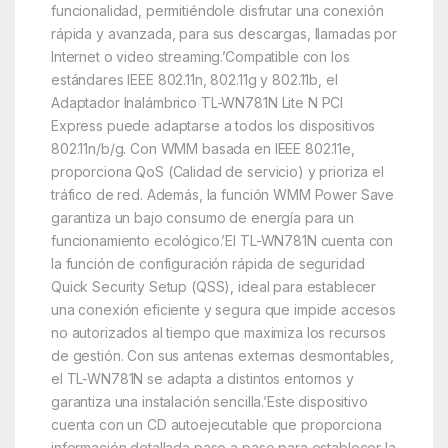
funcionalidad, permitiéndole disfrutar una conexión
rápida y avanzada, para sus descargas, llamadas por
Internet o video streaming.’Compatible con los
estándares IEEE 802.11n, 802.11g y 802.11b, el
Adaptador Inalámbrico TL-WN781N Lite N PCI
Express puede adaptarse a todos los dispositivos
802.11n/b/g. Con WMM basada en IEEE 802.11e,
proporciona QoS (Calidad de servicio) y prioriza el
tráfico de red. Además, la función WMM Power Save
garantiza un bajo consumo de energía para un
funcionamiento ecológico.’El TL-WN781N cuenta con
la función de configuración rápida de seguridad
Quick Security Setup (QSS), ideal para establecer
una conexión eficiente y segura que impide accesos
no autorizados al tiempo que maximiza los recursos
de gestión. Con sus antenas externas desmontables,
el TL-WN781N se adapta a distintos entornos y
garantiza una instalación sencilla.’Este dispositivo
cuenta con un CD autoejecutable que proporciona
información detallada paso a paso para establecer la