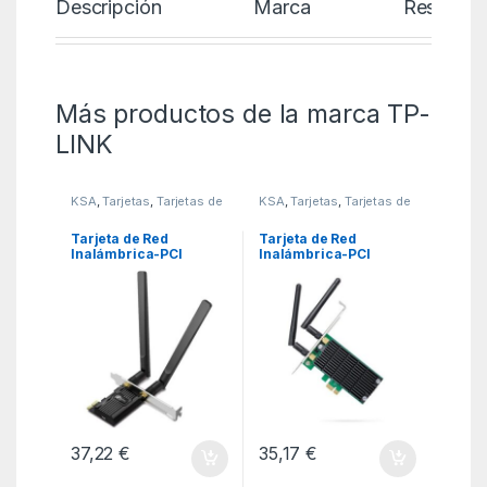
Descripción
Marca
Reseñas
Más productos de la marca TP-
LINK
KSA
,
Tarjetas
,
Tarjetas de
KSA
,
Tarjetas
,
Tarjetas de
Red
Red
Tarjeta de Red
Tarjeta de Red
Inalámbrica-PCI
Inalámbrica-PCI
Express TP-Link
Express TP-Link
Archer TX20E/
Archer T4E/
1800Mbps/ 2.4/5GHz
1200Mbps/ 2.4/5GHz
37,22
€
35,17
€