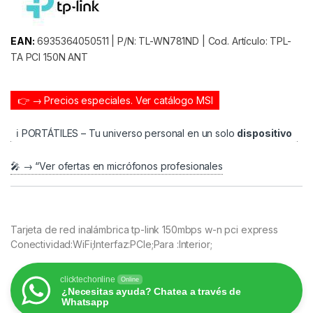
EAN:
6935364050511 | P/N: TL-WN781ND | Cod. Artículo: TPL-
TA PCI 150N ANT
👉 → Precios especiales.
Ver catálogo MSI
ℹ️ PORTÁTILES – Tu universo personal en un solo
dispositivo
🎤 → “Ver ofertas en micrófonos profesionales
Tarjeta de red inalámbrica tp-link 150mbps w-n pci express
Conectividad:WiFi;Interfaz:PCIe;Para :Interior;
clicktechonline
Online
¿Necesitas ayuda? Chatea a través de
Whatsapp