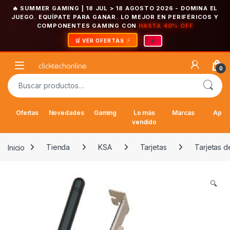
🔥 SUMMER GAMING | 18 JUL > 18 AGOSTO 2026
- DOMINA EL
JUEGO. EQUÍPATE PARA GANAR. LO MEJOR EN PERIFÉRICOS Y
COMPONENTES GAMING CON
HASTA 40% OFF
×
🛒 VER OFERTAS
Saltar a la navegación
Saltar al contenido
Open
0
Buscar por:
Ofertas
Novedades
Gaming
Lo más
Marcas
Appl
vendido
Inicio
Tienda
KSA
Tarjetas
Tarjetas 
🔍