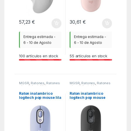
57,23
€
30,61
€
Entrega estimada -
Entrega estimada -
6 - 10 de Agosto
6 - 10 de Agosto
100
artículos en stock
55
artículos en stock
MGSR
,
Ratones
,
Ratones
MGSR
,
Ratones
,
Ratones
- joystick y tabletas
- joystick y tabletas
Raton inalambrico
Raton inalambrico
logitech pop mouse lila
logitech pop mouse
grafito