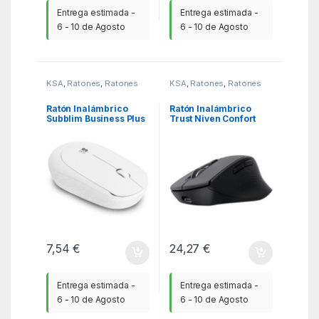
Entrega estimada -
Entrega estimada -
6 - 10 de Agosto
6 - 10 de Agosto
KSA
,
Ratones
,
Ratones
KSA
,
Ratones
,
Ratones
Ratón Inalámbrico
Ratón Inalámbrico
Subblim Business Plus
Trust Niven Confort
Silencioso/ Hasta 1200
26021/ Batería
DPI/ Blanco
recargable/ Hasta
3200 DPI/ Negro
7,54
€
24,27
€
Entrega estimada -
Entrega estimada -
6 - 10 de Agosto
6 - 10 de Agosto