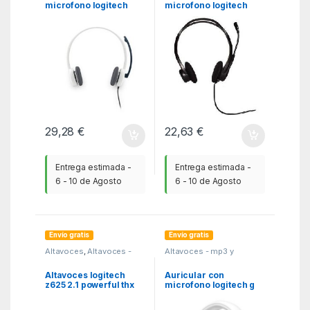
microfono logitech
microfono logitech
headset h150 blanco
pc960 usb
29,28
€
22,63
€
Entrega estimada -
Entrega estimada -
6 - 10 de Agosto
6 - 10 de Agosto
Envío gratis
Envío gratis
Altavoces
,
Altavoces -
Altavoces - mp3 y
mp3 y auriculares
,
MGSR
auriculares
,
Auriculares
,
MGSR
Altavoces logitech
Auricular con
z625 2.1 powerful thx
microfono logitech g
sound 400w
g735 gaming wiresless
inalambrico blanco