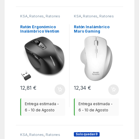
KSA
,
Ratones
,
Ratones
KSA
,
Ratones
,
Ratones
Ratón Ergonómico
Ratón Inalámbrico
Inalámbrico Vention
Mars Gaming
KTMB0/ Hasta 4000
MMWERGO/ Hasta
DPI
3200 DPI/ Blanco
12,81
€
12,34
€
Entrega estimada -
Entrega estimada -
6 - 10 de Agosto
6 - 10 de Agosto
Solo quedan 9
KSA
,
Ratones
,
Ratones