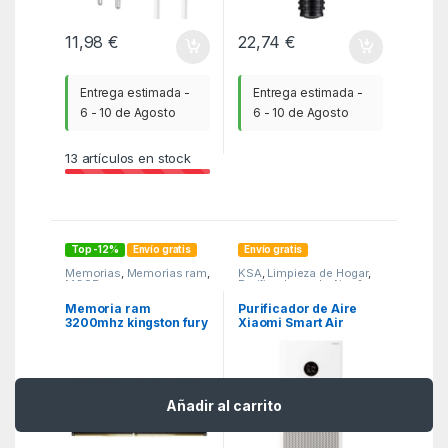
11,98
€
22,74
€
Entrega estimada -
Entrega estimada -
6 - 10 de Agosto
6 - 10 de Agosto
13
artículos en stock
Top -12%
Envío gratis
Envío gratis
Memorias
,
Memorias ram
,
KSA
,
Limpieza de Hogar
,
MGSR
Purificadores de Aire &
Aroma
Memoria ram
Purificador de Aire
3200mhz kingston fury
Xiaomi Smart Air
beast ddr4 2x8gb 16gb
Purifier 4 Lite/ Filtro
cl16
HEPA/ WiFi/ Hasta
43m2/ 61dB
Añadir al carrito