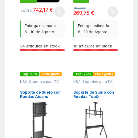
306,53
€
742,17
€
927,71
€
269,75
€
Entrega estimada -
Entrega estimada -
6 - 10 de Agosto
6 - 10 de Agosto
34
artículos en stock
10
artículos en stock
Top -25%
Envío gratis
Top -25%
Envío gratis
KSA
,
Soportes para TV
,
KSA
,
Soportes para TV
,
Soportes TV
Soportes TV
Soporte de Suelo con
Soporte de Suelo con
Ruedas Aisens
Ruedas TooQ
FT100E-263 para TV
FS20208M-B para TV
de 60-100″/ hasta
de 55-100″/ hasta
90kg
120kg