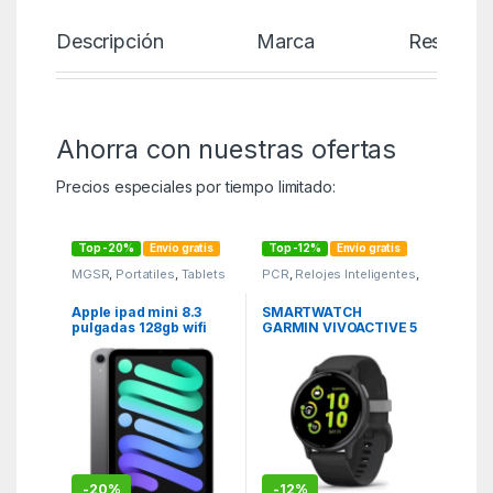
Descripción
Marca
Reseñas
Ahorra con nuestras ofertas
Precios especiales por tiempo limitado:
Top -20%
Envío gratis
Top -12%
Envío gratis
MGSR
,
Portatiles
,
Tablets
PCR
,
Relojes Inteligentes
,
Smartwatches
Apple ipad mini 8.3
SMARTWATCH
pulgadas 128gb wifi
GARMIN VIVOACTIVE 5
space grey
GPS WIFI BLACK/SLATE
-
20%
-
12%