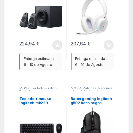
224,94
€
207,64
€
Entrega estimada -
Entrega estimada -
6 - 10 de Agosto
6 - 10 de Agosto
MGSR
,
Teclado + ratón
,
MGSR
,
Ratones
,
Ratones
Teclados
- joystick y tabletas
Teclado + mouse
Raton gaming logitech
logitech mk220
g502 hero negro
wireless inalambrico
negro portugues