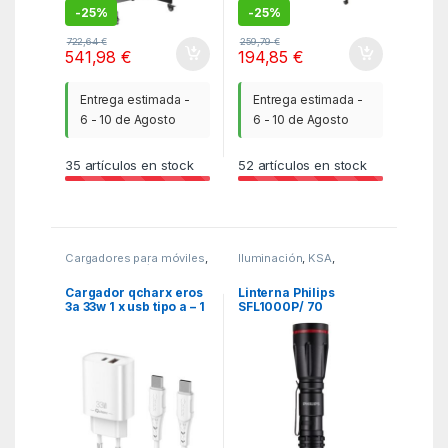
-
25%
-
25%
722,64
€
259,79
€
541,98
€
194,85
€
Entrega estimada -
Entrega estimada -
6 - 10 de Agosto
6 - 10 de Agosto
35
artículos en stock
52
artículos en stock
Cargadores para móviles
,
Iluminación
,
KSA
,
MGSR
,
Telefonía
Linternas y Aros de Luz
Cargador qcharx eros
Linterna Philips
3a 33w 1 x usb tipo a – 1
SFL1000P/ 70
x usb tipo c blanco +
Lúmenes/ 1 pilas *AA
cable usb tipo c