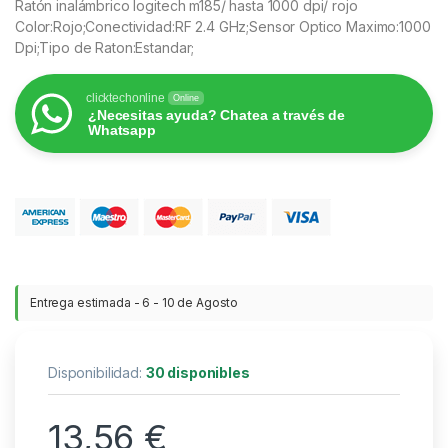
Ratón inalámbrico logitech m185/ hasta 1000 dpi/ rojo
Color:Rojo;Conectividad:RF 2.4 GHz;Sensor Optico Maximo:1000
Dpi;Tipo de Raton:Estandar;
clicktechonline
Online
¿Necesitas ayuda? Chatea a través de
Whatsapp
Entrega estimada - 6 - 10 de Agosto
Disponibilidad:
30 disponibles
13,56
€