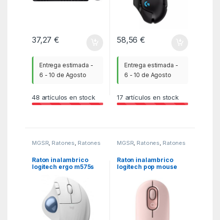
37,27
€
58,56
€
Entrega estimada -
Entrega estimada -
6 - 10 de Agosto
6 - 10 de Agosto
48
artículos en stock
17
artículos en stock
MGSR
,
Ratones
,
Ratones
MGSR
,
Ratones
,
Ratones
- joystick y tabletas
- joystick y tabletas
Raton inalambrico
Raton inalambrico
logitech ergo m575s
logitech pop mouse
blanco
rosa