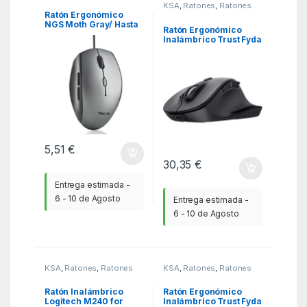
KSA
,
Ratones
,
Ratones
Ratón Ergonómico
NGS Moth Gray/ Hasta
Ratón Ergonómico
1600 DPI/ Gris
Inalámbrico Trust Fyda
Multidispositivo/
Batería recargable/
Hasta 2400 DPI
5,51
€
30,35
€
Entrega estimada -
6 - 10 de Agosto
Entrega estimada -
6 - 10 de Agosto
KSA
,
Ratones
,
Ratones
KSA
,
Ratones
,
Ratones
Ratón Inalámbrico
Ratón Ergonómico
Logitech M240 for
Inalámbrico Trust Fyda