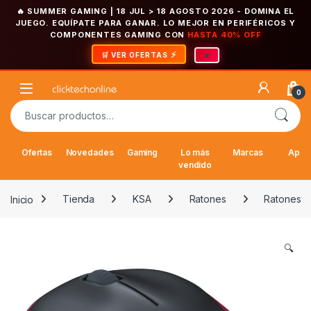
🔥 SUMMER GAMING | 18 JUL > 18 AGOSTO 2026
- DOMINA EL
JUEGO. EQUÍPATE PARA GANAR. LO MEJOR EN PERIFÉRICOS Y
COMPONENTES GAMING CON
HASTA 40% OFF
×
🛒 VER OFERTAS
Saltar a la navegación
Saltar al contenido
Open
0
Buscar por:
Ofertas
Novedades
Gaming
Lo más
Marcas
Appl
vendido
Inicio
Tienda
KSA
Ratones
Ratones
🔍