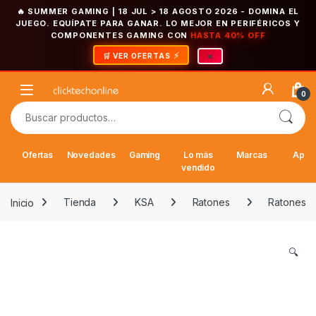
🔥 SUMMER GAMING | 18 JUL > 18 AGOSTO 2026
- DOMINA EL
JUEGO. EQUÍPATE PARA GANAR. LO MEJOR EN PERIFÉRICOS Y
COMPONENTES GAMING CON
HASTA 40% OFF
×
🛒 VER OFERTAS
Saltar a la navegación
Saltar al contenido
Open
0
Buscar por:
Ofertas
Novedades
Gaming
Lo más
Marcas
Appl
vendido
Inicio
Tienda
KSA
Ratones
Ratones
🔍