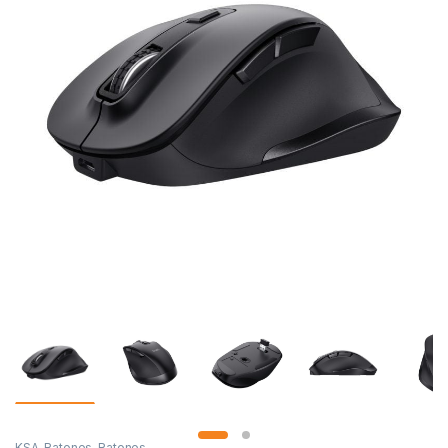
KSA
,
Ratones
,
Ratones