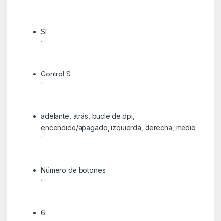
‘
Sí
‘
Control S
‘
adelante, atrás, bucle de dpi,
encendido/apagado, izquierda, derecha, medio
‘
Número de botones
‘
6