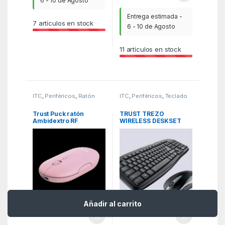
6 - 10 de Agosto
Entrega estimada -
7
artículos en stock
6 - 10 de Agosto
11
artículos en stock
ITC
,
Periféricos
,
Ratón
ITC
,
Periféricos
,
Teclado
Trust Puck ratón
TRUST TREZO
Ambidextro RF
WIRELESS DESKSET
inalámbrica +
ECO ES
Bluetooth Óptico 1600
DPI
Añadir al carrito
21,40
€
42,80
€