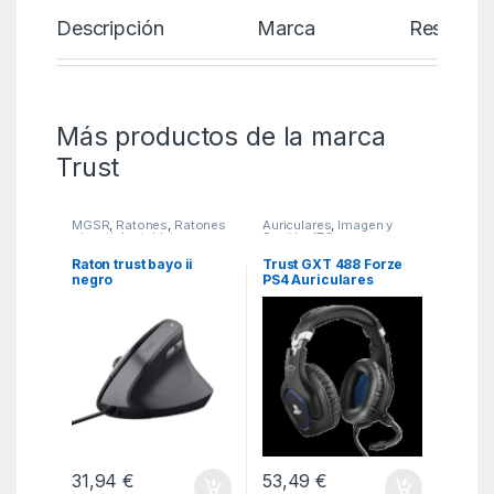
Descripción
Marca
Reseñas
Más productos de la marca
Trust
MGSR
,
Ratones
,
Ratones
Auriculares
,
Imagen y
- joystick y tabletas
Sonido
,
ITC
Raton trust bayo ii
Trust GXT 488 Forze
negro
PS4 Auriculares
Diadema Negro
31,94
€
53,49
€