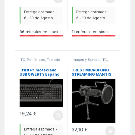
Entrega estimada -
Entrega estimada -
6 - 10 de Agosto
6 - 10 de Agosto
86
artículos en stock
11
artículos en stock
ITC
,
Periféricos
,
Teclado
Imagen y Sonido
,
ITC
,
Micrófonos
Trust Primo teclado
TRUST MICROFONO
USB QWERTY Español
STREAMING MANTIS
Negro
GXT 232
19,24
€
32,10
€
Entrega estimada -