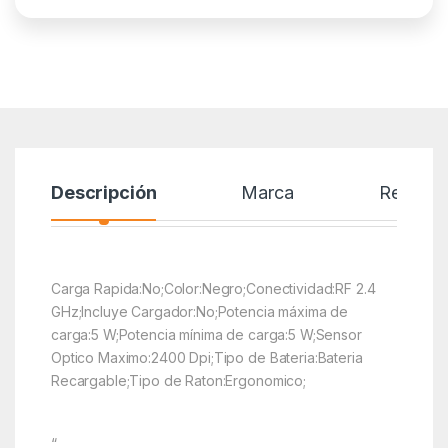
Descripción
Marca
Reseñas
Carga Rapida:No;Color:Negro;Conectividad:RF 2.4
GHz;Incluye Cargador:No;Potencia máxima de
carga:5 W;Potencia mínima de carga:5 W;Sensor
Optico Maximo:2400 Dpi;Tipo de Bateria:Bateria
Recargable;Tipo de Raton:Ergonomico;
“