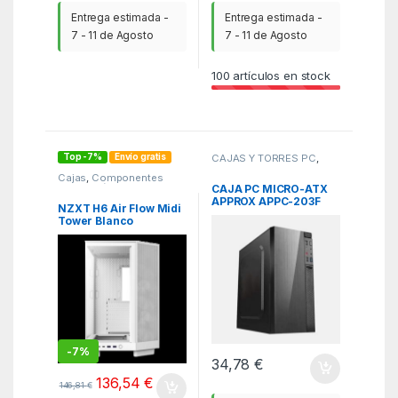
Entrega estimada -
Entrega estimada -
7 - 11 de Agosto
7 - 11 de Agosto
100
artículos en stock
Top -7%
Envío gratis
CAJAS Y TORRES PC
,
SCE
Cajas
,
Componentes
integración
,
ITC
CAJA PC MICRO-ATX
APPROX APPC-203F
NZXT H6 Air Flow Midi
C/FUENTE 500W
Tower Blanco
USB3.0 NEGRA
-
7%
34,78
€
136,54
€
146,81
€