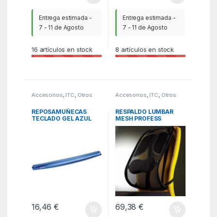
Entrega estimada -
Entrega estimada -
7 - 11 de Agosto
7 - 11 de Agosto
16
artículos en stock
8
artículos en stock
Accesorios
,
ITC
,
Otros
Accesorios
,
ITC
,
Otros
accesorios
accesorios
REPOSAMUÑECAS
RESPALDO LUMBAR
TECLADO GEL AZUL
MESH PROFESS
FELLOWES 9113709
FELLOWES 8029901
16,46
€
69,38
€