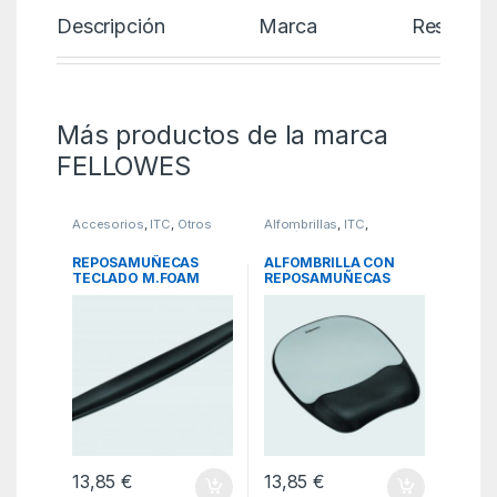
Descripción
Marca
Reseñas
Más productos de la marca
FELLOWES
Accesorios
,
ITC
,
Otros
Alfombrillas
,
ITC
,
accesorios
Periféricos
REPOSAMUÑECAS
ALFOMBRILLA CON
TECLADO M.FOAM
REPOSAMUÑECAS
NEGRO FELLOWES
RATON M.FOAM PLATA
9178201
FELLOWES 9175801
13,85
€
13,85
€