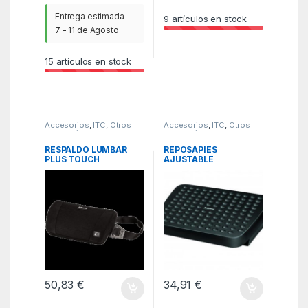
Entrega estimada -
9
artículos en stock
7 - 11 de Agosto
15
artículos en stock
Accesorios
,
ITC
,
Otros
Accesorios
,
ITC
,
Otros
accesorios
accesorios
RESPALDO LUMBAR
REPOSAPIES
PLUS TOUCH
AJUSTABLE
FELLOWES 8026501
ERGONOMICO
FELLOWES 48121-70
50,83
€
34,91
€