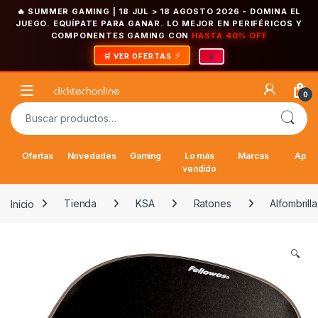
🔥 SUMMER GAMING | 18 JUL > 18 AGOSTO 2026
- DOMINA EL
JUEGO. EQUÍPATE PARA GANAR. LO MEJOR EN PERIFÉRICOS Y
COMPONENTES GAMING CON
HASTA 40% OFF
×
🛒 VER OFERTAS
Saltar a la navegación
Saltar al contenido
Open
0
Buscar por:
Ofertas
Novedades
Gaming
Lo más
Marcas
Appl
vendido
Inicio
Tienda
KSA
Ratones
Alfombrilla
🔍