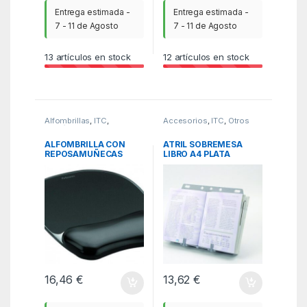
Entrega estimada -
Entrega estimada -
7 - 11 de Agosto
7 - 11 de Agosto
13
artículos en stock
12
artículos en stock
Alfombrillas
,
ITC
,
Accesorios
,
ITC
,
Otros
Periféricos
accesorios
ALFOMBRILLA CON
ATRIL SOBREMESA
REPOSAMUÑECAS
LIBRO A4 PLATA
RATON GEL NEGRO
FELLOWES 21140
FELLOWES 9112101
16,46
€
13,62
€