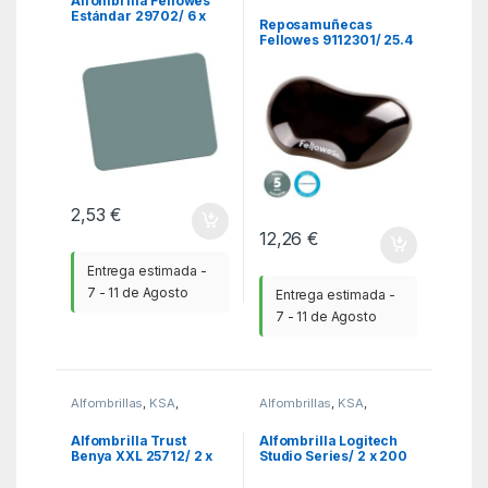
Alfombrilla Fellowes
Estándar 29702/ 6 x
Reposamuñecas
186 x 224mm/ Gris
Fellowes 9112301/ 25.4
x 87.7 x 123.8mm
2,53
€
12,26
€
Entrega estimada -
7 - 11 de Agosto
Entrega estimada -
7 - 11 de Agosto
Alfombrillas
,
KSA
,
Alfombrillas
,
KSA
,
Ratones
Ratones
Alfombrilla Trust
Alfombrilla Logitech
Benya XXL 25712/ 2 x
Studio Series/ 2 x 200
430 x 900mm/ Gris
x 230 mm