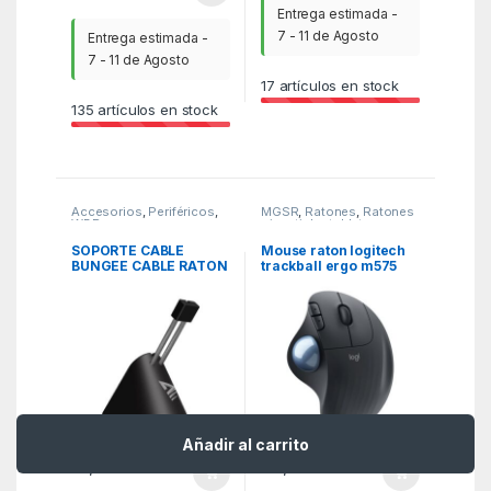
Entrega estimada -
7 - 11 de Agosto
Entrega estimada -
7 - 11 de Agosto
17
artículos en stock
135
artículos en stock
Accesorios
,
Periféricos
,
MGSR
,
Ratones
,
Ratones
WBR
- joystick y tabletas
SOPORTE CABLE
Mouse raton logitech
BUNGEE CABLE RATON
trackball ergo m575
SAVIO MB-01
optico wireless
inalambrico grafito
Añadir al carrito
13,06
€
69,21
€