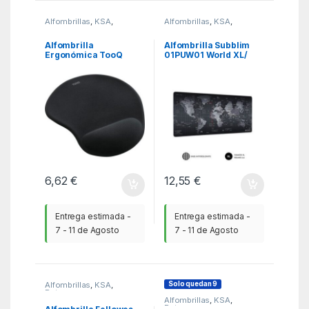
Alfombrillas
,
KSA
,
Alfombrillas
,
KSA
,
Ratones
Ratones
Alfombrilla
Alfombrilla Subblim
Ergonómica TooQ
01PUW01 World XL/
TQMP1001-B/ 230 x
900 x 400 x 3 mm
200 x 20mm
6,62
€
12,55
€
Entrega estimada -
Entrega estimada -
7 - 11 de Agosto
7 - 11 de Agosto
Solo quedan 9
Alfombrillas
,
KSA
,
Ratones
Alfombrillas
,
KSA
,
Ratones