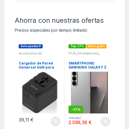
Ahorra con nuestras ofertas
Precios especiales por tiempo limitado:
Solo quedan 9
Top -17%
Envío gratis
Accesorios de
PCR
,
Smartphones
,
SmartPhones
,
Telefonía
Cargadores hasta 45W
,
KSA
Cargador de Pared
SMARTPHONE
Universal GaN para
SAMSUNG GALAXY Z
Viaje Aisens ASPS-
FOLD7 12GB/256GB
2A3C09-BK/ Toma de
SILVER
Corriente Universal/
3xUSB Tipo-C/ 2xUSB/
35W
-
17%
3.131,78
€
39,11
€
2.599,38
€