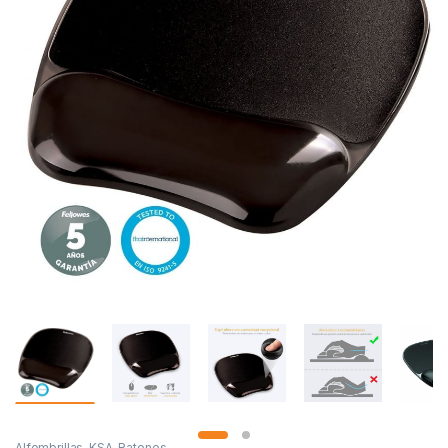
Alfombrillas
,
KSA
,
Ratones