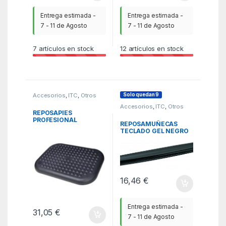
Entrega estimada -
Entrega estimada -
7 - 11 de Agosto
7 - 11 de Agosto
7
artículos en stock
12
artículos en stock
Solo quedan 9
Accesorios
,
ITC
,
Otros
accesorios
Accesorios
,
ITC
,
Otros
accesorios
REPOSAPIES
PROFESIONAL
REPOSAMUÑECAS
INCLINABLE NEGRO
TECLADO GEL NEGRO
FELLOWES 6100801
FELLOWES 9112201
16,46
€
Entrega estimada -
31,05
€
7 - 11 de Agosto