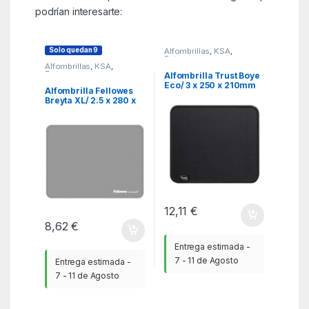
podrían interesarte:
Solo quedan 9
Alfombrillas
,
KSA
,
Ratones
Alfombrillas
,
KSA
,
Ratones
Alfombrilla Trust Boye
Eco/ 3 x 250 x 210mm
Alfombrilla Fellowes
Breyta XL/ 2.5 x 280 x
210mm/ Gris
12,11
€
8,62
€
Entrega estimada -
7 - 11 de Agosto
Entrega estimada -
7 - 11 de Agosto