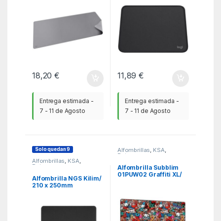
18,20
€
11,89
€
Entrega estimada -
Entrega estimada -
7 - 11 de Agosto
7 - 11 de Agosto
Solo quedan 9
Alfombrillas
,
KSA
,
Ratones
Alfombrillas
,
KSA
,
Ratones
Alfombrilla Subblim
01PUW02 Graffiti XL/
Alfombrilla NGS Kilim/
900 x 400 x 3 mm
210 x 250mm