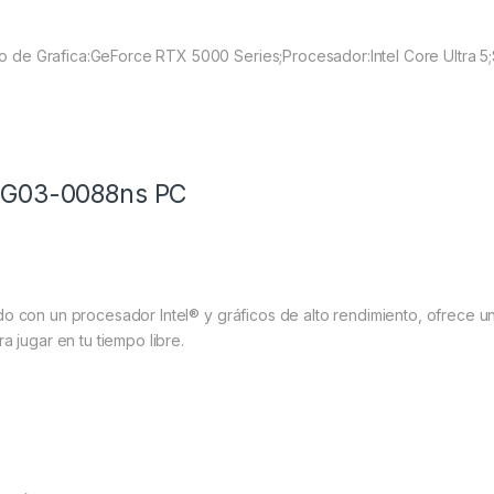
e Grafica:GeForce RTX 5000 Series;Procesador:Intel Core Ultra 5;S
TG03-0088ns PC
o con un procesador Intel® y gráficos de alto rendimiento, ofrece u
 jugar en tu tiempo libre.