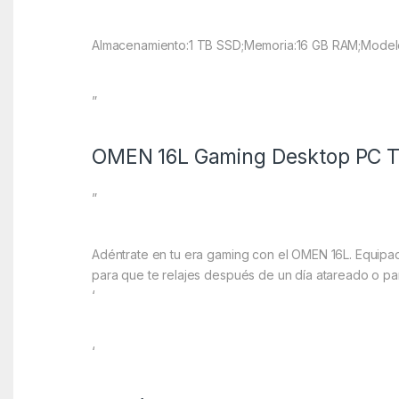
Almacenamiento:1 TB SSD;Memoria:16 GB RAM;Modelo d
”
OMEN 16L Gaming Desktop PC 
”
Adéntrate en tu era gaming con el OMEN 16L. Equipad
para que te relajes después de un día atareado o para
‘
‘