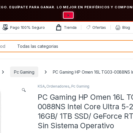
EGO. EQUÍPATE PARA GANAR. LO MEJOR EN PERIFÉRICOS Y COMP
×
Pago 100% Seguro
Tienda
Ofertas
Blog
:
Pc Gaming
PC Gaming HP Omen 16L TG03-0088NS Inte
KSA
,
Ordenadores
,
Pc Gaming
🔍
PC Gaming HP Omen 16L T
0088NS Intel Core Ultra 5-
16GB/ 1TB SSD/ GeForce R
Sin Sistema Operativo