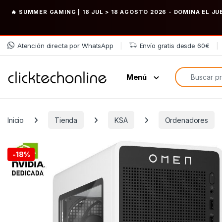
🔥 SUMMER GAMING | 18 JUL > 18 AGOSTO 2026
- DOMINA EL JU
Saltar a la navegación
Saltar al contenido
Atención directa por WhatsApp
Envío gratis desde 60€
Búsqueda de
Menú
Inicio
Tienda
KSA
Ordenadores
-
18%