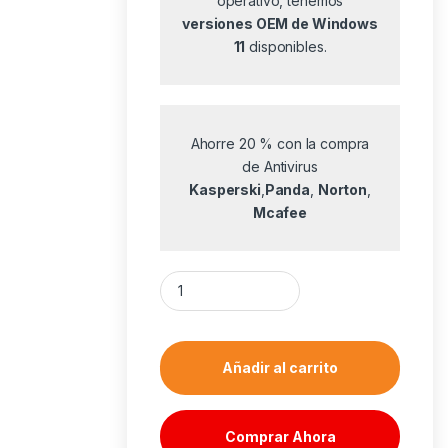
operativo, tenemos
versiones OEM de Windows
11
disponibles.
Ahorre 20 % con la compra
de Antivirus
Kasperski
,
Panda
,
Norton
,
Mcafee
PC Gaming HP Omen 16L TG03-0088NS Intel C
Añadir al carrito
Comprar Ahora