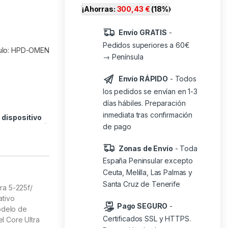
¡Ahorras:
300,43
€
(18%)
Envío GRATIS
-
Pedidos superiores a 60€
culo: HPD-OMEN
→ Península
Envío RÁPIDO
- Todos
los pedidos se envían en 1-3
días hábiles. Preparación
inmediata tras confirmación
o
dispositivo
de pago
Zonas de Envío
- Toda
España Peninsular excepto
Ceuta, Melilla, Las Palmas y
Santa Cruz de Tenerife
ra 5-225f/
ativo
Pago SEGURO
-
odelo de
Certificados SSL y HTTPS.
l Core Ultra