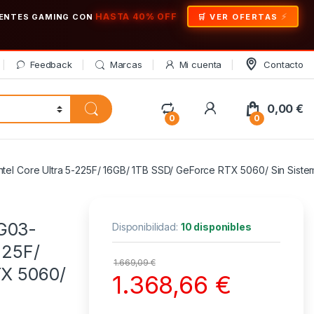
HASTA 40% OFF
ONENTES GAMING CON
🛒 VER OFERTAS
Feedback
Marcas
Mi cuenta
Contacto
My Account
0,00
€
0
0
l Core Ultra 5-225F/ 16GB/ 1TB SSD/ GeForce RTX 5060/ Sin Siste
G03-
Disponibilidad:
10 disponibles
225F/
1.669,09
€
TX 5060/
1.368,66
€