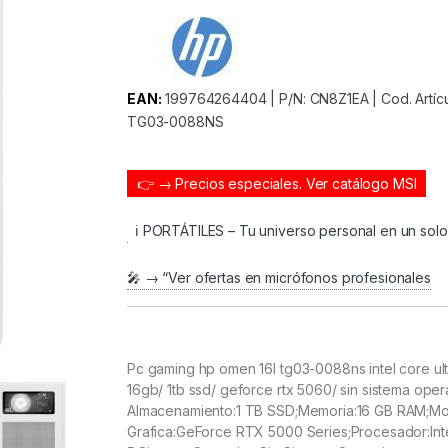
EAN:
199764264404 | P/N: CN8Z1EA | Cod. Artí
TG03-0088NS
👉 → Precios especiales.
Ver catálogo MSI
ℹ️ PORTÁTILES – Tu universo personal en un sol
🎤 → “Ver ofertas en micrófonos profesionales
Pc gaming hp omen 16l tg03-0088ns intel core ult
16gb/ 1tb ssd/ geforce rtx 5060/ sin sistema oper
Almacenamiento:1 TB SSD;Memoria:16 GB RAM;M
Grafica:GeForce RTX 5000 Series;Procesador:Inte